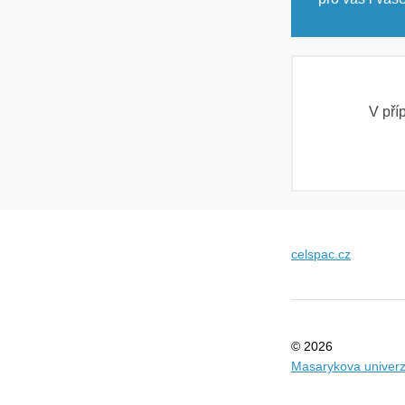
V pří
celspac.cz
© 2026
Masarykova univerz