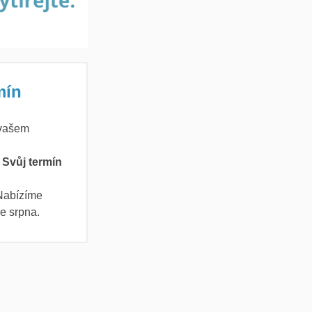
mín
 vašem
! Svůj termín
 Nabízíme
e srpna.