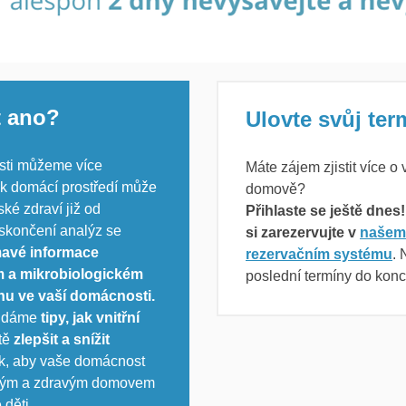
t ano?
Ulovte svůj ter
asti můžeme více
Máte zájem zjistit více o
ak domácí prostředí může
domově?
ské zdraví již od
Přihlaste se ještě dnes
 skončení analýz se
si zarezervujte v
našem
mavé informace
rezervačním systému
.
 a mikrobiologickém
poslední termíny do konc
hu ve vaší domácnosti.
m dáme
tipy, jak vnitřní
tě
zlepšit a snížit
ak, aby vaše domácnost
ným a zdravým domovem
 děti.