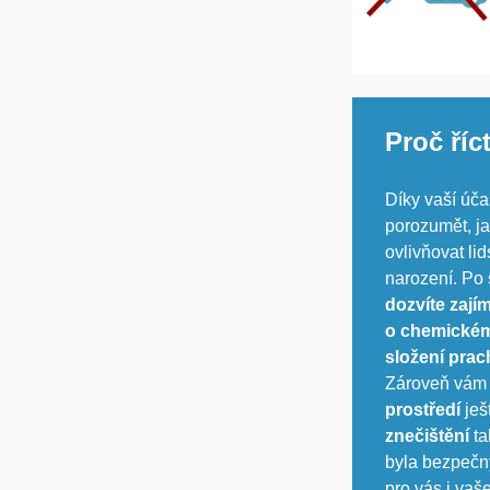
Proč říc
Díky vaší úč
porozumět, j
ovlivňovat lid
narození. Po
dozvíte zají
o chemickém
složení prac
Zároveň vá
prostředí
ješ
znečištění
t
byla bezpeč
pro vás i vaše