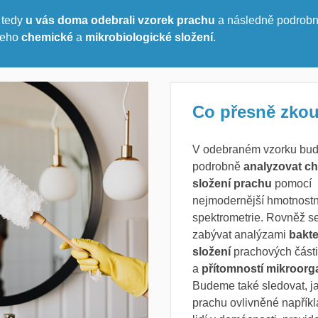
tedy
u vás doma odebrali vzorek prachu
a následně podrob
jeho
chemické
a
mikrobiologické složení
.
Co přesně zk
V odebraném vzorku bu
podrobně
analyzovat c
složení prachu
pomocí
nejmodernější hmotnostn
spektrometrie. Rovněž 
zabývat analýzami
bakte
složení
prachových část
a
přítomností mikroor
Budeme také sledovat, ja
prachu ovlivněné napřík