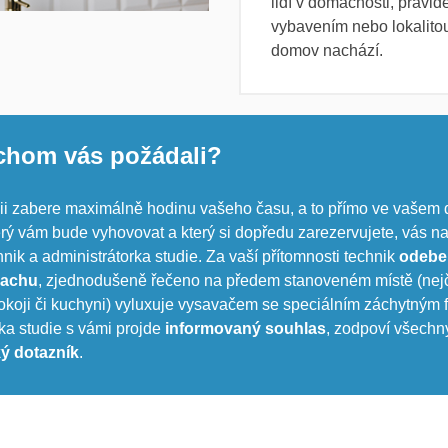
lidí v domácnosti, pravide
vybavením nebo lokalitou
domov nachází.
chom vás požádali?
dii zabere maximálně hodinu vašeho času, a to přímo ve vašem
erý vám bude vyhovovat a který si dopředu zarezervujete, vás na
nik a administrátorka studie. Za vaší přítomnosti technik
odebe
rachu
, zjednodušeně řečeno na předem stanoveném místě (nejč
koji či kuchyni) vyluxuje vysavačem se speciálním záchytným fi
ka studie s vámi projde
informovaný souhlas
, zodpoví všechn
ký dotazník
.