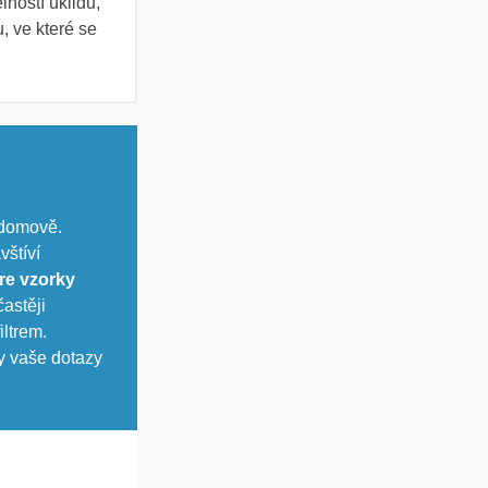
lností úklidu,
, ve které se
 domově.
vštíví
re vzorky
astěji
ltrem.
y vaše dotazy