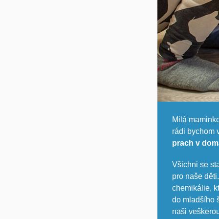
Milá maminko
rádi bychom 
prach v dom
Všichni se st
pro naše děti
chemikálie, k
do mladšího š
naši veškerou