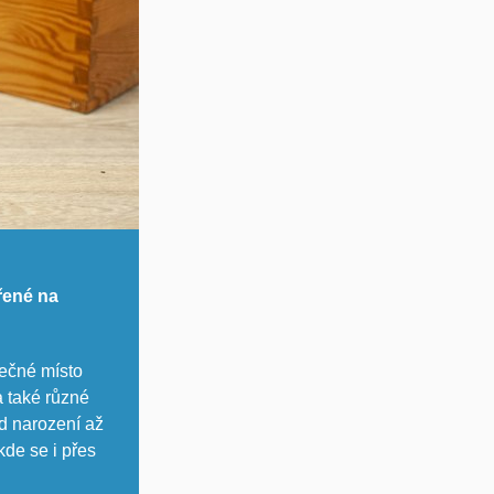
řené na
pečné místo
a také různé
od narození až
kde se i přes