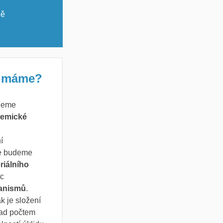
ně
oumáme?
deme
hemické
í
se budeme
riálního
ic
ganismů
.
k je složení
lad počtem