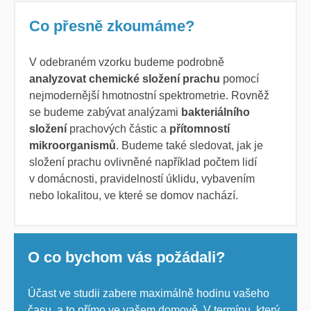
Co přesně zkoumáme?
V odebraném vzorku budeme podrobně
analyzovat chemické složení prachu
pomocí
nejmodernější hmotnostní spektrometrie. Rovněž
se budeme zabývat analýzami
bakteriálního
složení
prachových částic a
přítomností
mikroorganismů
. Budeme také sledovat, jak je
složení prachu ovlivněné například počtem lidí
v domácnosti, pravidelností úklidu, vybavením
nebo lokalitou, ve které se domov nachází.
O co bychom vás požádali?
Účast ve studii zabere maximálně hodinu vašeho
času, a to přímo ve vašem domově. V termínu, který