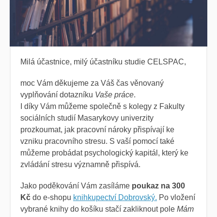
Milá účastnice, milý účastníku studie CELSPAC,
moc Vám děkujeme za Váš čas věnovaný
vyplňování dotazníku
Vaše práce
.
I díky Vám můžeme společně s kolegy z Fakulty
sociálních studií Masarykovy univerzity
prozkoumat, jak pracovní nároky přispívají ke
vzniku pracovního stresu. S vaší pomocí také
můžeme probádat psychologický kapitál, který ke
zvládání stresu významně přispívá.
Jako poděkování Vám zasíláme
poukaz na 300
Kč
do e-shopu
knihkupectví Dobrovský.
Po vložení
vybrané knihy do košíku stačí zakliknout pole
Mám