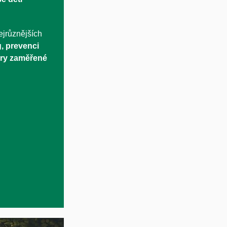
ejrůznějších
g, prevenci
hry zaměřené