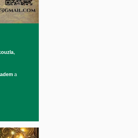
kouzla,
ladem
a