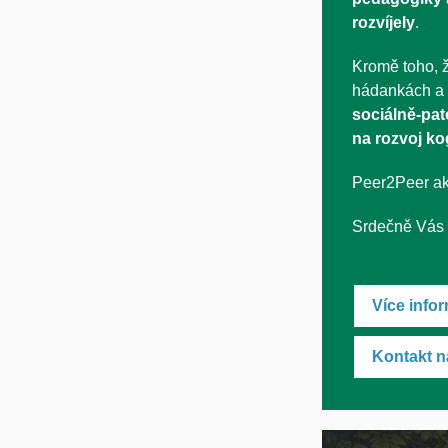
rozvíjely
.
Kromě toho, ž
hádankách a 
sociálně-pat
na rozvoj ko
Peer2Peer akt
Srdečně Vás z
Více info
Kontakt n