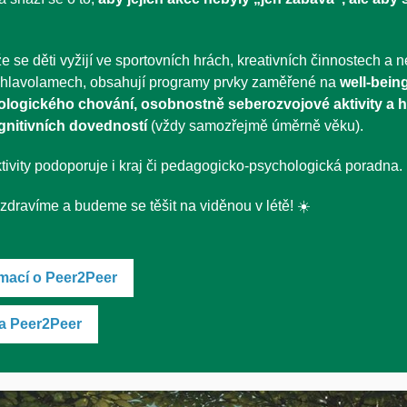
e se děti vyžijí ve sportovních hrách, kreativních činnostech a n
hlavolamech, obsahují programy prvky zaměřené na
well-bein
ologického chování, osobnostně seberozvojové aktivity a 
gnitivních dovedností
(vždy samozřejmě úměrně věku).
ivity podoporuje i kraj či
pedagogicko-psychologická poradna.
dravíme a budeme se těšit na viděnou v létě! ☀️
rmací o Peer2Peer
a Peer2Peer