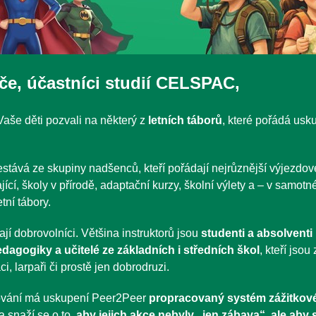
iče, účastníci studií CELSPAC,
aše děti pozvali na některý z
letních táborů
, které pořádá usk
stává ze skupiny nadšenců, kteří pořádají nejrůznější výjezdov
jící, školy v přírodě, adaptační kurzy, školní výlety a – v samotn
tní tábory.
jí dobrovolníci. Většina instruktorů jsou
studenti a absolventi
edagogiky a učitelé ze základních i středních škol
, kteří jsou
ci, larpaři či prostě jen dobrodruzi.
ování má uskupení Peer2Peer
propracovaný systém zážitkov
a snaží se o to,
aby jejich akce nebyly „jen zábava“, ale aby s