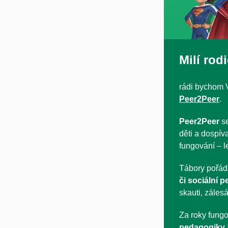
Milí rod
rádi bychom V
Peer2Peer
.
Peer2Peer
se
děti a dospíva
fungování – le
Tábory pořáda
či sociální p
skauti, zálesá
Za roky fung
pedagogiky