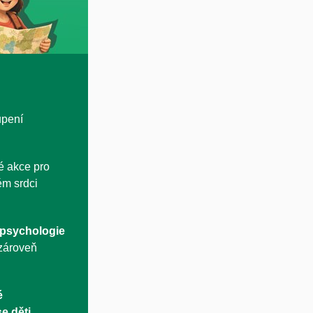
upení
é akce pro
ém srdci
 psychologie
 zároveň
é
e děti