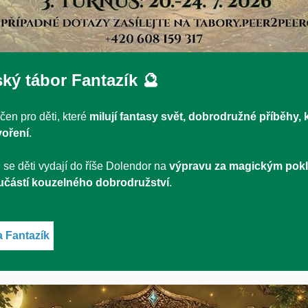
ký tábor Fantazík 🔮
čen pro děti, které
milují fantasy svět, dobrodružné příběhy, 
voření
.
 se děti vydají do říše Dolendor na
výpravu za magickým pok
učástí kouzelného dobrodružství
.
a Fantazík