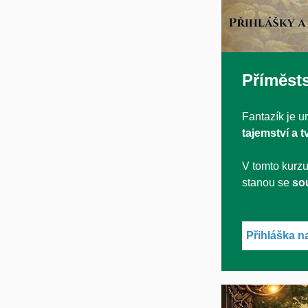
Příměsts
Fantazík je ur
tajemství a t
V tomto kurzu
stanou se
so
Přihláška n