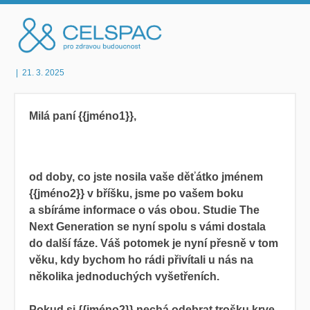
|
21. 3. 2025
Milá paní {{jméno1}},
od doby, co jste nosila vaše děťátko jménem
{{jméno2}}
v bříšku, jsme po vašem boku
a sbíráme informace o vás obou. Studie The
Next Generation se nyní spolu s vámi dostala
do další fáze. Váš potomek je nyní přesně v tom
věku, kdy bychom ho rádi přivítali u nás na
několika jednoduchých vyšetřeních.
Pokud si
{{jméno2}} nechá odebrat trošku krve,