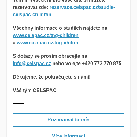
rezervovat zde:
rezervace.celspac.cz/studie-
celspac-children
.
Všechny informace o studiích najdete na
www.celspac.cz/tng-children
a
www.celspac.cz/tng-chibra
.
S dotazy se prosím obracejte na
info@celspac.cz
nebo volejte +420
773 770 875.
Děkujeme, že pokračujete s námi!
Váš tým CELSPAC
Rezervovat termín
Více informací