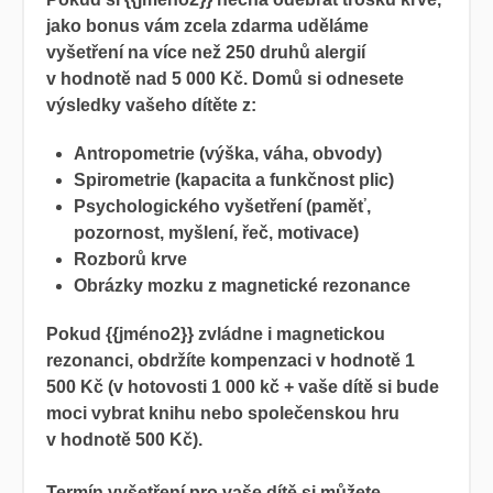
jako bonus vám zcela zdarma uděláme
vyšetření na více než 250 druhů alergií
v hodnotě nad 5 000 Kč. Domů si odnesete
výsledky vašeho dítěte z:
Antropometrie (výška, váha, obvody)
Spirometrie (kapacita a funkčnost plic)
Psychologického vyšetření (paměť,
pozornost, myšlení, řeč, motivace)
Rozborů krve
Obrázky mozku z magnetické rezonance
Pokud
{{jméno2}} zvládne i
magnetickou
rezonanci, obdržíte kompenzaci v hodnotě 1
500 Kč (v hotovosti 1 000 kč + vaše dítě si bude
moci vybrat knihu nebo společenskou hru
v hodnotě 500 Kč).
Termín vyšetření pro vaše dítě si můžete