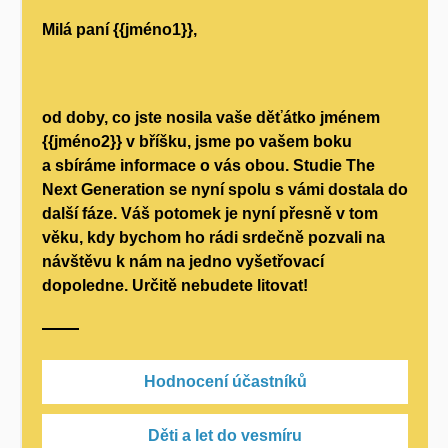
Milá paní {{jméno1}},
od doby, co jste nosila vaše děťátko jménem
{{jméno2}}
v bříšku, jsme po vašem boku
a sbíráme informace o vás obou. Studie The
Next Generation se nyní spolu s vámi dostala do
další fáze. Váš potomek je nyní přesně v tom
věku, kdy bychom ho rádi srdečně pozvali na
návštěvu k nám na jedno vyšetřovací
dopoledne. Určitě nebudete litovat!
Hodnocení účastníků
Děti a let do vesmíru