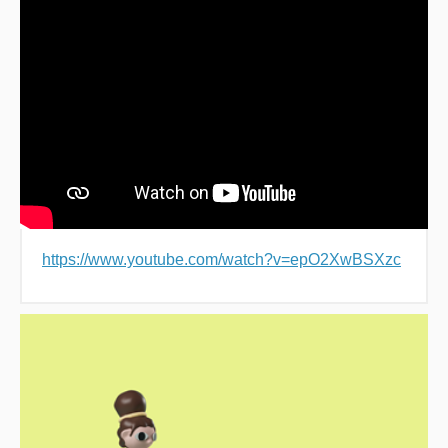
https://www.youtube.com/watch?v=epO2XwBSXzc