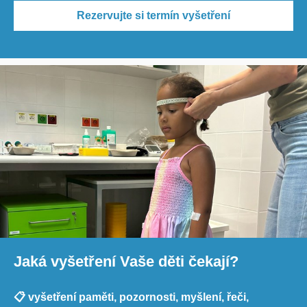
Rezervujte si termín vyšetření
Jaká vyšetření Vaše děti čekají?
📋 vyšetření paměti, pozornosti, myšlení, řeči,