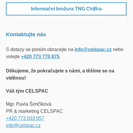
Informační brožura TNG ChiBra
Kontaktujte nás
S dotazy se prosím obracejte na
info@celspac.cz
nebo
volejte
+420 773 770 875
.
Děkujeme, že pokračujete s námi, a těšíme se na
viděnou!
Váš tým CELSPAC
Mgr. Pavla Šimčíková
PR & marketing CELSPAC
+420
773 033 057
info@celspac.cz