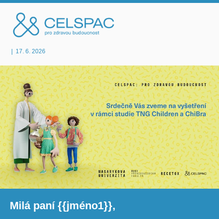
|
17. 6. 2026
Milá paní {{jméno1}},