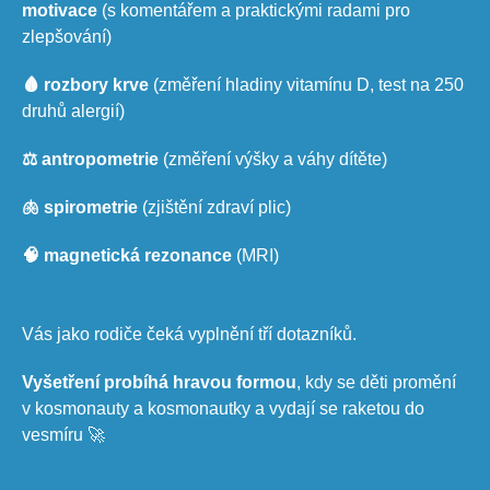
motivace
(s komentářem a praktickými radami pro
zlepšování)
🩸 rozbory krve
(změření hladiny vitamínu D, test na 250
druhů alergií)
⚖️ antropometrie
(změření výšky a váhy dítěte)
🫁 spirometrie
(zjištění zdraví plic)
🧠 magnetická rezonance
(MRI)
Vás jako rodiče čeká vyplnění tří dotazníků.
Vyšetření probíhá hravou formou
, kdy se děti promění
v kosmonauty a kosmonautky a vydají se raketou do
vesmíru 🚀