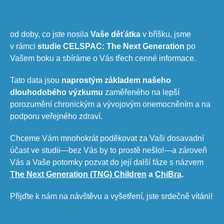
od doby, co jste nosila
Vaše děťátka
v bříšku, jsme
v rámci
studie CELSPAC: The Next Generation
po
Vašem boku a sbíráme o Vás třech cenné informace.
Tato data jsou
naprostým
základem našeho
dlouhodobého výzkumu
zaměřeného na lepší
porozumění chronickým a vývojovým onemocněním a na
podporu veřejného zdraví.
Chceme Vám mnohokrát poděkovat za Vaši dosavadní
účast ve studii—
bez Vás by to prostě nešlo!
—a zároveň
Vás a Vaše potomky pozvat do její další fáze s názvem
The Next Generation (TNG) Children​
a
ChiBra
.
Přijďte k nám na návštěvu a vyšetření, jste srdečně vítáni!