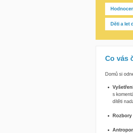
Hodnocen
Děti a let
Co vás 
Domů si odnes
Vyšetření
s komentá
dítěti nad
Rozbory
Antropo