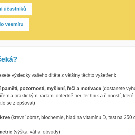
í účastníků
 do vesmíru
čeká?
ete výsledky vašeho dítěte z většiny těchto vyšetření:
 paměti, pozornosti, myšlení, řeči a motivace
(dostanete vy
řem a praktickými radami ohledně her, technik a činností, kte
ále se zlepšovat)
 krve
(krevní obraz, biochemie, hladina vitamínu D, test na 250 d
metrie
(výška, váha, obvody)