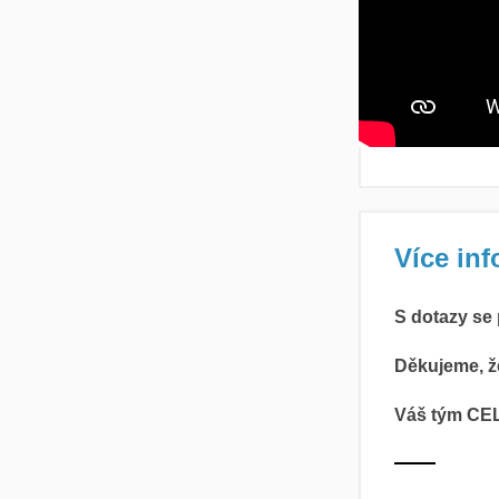
Více inf
S dotazy se
Děkujeme, ž
Váš tým C