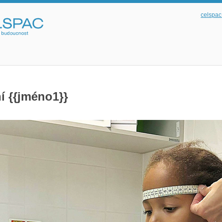
celspac
í {{jméno1}}