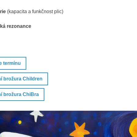
rie
(kapacita a funkčnost plic)
ká rezonance
e termínu
í brožura Children
í brožura ChiBra