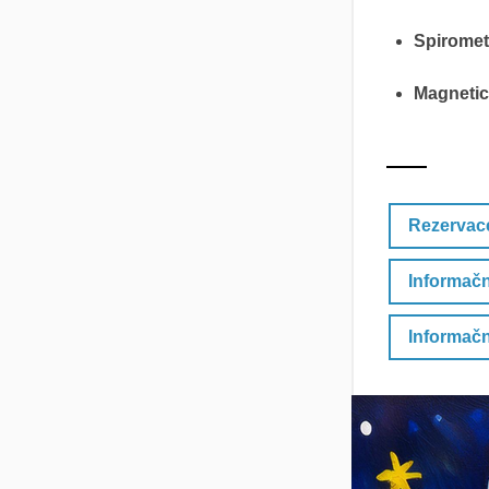
Spiromet
Magnetic
Rezervac
Informačn
Informačn