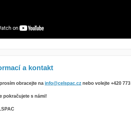
ormací a kontakt
 prosím obracejte na
info@celspac.cz
nebo volejte +420
773
e pokračujete s námi!
ELSPAC