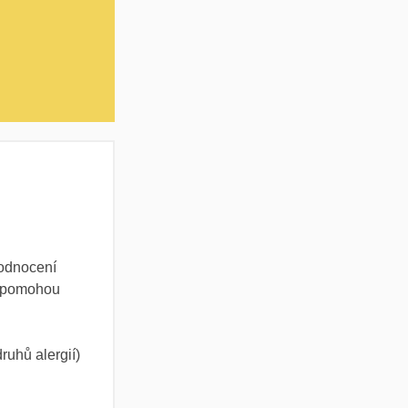
hodnocení
ré pomohou
ruhů alergií)