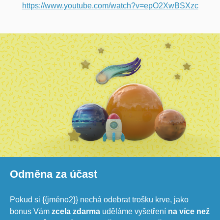
https://www.youtube.com/watch?v=epO2XwBSXzc
Odměna za účast
Pokud si {{jméno2}} nechá odebrat trošku krve, jako
bonus Vám
zcela zdarma
uděláme vyšetření
na více než