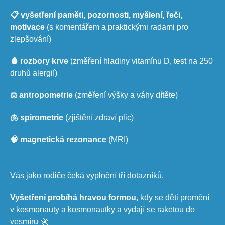
📋 vyšetření paměti, pozornosti, myšlení, řeči,
motivace
(s komentářem a praktickými radami pro
zlepšování)
🩸 rozbory krve
(změření hladiny vitamínu D, test na 250
druhů alergií)
⚖️ antropometrie
(změření výšky a váhy dítěte)
🫁 spirometrie
(zjištění zdraví plic)
🧠 magnetická rezonance
(MRI)
Vás jako rodiče čeká vyplnění tří dotazníků.
Vyšetření probíhá hravou formou
, kdy se děti promění
v kosmonauty a kosmonautky a vydají se raketou do
vesmíru 🚀