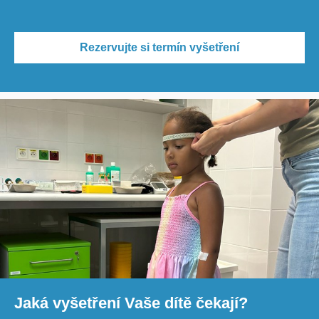
Rezervujte si termín vyšetření
Jaká vyšetření Vaše dítě čekají?