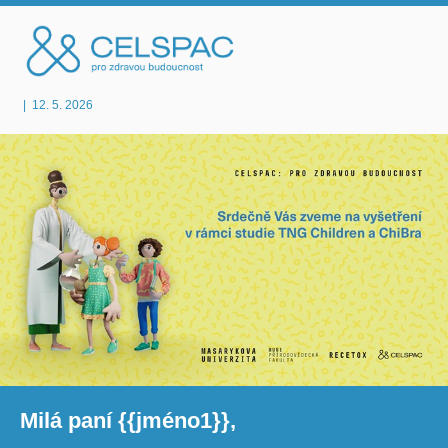
|
12. 5. 2026
Milá paní {{jméno1}},