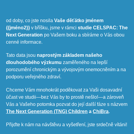
od doby, co jste nosila
Vaše děťátko jménem
{{jméno2}}
v bříšku, jsme v rámci
studie CELSPAC: The
Next Generation
po Vašem boku a sbíráme o Vás obou
cenné informace.
Tato data jsou
naprostým
základem našeho
dlouhodobého výzkumu
zaměřeného na lepší
porozumění chronickým a vývojovým onemocněním a na
podporu veřejného zdraví.
Chceme Vám mnohokrát poděkovat za Vaši dosavadní
účast ve studii—
bez Vás by to prostě nešlo!
—a zároveň
Vás a Vašeho potomka pozvat do její další fáze s názvem
The Next Generation (TNG) Children​
a
ChiBra
.
Přijďte k nám na návštěvu a vyšetření, jste srdečně vítáni!