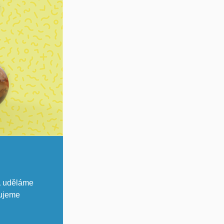
a
uděláme
lujeme