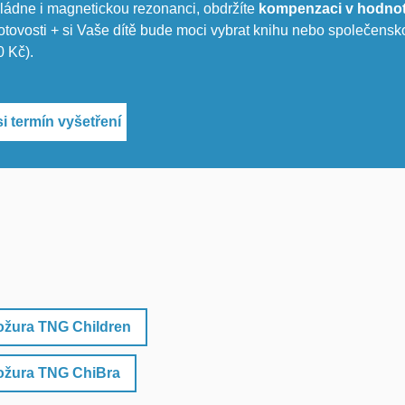
ládne i magnetickou rezonanci, obdržíte
kompenzaci v hodnot
otovosti + si Vaše dítě bude moci vybrat knihu nebo společensk
0 Kč).
i termín vyšetření
ožura TNG Children
rožura TNG ChiBra