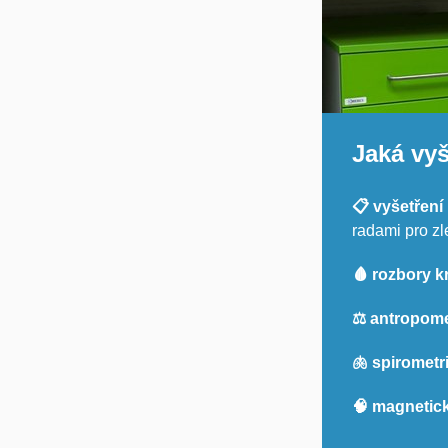
Jaká vyš
📋 vyšetření
radami pro zl
🩸 rozbory k
⚖️ antropom
🫁 spirometr
🧠 magnetic