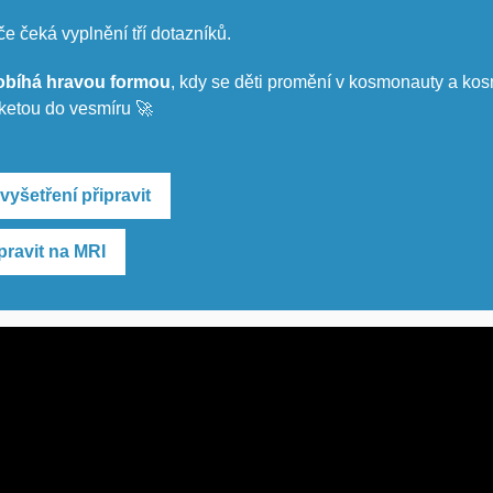
če čeká vyplnění tří dotazníků.
robíhá hravou formou
, kdy se děti promění v kosmonauty a ko
aketou do vesmíru 🚀
vyšetření připravit
pravit na MRI