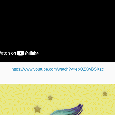
https://www.youtube.com/watch?v=epO2XwBSXzc