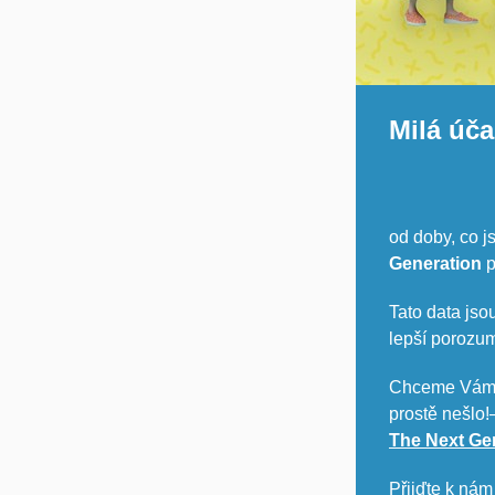
Milá úča
od doby, co j
Generation
p
Tato data jso
lepší porozu
Chceme Vám m
prostě nešlo!
The Next Gen
Přijďte k nám