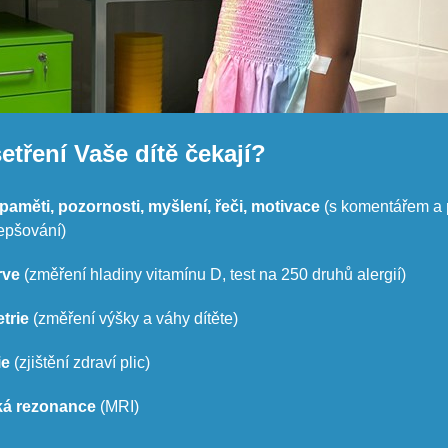
etření Vaše dítě čekají?
 paměti, pozornosti, myšlení, řeči, motivace
(s komentářem a 
epšování)
rve
(změření hladiny vitamínu D, test na 250 druhů alergií)
etrie
(změření výšky a váhy dítěte)
ie
(zjištění zdraví plic)
ká rezonance
(MRI)