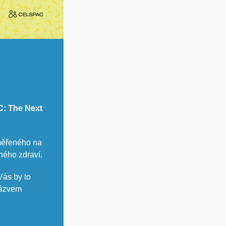
: The Next
ěřeného na
ného zdraví.
Vás by to
názvem