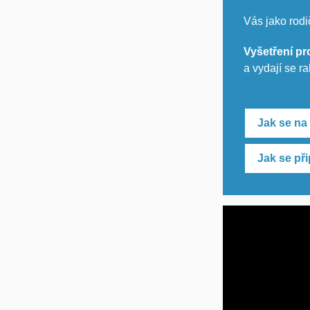
Vás jako rodi
Vyšetření p
a vydají se r
Jak se na 
Jak se při