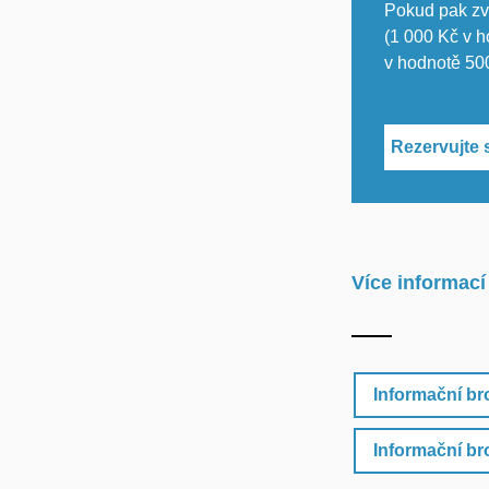
Pokud pak zv
(1 000 Kč v h
v hodnotě 50
Rezervujte s
Více informací
Informační br
Informační b