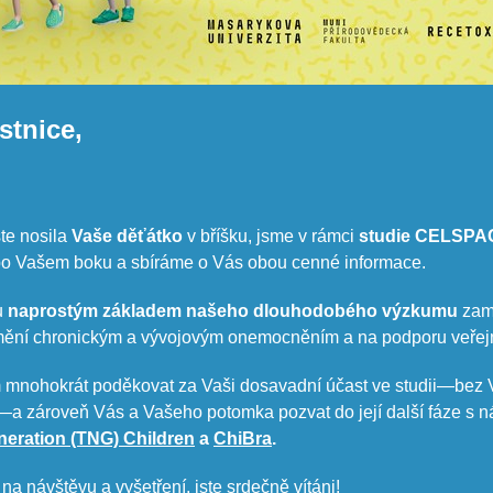
stnice,
ste nosila
Vaše děťátko
v bříšku, jsme v rámci
studie CELSPAC
o Vašem boku a sbíráme o Vás obou cenné informace.
u
naprostým
základem našeho dlouhodobého výzkumu
zam
mění chronickým a vývojovým onemocněním a na podporu veřej
nohokrát poděkovat za Vaši dosavadní účast ve studii—
bez 
—a zároveň Vás a Vašeho potomka pozvat do její další fáze s 
eration (TNG) Children​
a
ChiBra
.
 na návštěvu a vyšetření, jste srdečně vítáni!