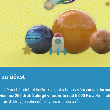
za účast
e dítě nechá odebrat trošku krve, jako bonus Vám
zcela zdarm
více než
250 druhů alergií v hodnotě nad 5 000 Kč
a zkontro
mínu D
, který je velmi důležitý pro imunitu a růst.