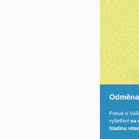
Odměna 
Pokud si Vaš
vyšetření
na 
hladinu vita