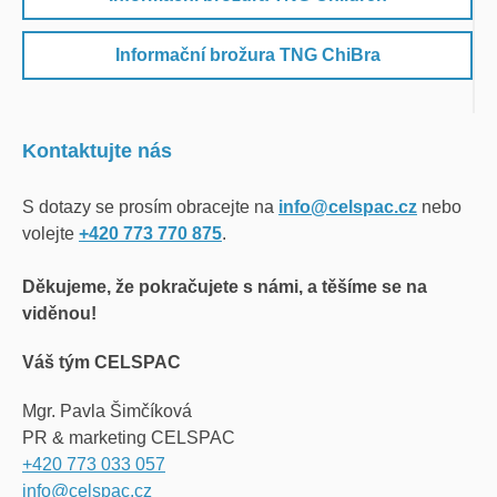
Informační brožura TNG ChiBra
Kontaktujte nás
S dotazy se prosím obracejte na
info@celspac.cz
nebo
volejte
+420 773 770 875
.
Děkujeme, že pokračujete s námi, a těšíme se na
viděnou!
Váš tým CELSPAC
Mgr. Pavla Šimčíková
PR & marketing CELSPAC
+420
773 033 057
info@celspac.cz