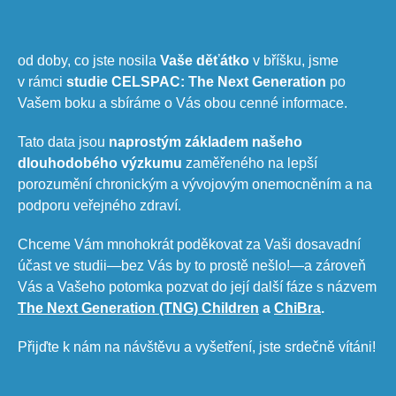
od doby, co jste nosila
Vaše děťátko
v bříšku, jsme
v rámci
studie CELSPAC: The Next Generation
po
Vašem boku a sbíráme o Vás obou cenné informace.
Tato data jsou
naprostým
základem našeho
dlouhodobého výzkumu
zaměřeného na lepší
porozumění chronickým a vývojovým onemocněním a na
podporu veřejného zdraví.
Chceme Vám mnohokrát poděkovat za Vaši dosavadní
účast ve studii—
bez Vás by to prostě nešlo!
—a zároveň
Vás a Vašeho potomka pozvat do její další fáze s názvem
The Next Generation (TNG) Children​
a
ChiBra
.
Přijďte k nám na návštěvu a vyšetření, jste srdečně vítáni!