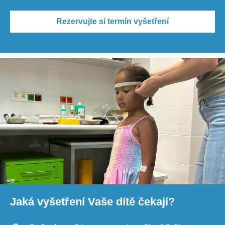
Rezervujte si termín vyšetření
Jaká vyšetření Vaše dítě čekají?