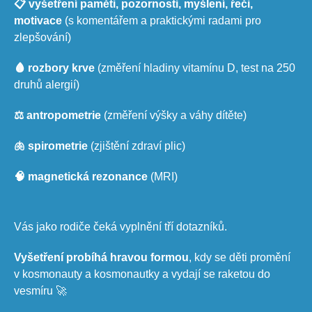
📋 vyšetření paměti, pozornosti, myšlení, řeči,
motivace
(s komentářem a praktickými radami pro
zlepšování)
🩸 rozbory krve
(změření hladiny vitamínu D, test na 250
druhů alergií)
⚖️ antropometrie
(změření výšky a váhy dítěte)
🫁 spirometrie
(zjištění zdraví plic)
🧠 magnetická rezonance
(MRI)
Vás jako rodiče čeká vyplnění tří dotazníků.
Vyšetření probíhá hravou formou
, kdy se děti promění
v kosmonauty a kosmonautky a vydají se raketou do
vesmíru 🚀