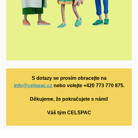
S dotazy se prosím obracejte na
info@celspac.cz
nebo volejte +420
773 770 875.
Děkujeme, že pokračujete s námi!
Váš tým CELSPAC