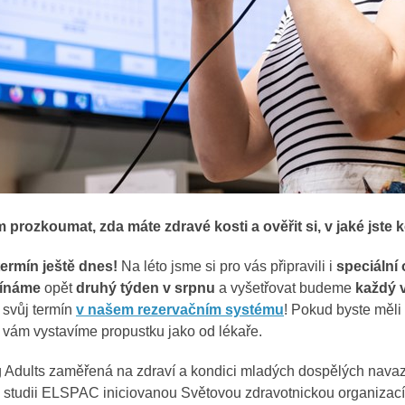
m prozkoumat, zda máte zdravé kosti a ověřit si, v jaké jste k
termín ještě dnes!
Na léto jsme si pro vás připravili i
speciální
ínáme
opět
druhý týden v srpnu
a vyšetřovat budeme
každý 
 svůj termín
v našem rezervačním systému
! Pokud byste měli 
i vám vystavíme propustku jako od lékaře.
 Adults zaměřená na zdraví a kondici mladých dospělých nava
studii ELSPAC iniciovanou Světovou zdravotnickou organizací v