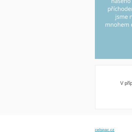
V pří
celspac.cz