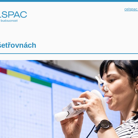
celspac
šetřovnách