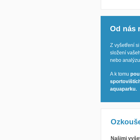
Od nás 
Z vyšetření s
složení vašeh
nebo analýzu
A k tomu
pou
sportoviští
aquaparku.
Ozkouše
Našimi vyšet