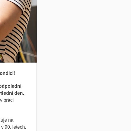
ondici!
 odpolední
všední den
.
v práci
zuje na
 90. letech.