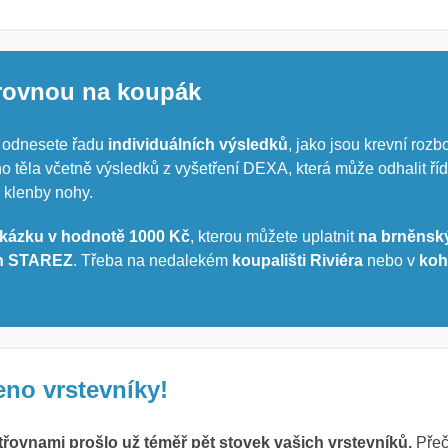
rovnou na koupák
i odnesete řadu
individuálních výsledků
, jako jsou krevní rozb
o těla včetně výsledků z vyšetření DEXA, která může odhalit řídn
 klenby nohy.
kázku v hodnotě 1000 Kč
, kterou můžete uplatnit
na brněnsk
ch STAREZ
. Třeba na nedalekém
koupališti Riviéra
nebo v
koh
no vrstevníky!
řovnami prošlo už téměř pět stovek vašich vrstevníků.
Přečt