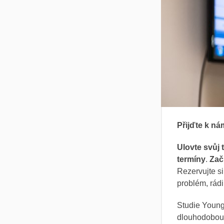
Přijďte k ná
Ulovte svůj 
termíny
.
Zač
Rezervujte si
problém, rád
Studie Young
dlouhodobou 