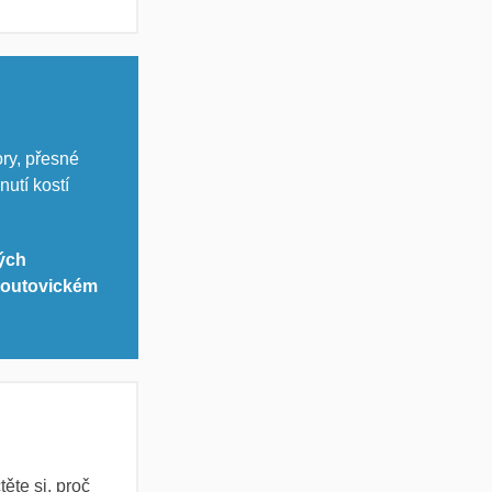
ory, přesné
utí kostí
ých
outovickém
ěte si, proč