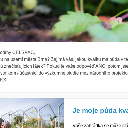
 rodiny CELSPAC,
u na území města Brna? Zajímá vás, jakou kvalitu má půda v t
 znečisťujících látek?
Pokud je vaše odpověď ANO, potom jst
tníkem / účastnicí do výzkumné studie mezinárodního projektu
KS!
Je moje půda kva
Vaš
e
zahr
ádk
a
se může stá