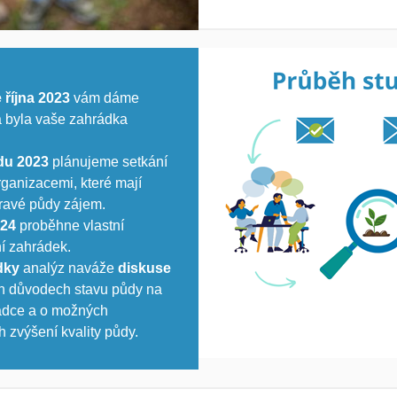
 října 2023
vám dáme
a byla vaše zahrádka
du 2023
plánujeme setkání
organizacemi, které mají
ravé půdy zájem.
024
proběhne vlastní
í zahrádek.
dky
analýz naváže
diskuse
h důvodech stavu půdy na
ádce a o možných
 zvýšení kvality půdy.