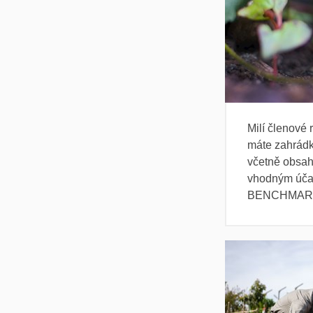
Milí členové
máte zahrádk
včetně obsahů
vhodným účas
BENCHMAR