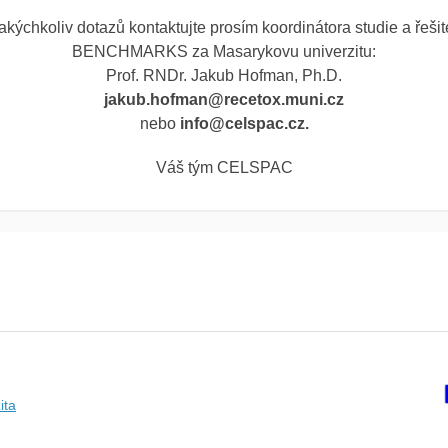
jakýchkoliv dotazů kontaktujte prosím
k
oordinátora
studie a řeši
BENCHMARKS za Masarykovu univerzitu:
Prof. RNDr. Jakub Hofman, Ph.D.
jakub.hofman@recetox.muni.cz
nebo
info@celspac.cz.
Váš tým CELSPAC
ita