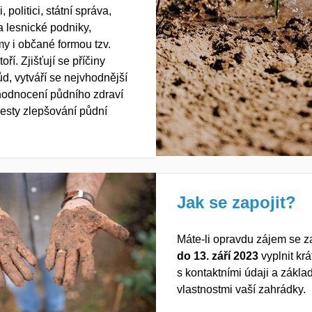
, politici,
státní správa,
 lesnické podniky,
my i občané
formou tzv.
toří
.
Z
jišťují se příčiny
ůd
,
vytváří
se nejvhodnější
hodnocení půdního zdraví
cesty
zlepšování
půdní
Jak se zapojit?
Máte-li opravdu zájem se zap
do 13. září 2023
vyplnit kr
s kontaktními údaji a zákla
vlastnostmi vaší zahrádky.