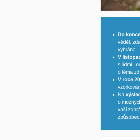
Do konce
vědět, zd
vybrána.
V listopa
s lidmi i 
o téma zd
V roce 2
vzorkován
Na
výsle
o možnýc
vaší zahr
způsobech