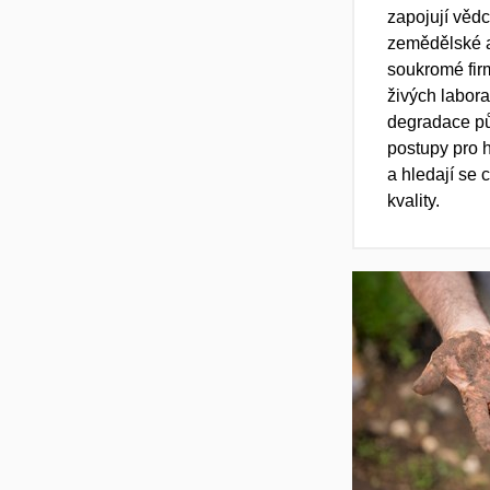
zapoj
ují
vědci
zemědělské a
soukromé fir
živých labora
degradace p
postupy pro 
a
hledají se 
kvality
.