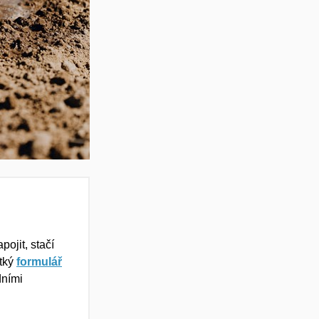
ojit, stačí
átký
formulář
dními