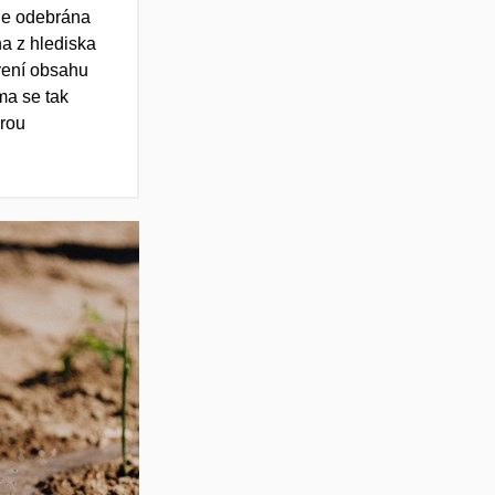
de odebrána
n
a
z hlediska
vení obsahu
a se tak
r
ou