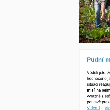
Půdní m
Věděli jste, 
hodnoceno j
situaci reag
misí
, na její
výrazné zlep
poutavě preze
Video 1
a
Vi