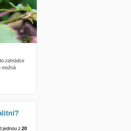
éto zahrádce
e možná
litní?
t jedn
ou
z
20