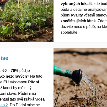
vybraných
lokalit
,
kde bu
půda a
detailně analyzová
půdní
kvality
včetně stano
znečišťujících látek
.
Zdarm
dozvíte něco o půdě, na kte
spoléháte.
ise
že
60 – 70
%
půd
je
ako
nezdravých
?
Na tuto
uje EU
takzvanou
Půdní
mž konci by mělo být
šení stavu
. Půdní misi
ntují tato dvě krá
t
ká videa:
deo 2
.
D
o
Půdní
mise se