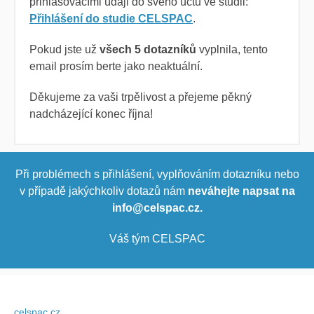
přihlašovacími údaji do svého účtu ve studii:
Přihlášení do studie CELSPAC
.
Pokud jste už
všech 5 dotazníků
vyplnila, tento
email prosím berte jako neaktuální.
Děkujeme za vaši trpělivost a přejeme pěkný
nadcházející konec října!
Při problémech s přihlášení, vyplňováním dotazníku nebo
v případě jakýchkoliv dotazů nám
neváhejte napsat na
info@celspac.cz.
Váš tým CELSPAC
celspac.cz