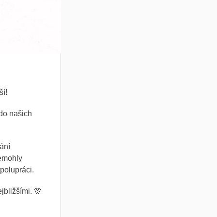
ší!
 do našich
ání
nemohly
polupráci.
bližšími. 🌸