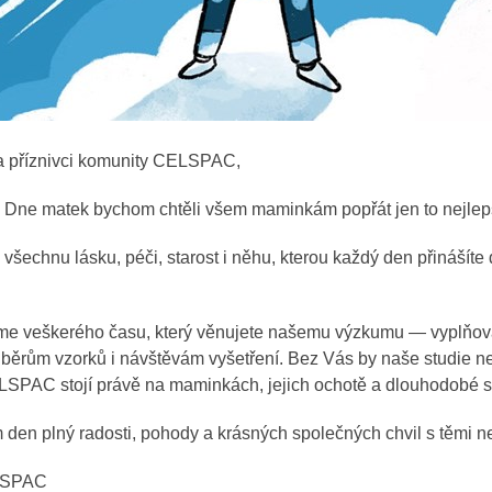
 a příznivci komunity CELSPAC,
sti Dne matek bychom chtěli všem maminkám popřát jen to nejlep
šechnu lásku, péči, starost i něhu, kterou každý den přinášíte
íme veškerého času, který věnujete našemu výzkumu — vyplňov
dběrům vzorků i návštěvám vyšetření. Bez Vás by naše studie 
LSPAC stojí právě na maminkách, jejich ochotě a dlouhodobé s
en plný radosti, pohody a krásných společných chvil s těmi nej
LSPAC