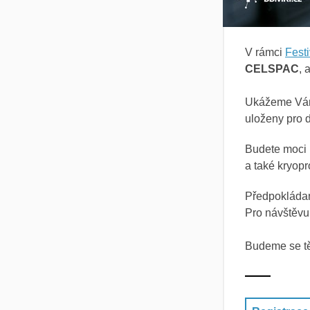
V rámci
Festi
CELSPAC
, 
Ukážeme Vá
uloženy pro d
Budete moci 
a také kryop
Předpokládan
Pro návštěvu
Budeme se tě