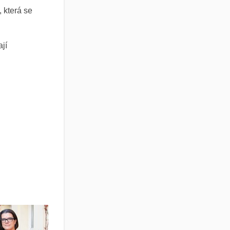
 která se
.
jí