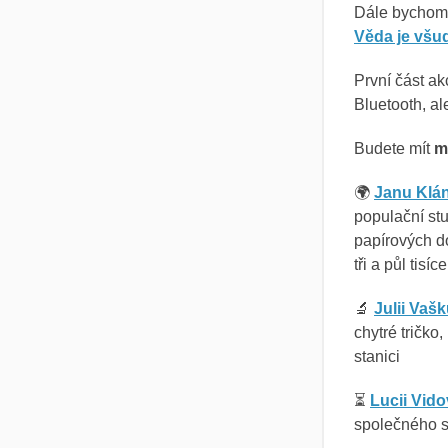
Dále bychom 
Věda je všu
První část a
Bluetooth, al
Budete mít
m
🌍
Janu Klá
populační st
papírových do
tři a půl tis
🔬
Julii Vaš
chytré tričk
stanici
⏳
Lucii Vid
společného st