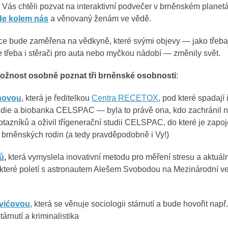
Vás chtěli pozvat na interaktivní podvečer v brněnském planet
de kolem nás
a věnovaný ženám ve vědě.
kce bude zaměřena na vědkyně, které svými objevy — jako třeba
e třeba i stěrači pro auta nebo myčkou nádobí — změnily svět.
ožnost osobně poznat tři brněnské osobnosti
:
novou
, která je ředitelkou
Centra RECETOX
, pod které spadají 
udie a biobanka CELSPAC — byla to právě ona, kdo zachránil 
tazníků a oživil třígenerační studii CELSPAC, do které je zapo
íce brněnských rodin (a tedy pravděpodobně i Vy!)
ků
,
která vymyslela inovativní metodu pro měření stresu a aktuáln
o, které poletí s astronautem Alešem Svobodou na Mezinárodní 
ovićovou
, která se věnuje sociologii stárnutí a bude hovořit např
árnutí a kriminalistika