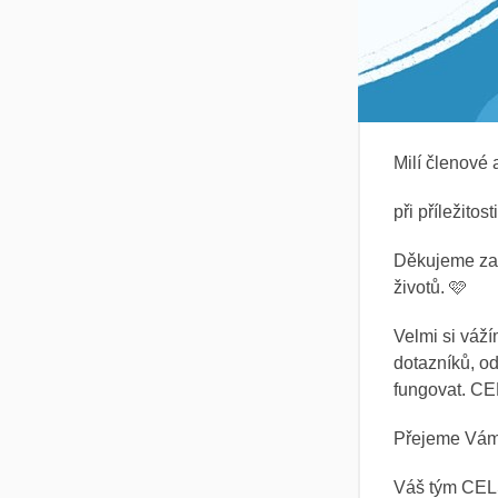
Milí členové
při příležito
Děkujeme za v
životů. 🩷
Velmi si váž
dotazníků, o
fungovat. CE
Přejeme Vám d
Váš tým CE