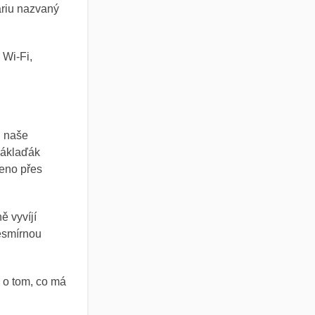
áriu nazvaný
 Wi-Fi,
i naše
náklaďák
jeno přes
ě vyvíjí
vesmírnou
. o tom, co má