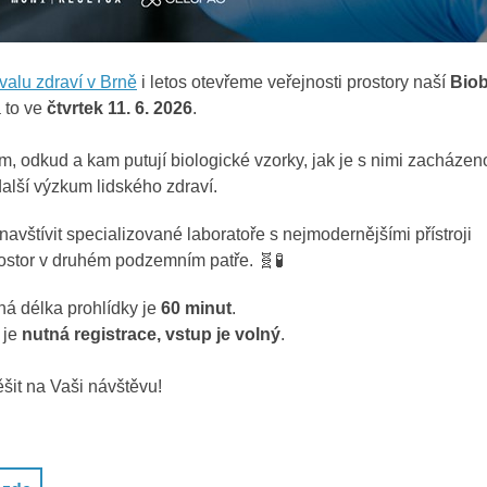
valu zdraví v Brně
i letos otevřeme veřejnosti prostory naší
Bio
a to ve
čtvrtek
11. 6. 2026
.
m, odkud
a kam putují biologické vzorky, jak je s nimi zacházen
alší výzkum lidského zdraví.
navštívit
specializované laboratoře s nejmodernějšími přístroji
rostor v druhém podzemním patře. 🧬🧪
á délka prohlídky je
60 minut
.
 je
nutná registrace, vstup je volný
.
šit na Vaši návštěvu!