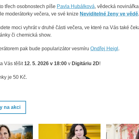
to třech osobnostech píše
Pavla Hubálková
, vědecká novinářka,
ole moderátorky večera, ve své knize
Neviditelné ženy ve vědě
dete moci vyhrát v druhé části večera, ve které na Vás také čeka
stánky či chemická show.
rátorem pak bude popularizátor vesmíru
Ondřej Heigl
.
 Vás těšit
12. 5. 2026 v 18:00
v
Digitáriu 2D
!
ky je 50 Kč.
y na akci