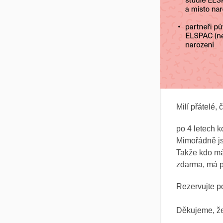
Milí přátelé
po 4 letech k
Mimořádně jsm
Takže kdo má 
zdarma, má pos
Rezervujte p
Děkujeme, že 