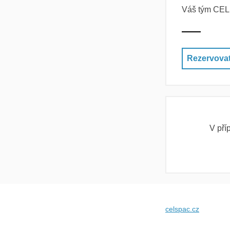
Váš tým CE
Rezervovat
V pří
celspac.cz