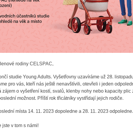
, členové rodiny CELSPAC,
ončí studie Young Adults. Vyšetřovny uzavíráme už 28. listopad
e pro vás, kteří nás ještě nenavštívili, otevřeli i jeden odpoledn
zájem o vyšetření kostí, svalů, klenby nohy nebo kapacity plic 
lední možnost. Příští rok třicátníky vystřídají jejich rodiče.
oslední místa 14. 11. 2023 dopoledne a 28. 11. 2023 odpoledne
jste v tom s námi!