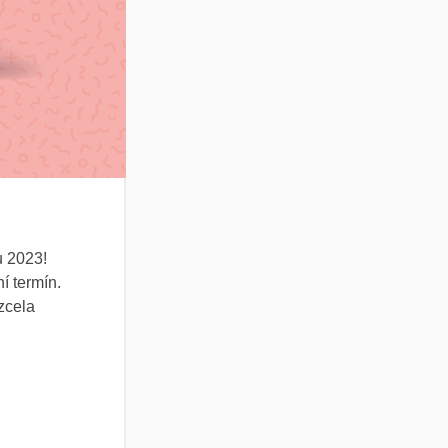
u 2023!
í termín.
zcela
.