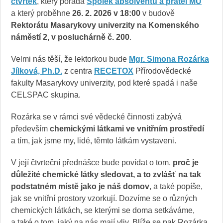
čtvrtek
, který pořádá
Spolek absolventů a přátel MU
a který proběhne
26. 2. 2026 v 18:00
v budově
R
ektorátu Masarykovy univerzity na Komenského
náměstí 2, v posluchárně č. 200
.
Velmi nás těší, že lektorkou bude
Mgr. Simona Rozárka
Jílková, Ph.D
.
z centra
RECETOX
Přírodovědecké
fakulty Masarykovy univerzity, pod které spadá i naše
CELSPAC skupina.
Rozárka se
v rámci své vědecké činnosti zabývá
především
chemickými látkami ve vnitřním prostředí
a tím, jak jsme my, lidé, těmto látkám vystaveni.
V její čtvrteční přednášce bude povídat o tom,
proč je
důležité chemické látky sledovat, a to zvlášť na tak
podstatném místě jako je náš domov
,
a také popíše,
jak se vnitřní prostory vzorkují. Dozvíme se o různých
chemických látkách, se kterými se doma setkáváme,
a také o tom, jaký na nás mají vliv. Blíže se pak Rozárka