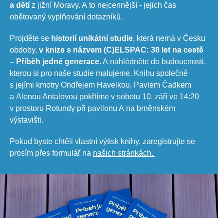
a dětí
z jižní Moravy. A to nejcennější - jejich čas
obětovaný vyplňování dotazníků.
Projděte se
historií unikátní studie
, která nemá v Česku
obdoby,
v knize s názvem (C)ELSPAC: 30 let na cestě
– Příběh jedné generace
. A nahlédněte do budoucnosti,
kterou si pro naše studie malujeme.
Knihu společně
s jejími kmotry Ondřejem Havelkou, Pavlem Čadkem
a Alenou Antalovou pokřtíme v sobotu 10. září ve 14:20
v prostoru Rotundy při pavilonu A na brněnském
výstavišti.
Pokud byste chtěli vlastní výtisk knihy, zaregistrujte se
prosím přes formulář na
našich stránkách.