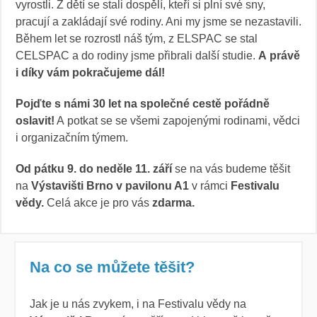
vyrostli. Z dětí se stali dospělí, kteří si plní své sny,
pracují a zakládají své rodiny. Ani my jsme se nezastavili.
Během let se rozrostl náš tým, z ELSPAC se stal
CELSPAC a do rodiny jsme přibrali další studie.
A
právě
i díky vám pokračujeme dál!
Pojďte s námi 30 let na společné cestě pořádně
oslavit!
A potkat se se všemi zapojenými rodinami, vědci
i organizačním týmem.
Od pátku 9. do neděle 11. září
se na vás budeme těšit
na
Výstavišti Brno v pavilonu A1
v rámci
Festivalu
vědy.
Celá akce je pro vás
zdarma.
Na co se můžete těšit?
Jak je u nás zvykem, i na Festivalu vědy na