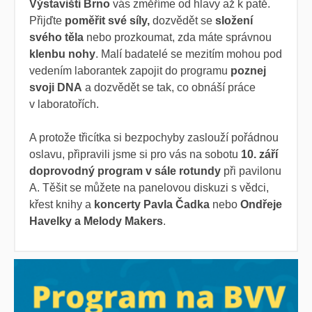
Výstavišti Brno
vás změříme od hlavy až k patě.
Přijďte
poměřit své síly,
dozvědět se
složení
svého těla
nebo prozkoumat, zda máte správnou
klenbu nohy
. Malí badatelé se mezitím mohou pod
vedením laborantek zapojit do programu
poznej
svoji DNA
a dozvědět se tak, co obnáší práce
v laboratořích.
A protože třicítka si bezpochyby zaslouží pořádnou
oslavu, připravili jsme si pro vás na sobotu
10. září
doprovodný program v sále rotundy
při pavilonu
A. Těšit se můžete na panelovou diskuzi s vědci,
křest knihy a
koncerty Pavla Čadka
nebo
Ondřeje
Havelky a Melody Makers
.