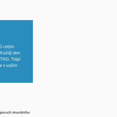
 S celým
. Každý den
 TNG. Trápí
e s vaším
 poruch imunitního