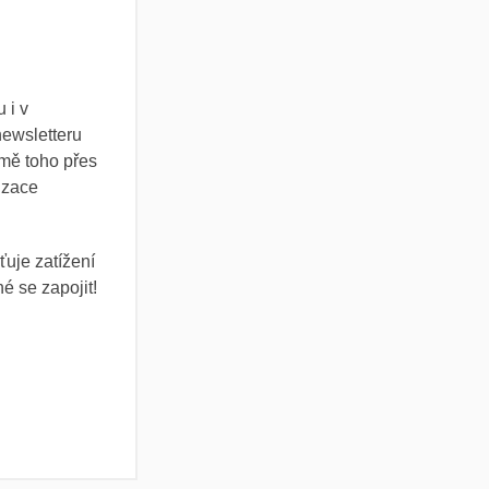
 i v
newsletteru
omě toho přes
izace
uje zatížení
é se zapojit!