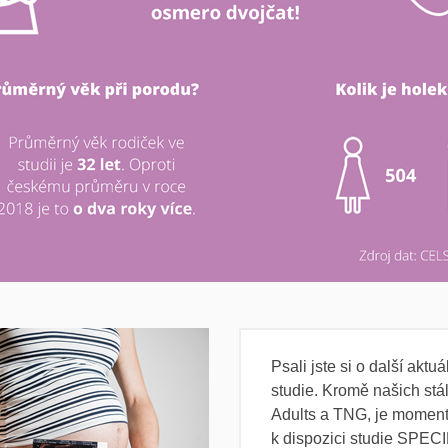
Psali jste si o další aktu
studie. Kromě našich stá
Adults a TNG, je momen
k dispozici studie SPEC