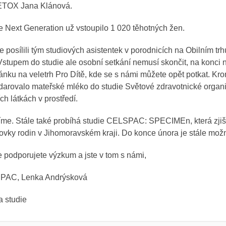
TOX Jana Klánová.
e Next Generation už vstoupilo 1 020 těhotných žen.
posílili tým studiových asistentek v porodnicích na Obilním trhu
Vstupem do studie ale osobní setkání nemusí skončit, na konci 
ánku na veletrh Pro Dítě, kde se s námi můžete opět potkat. Kr
arovalo mateřské mléko do studie Světové zdravotnické organ
ch látkách v prostředí.
íme. Stále také probíhá studie CELSPAC: SPECIMEn, která zjišť
tovky rodin v Jihomoravském kraji. Do konce února je stále možn
 podporujete výzkum a jste v tom s námi,
PAC, Lenka Andrýsková
a studie