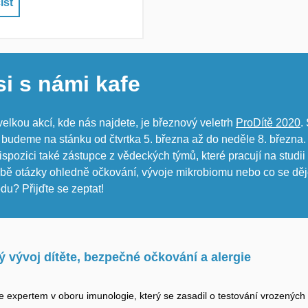
íst
si s námi kafe
 velkou akcí, kde nás najdete, je březnový veletrh
ProDítě 2020
.
budeme na stánku od čtvrtka 5. března až do neděle 8. března
spozici také zástupce z vědeckých týmů, které pracují na studii
bě otázky ohledně očkování, vývoje mikrobiomu nebo co se děj
du? Přijďte se zeptat!
ý vývoj dítěte, bezpečné očkování a alergie
je expertem v oboru imunologie, který se z
asadil o testování vrozených