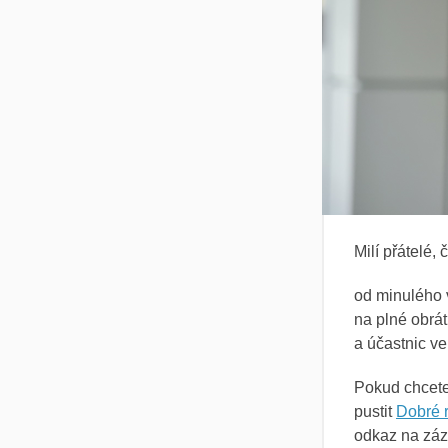
Milí přátelé
od minulého 
na plné obrá
a účastnic ve
Pokud chcete
pustit
Dobré 
odkaz na zá