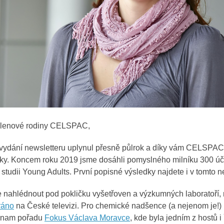
, členové rodiny CELSPAC,
vydání newsletteru uplynul přesně půlrok a díky vám CELSPAC 
tky. Koncem roku 2019 jsme dosáhli pomyslného milníku 300 úč
 studii Young Adults. První popisné výsledky najdete i v tomto n
 nahlédnout pod pokličku vyšetřoven a výzkumných laboratoří, 
ráno
na České televizi. Pro chemické nadšence (a nejenom je!
znam pořadu
Fokus Václava Moravce
, kde byla jedním z hostů i 