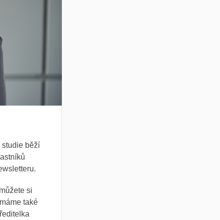
studie běží
astníků
ewsletteru.
můžete si
) máme také
ředitelka