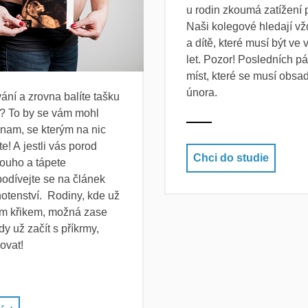
u rodin zkoumá zatížení p
Naši kolegové hledají vž
a dítě, které musí být ve
let. Pozor! Posledních p
míst, které se musí obsa
února.
ání a zrovna balíte tašku
? To by se vám mohl
znam, se kterým na nic
! A jestli vás porod
Chci do studie
louho a tápete
 podívejte se na článek
hotenství. Rodiny, kde už
kým křikem, možná zase
kdy už začít s příkrmy,
ovat!