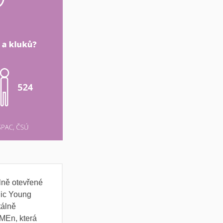
álně otevřené
lic Young
tálně
IMEn, která