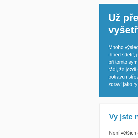
Už pře
vyšet
Mnoho výsled
ihned sdělit,
při tomto sym
rádi, že jezd
potravu i stř
zdraví jako ry
Vy jste 
Není větších 