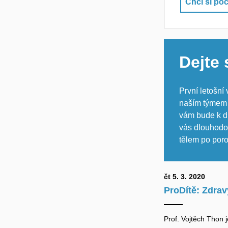
Chci si poč
Dejte 
První letošní
naším týmem 
vám bude k di
vás dlouhodo
tělem po poro
čt 5. 3. 2020
ProDítě: Zdrav
Prof. Vojtěch Thon 