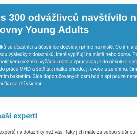
s 300 odvážlivců navštívilo 
řovny Young Adults
ků se účastníci a účastnice dozvídají přímo na místě. Co jim 
 jsou výsledky z dotazníků, které vyplňují na místě nebo doma. P
bolickém mezníku vyžádali data a zpracovali je do několika ob
í do práce MHD a šetří tak matku přírodu, jí ovoce a zeleninu, čí
evním bakteriím. Sice doporučovaných osm hodin spí pouze necelá
bička se cítí všichni!
naši experti
expertů na dotazníky než vás. Taky jich máte za sebou slušnou 