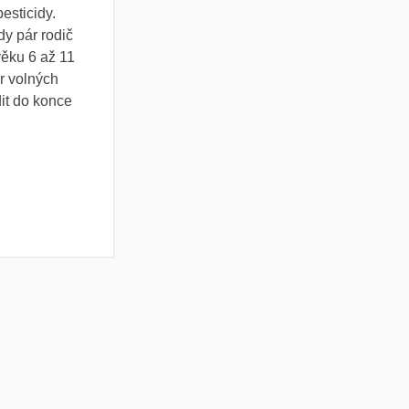
esticidy.
dy pár rodič
 věku 6 až 11
ár volných
dit do konce