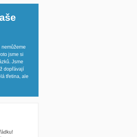
naše
ale nemůžeme
roto jsme si
rázků. Jsme
mž dopřávají
 třetina, ale
řádku!