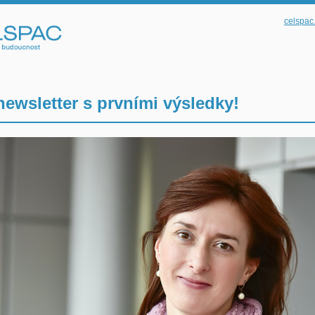
celspac
wsletter s prvními výsledky!