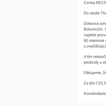
Centra RECE
Do studie Th
Dokonce jsme 
Bohunicích. 
najdete pozv
60 maminek d
o znečišťující
A tím nekonč
pesticidy u s
Děkujeme, že
Za tým CELS
Koordinátork