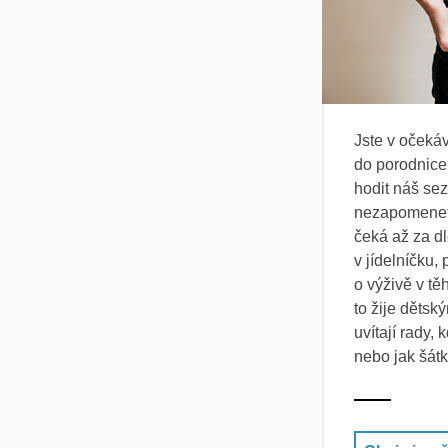
Jste v očekáv
do porodnice
hodit náš se
nezapomenete
čeká až za d
v jídelníčku,
o výživě v tě
to žije děts
uvítají rady, 
nebo jak šátk