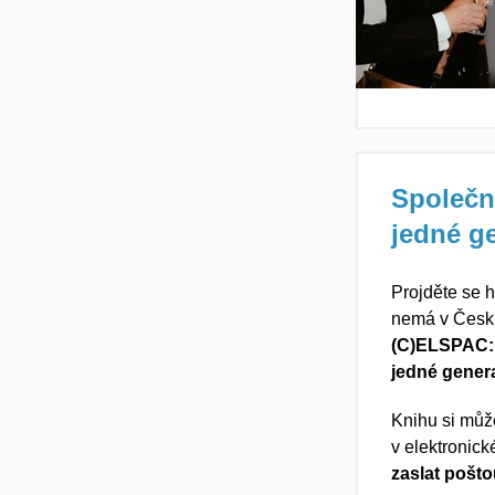
Společn
jedné g
Projděte se hi
nemá v Česk
(C)ELSPAC: 3
jedné gener
Knihu si mů
v elektronick
zaslat pošt