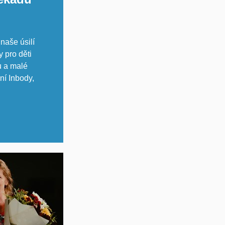
naše úsilí
y pro děti
u a malé
ní Inbody,