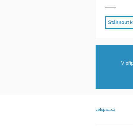
Stáhnout k
V pří
celspac.cz