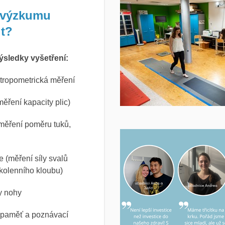
 výzkumu
it?
ýsledky vyšetření:
ntropometrická měření
měření kapacity plic)
(měření poměru tuků,
 (měření síly svalů
 kolenního kloubu)
y nohy
 (paměť a poznávací