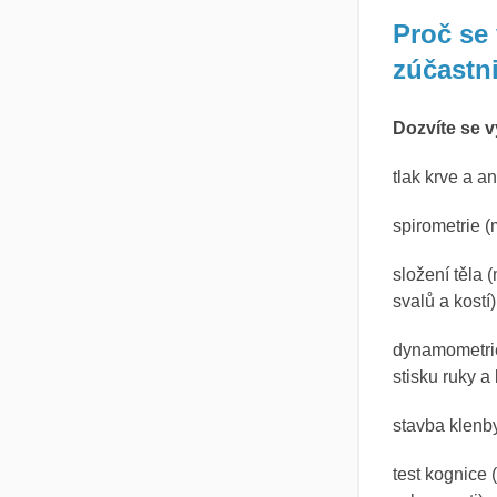
Proč se
zúčastn
Dozvíte se v
tlak krve a a
spirometrie (
složení těla 
svalů a kostí)
dynamometrie
stisku ruky a
stavba klenb
test kognice