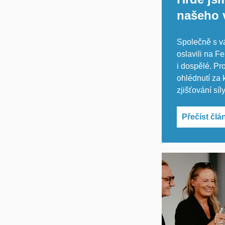
našeho
Společně s vá
oslavili na Fe
i dospělé.
Pro
ohlédnutí za 
zjišťování sí
Přečíst člá