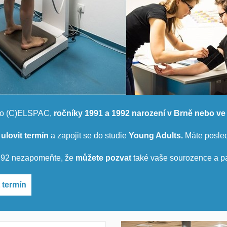
no (C)ELSPAC,
ročníky 1991 a 1992
narození v Brně nebo ve
 ulovit termín
a zapojit se do studie
Young Adults.
Máte posled
 92 nezapomeňte, že
můžete pozvat
také vaše sourozence a pa
 termín