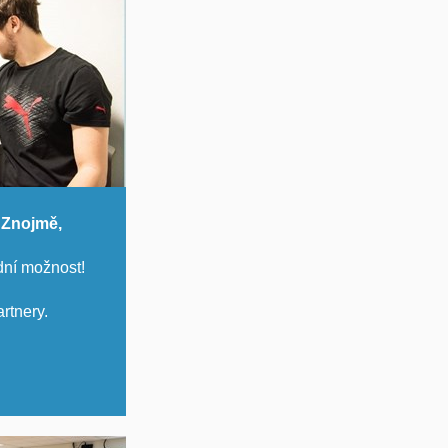
 Znojmě,
ní možnost!
rtnery.