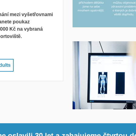
íhání mezi vyšetřovnami
anete poukaz
 000 Kč na vybraná
ortoviště.
dults
e oslavili 30 let a zahajujeme čtvrtou 