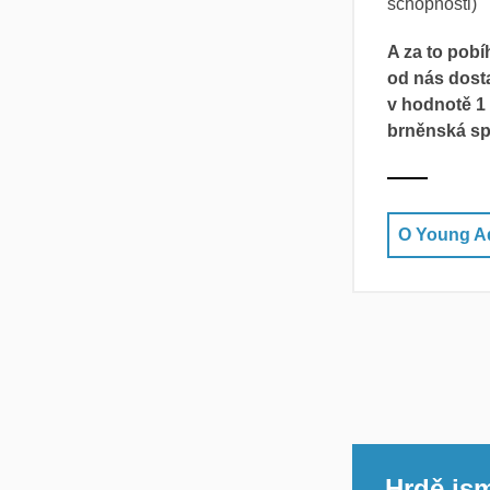
schopnosti)
A za to pob
od nás dost
v hodnotě 1
brněnská sp
O Young A
Hrdě jsm