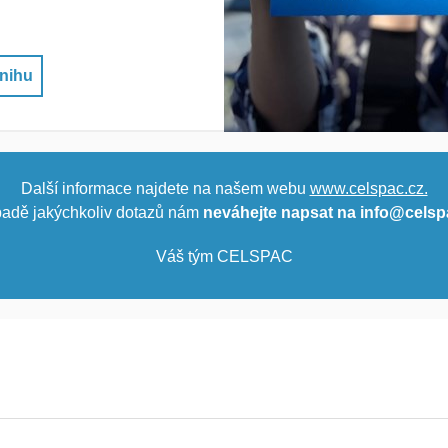
nihu
Další informace najdete na našem webu
www.celspac.cz.
padě jakýchkoliv dotazů nám
neváhejte napsat na info@celsp
Váš tým CELSPAC