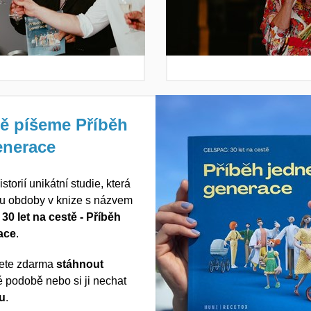
ě píšeme Příběh
enerace
storií unikátní studie, která
u obdoby v knize s názvem
0 let na cestě - Příběh
ace
.
žete zdarma
stáhnout
é podobě nebo si ji nechat
ou
.