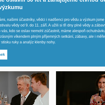
 výzkumu
mi, našimi účastníky, vědci i nadšenci pro vědu a výzkum jsme 
stivalu vědy od 9. do 11. září. A užili si tři dny plné vědy a zábav
 vás, kdo se oslav nemohl zúčastnit, máme alespoň ochutnávk
krásným víkendem plným příjemných setkání, zábavy, ale i měře
ly stisku ruky a analýz klenby nohy.
nek