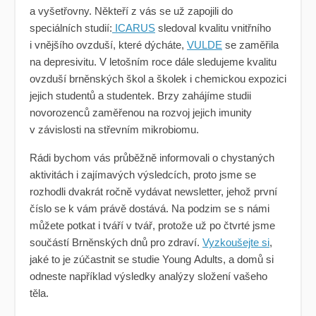
a vyšetřovny. Někteří z vás se už zapojili do
speciálních studií:
ICARUS
sledoval kvalitu vnitřního
i vnějšího ovzduší, které dýcháte,
VULDE
se zaměřila
na
depresivitu
. V letošním roce dále sledujeme kvalitu
ovzduší brněnských škol a školek i chemickou expozici
jejich studentů a studentek. Brzy zahájíme studii
novorozenců zaměřenou na rozvoj jejich imunity
v závislosti na střevním
mikrobiomu
.
Rádi bychom vás průběžně informovali o chystaných
aktivitách i zajímavých výsledcích, proto jsme se
rozhodli dvakrát ročně vydávat newsletter, jehož první
číslo se k vám právě dostává. Na podzim se s námi
můžete potkat i tváří v tvář, protože už po čtvrté jsme
součástí Brněnských dnů pro zdraví.
Vyzkoušejte si
,
jaké to je zúčastnit se studie
Young
Adults
, a domů si
odneste například výsledky analýzy složení vašeho
těla.