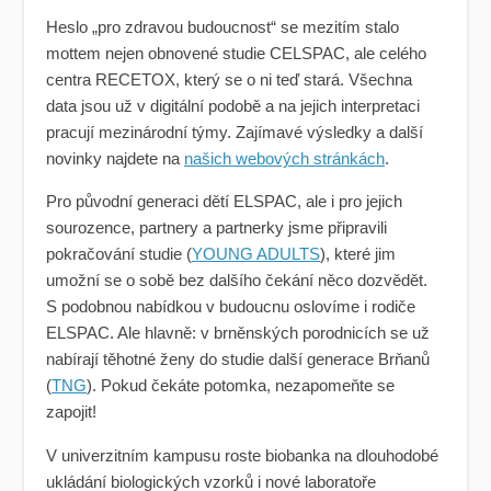
Heslo „pro zdravou budoucnost“ se mezitím stalo
mottem nejen obnovené studie CELSPAC, ale celého
centra RECETOX, který se o ni teď stará. Všechna
data jsou už v digitální podobě a na jejich interpretaci
pracují mezinárodní týmy. Zajímavé výsledky a další
novinky najdete na
našich webových stránkách
.
Pro původní generaci dětí ELSPAC, ale i pro jejich
sourozence, partnery a partnerky jsme připravili
pokračování studie (
YOUNG ADULTS
), které jim
umožní se o sobě bez dalšího čekání něco dozvědět.
S podobnou nabídkou v budoucnu oslovíme i rodiče
ELSPAC. Ale hlavně: v brněnských porodnicích se už
nabírají těhotné ženy do studie další generace Brňanů
(
TNG
). Pokud čekáte potomka, nezapomeňte se
zapojit!
V univerzitním kampusu roste
biobanka
na dlouhodobé
ukládání biologických vzorků i nové laboratoře