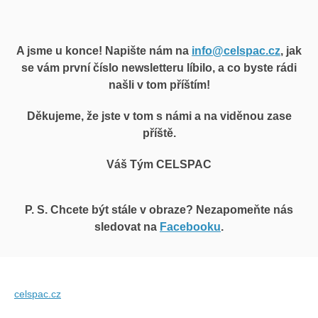
A jsme u konce! Napište nám na
info@celspac.cz
, jak
se vám první číslo newsletteru líbilo, a co byste rádi
našli v tom příštím!
Děkujeme, že jste v tom s námi a na viděnou zase
příště.
Váš Tým CELSPAC
P. S. Chcete být stále v obraze? Nezapomeňte
nás
sledovat na
Facebooku
.
celspac.cz