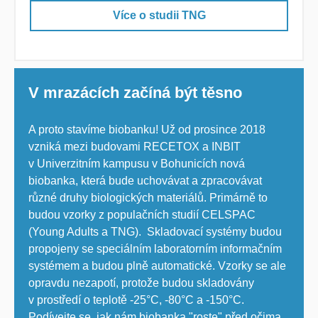
Více o studii TNG
V mrazácích začíná být těsno
A proto stavíme biobanku! Už od prosince 2018
vzniká mezi budovami RECETOX a INBIT
v Univerzitním kampusu v Bohunicích nová
biobanka, která bude uchovávat a zpracovávat
různé druhy biologických materiálů. Primárně to
budou vzorky z populačních studií CELSPAC
(Young Adults a TNG). Skladovací systémy budou
propojeny se speciálním laboratorním informačním
systémem a budou plně automatické. Vzorky se ale
opravdu nezapotí, protože budou skladovány
v prostředí o teplotě -25°C, -80°C a -150°C.
Podívejte se, jak nám biobanka "roste" před očima.