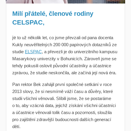
Milí přátelé, členové rodiny
CELSPAC,
je
to už několik let, co jsme převzali od pana docenta
Kukly neuvěřitelných 200 000 papírových dotazníků ze
studie
ELSPAC
, a převezli je do univerzitního kampusu
Masarykovy univerzity v Bohunicích. Zároveň jsme se
tehdy pokusili oslovit původní účastníky a účastnice
zprávou, že studie neskončila, ale začíná její nová éra.
Pan rektor Bek zahájil první společné setkání v roce
2013 slovy, že si nesmírně váží času a důvěry, které
studii všichni věnovali. Slíbili jsme, že se postaráme
o to, aby vzácná data, jejichž získání všichni účastníci
a účastnice věnovali tolik času a pozornosti, sloužila
pro zajištění zdravější budoucnosti dalších generací
dětí.