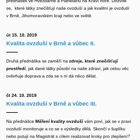
přednášek ve Hvězdárně a Planetáriu na Kraví hoře. Dozvíte
se, které látky znečišťují naše ovzduší a jak kvalitní je ovzduší
v Brně, Jihomoravském kraji nebo ve světě.
út 15. 10. 2019
Kvalita ovzduší v Brně a vůbec II.
Druhá přednáška se zaměří na
zdroje, které znečišťují
prostředí
, jak dané látky působí na naše zdraví, jak celou věc
ovlivňuje doprava a zda se s ní dá něco dělat.
čt 24. 10. 2019
Kvalita ovzduší v Brně a vůbec III.
Na přednášce
Měření kvality ovzduší
vám poví, jak se v praxi
ovzduší monitoruje a co se s výsledky dělá. Skončí v šuplíku
nebo putují na Magistrát s cílem realizovat kroky pro zlepšení?