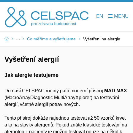
EN
Co měříme a vyšetřujeme
Vyšetřeni na alergie
Vyšetření alergií
Jak alergie testujeme
Do naší CELSPAC rodiny patří moderní přístroj
MAD MAX
(MacroArrayDiagnostic MultiArrayXplorer) na testování
alergií, včetně alergií potravinových.
Tento přístroj dokáže najednou testovat až 50 vzorků krve,
a to na stovky alergenů. Pokud znáte klasické testování na
alergologii, pacienty je možno testovat pouze na několik