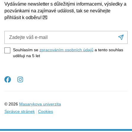
Vydáváme newsletter s důležitými informacemi, výsledky a
pozvánkami na zajímavé události, tak se neváhejte
přihlásit k odběru! 💌
Zadejte
Při
váš
se
e-
Souhlasím se
zpracováním osobních údajů
a tento souhlas
mail
uděluji na 5
let
Facebook
Instagram
© 2026
Masarykova univerzita
Správce stránek
Cookies