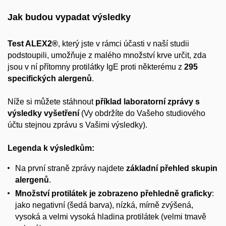
Jak budou vypadat výsledky
Test ALEX2®
, který jste v rámci účasti v naší studii
podstoupili, umožňuje z malého množství krve určit, zda
jsou v ní přítomny protilátky IgE proti některému z
295
specifických alergenů
.
Níže si můžete stáhnout
příklad laboratorní zprávy s
výsledky vyšetření
(Vy obdržíte do Vašeho studiového
účtu stejnou zprávu s Vašimi výsledky).
Legenda k výsledkům:
Na první straně zprávy najdete
základní přehled skupin
alergenů
.
Množství protilátek je zobrazeno přehledně graficky
:
jako negativní (šedá barva), nízká, mírně zvýšená,
vysoká a velmi vysoká hladina protilátek (velmi tmavě