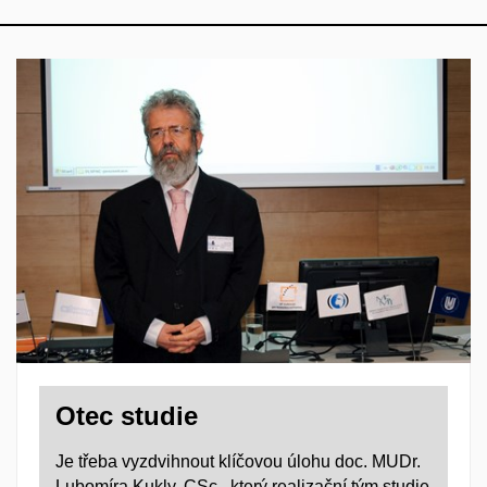
Otec studie
Je třeba vyzdvihnout klíčovou úlohu doc. MUDr.
Lubomíra Kukly, CSc., který realizační tým studie