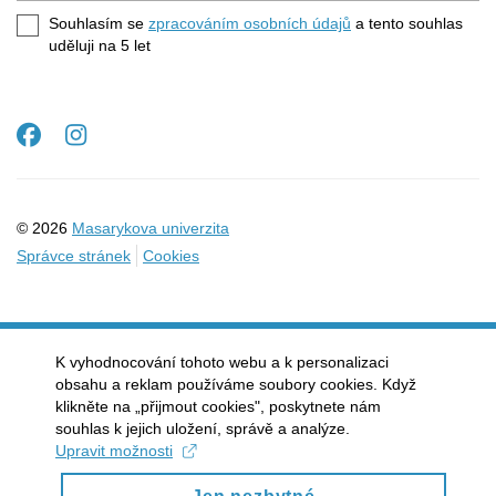
e-
Souhlasím se
zpracováním osobních údajů
a tento souhlas
mail
uděluji na 5
let
Facebook
Instagram
© 2026
Masarykova univerzita
Správce stránek
Cookies
K vyhodnocování tohoto webu a k personalizaci
obsahu a reklam používáme soubory cookies. Když
klikněte na „přijmout cookies", poskytnete nám
souhlas k jejich uložení, správě a analýze.
Upravit možnosti