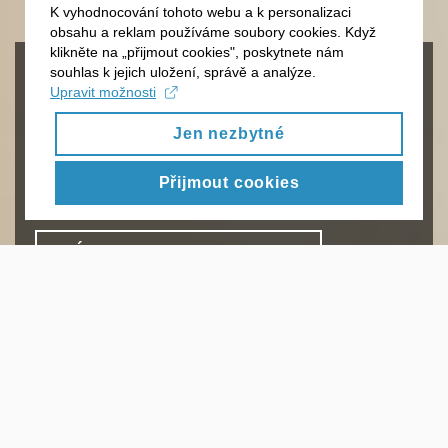
K vyhodnocování tohoto webu a k personalizaci
obsahu a reklam používáme soubory cookies. Když
klikněte na „přijmout cookies", poskytnete nám
Od roku 1991 studujeme zdraví
souhlas k jejich uložení, správě a analýze.
Upravit možnosti
obyvatel Brna
Jen nezbytné
Jsme v Česku jedinečný projekt Masarykovy
univerzity. Dlouhodobě sledujeme celé generace lidí
Přijmout cookies
a otevíráme nový pohled na vaše zdraví.
VÍCE O HISTORII CELSPAC
SEZNAMTE SE S TÝMEM
SPOLUPRÁCE
POPULAČNÍ STUDIE CELSPAC