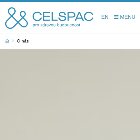
EN
O nás