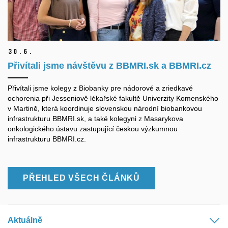
30.
6.
Přivítali jsme návštěvu z BBMRI.sk a BBMRI.cz
Přivítali jsme kolegy z Biobanky pre nádorové a zriedkavé
ochorenia při Jesseniově lékařské fakultě Univerzity Komenského
v Martině, která koordinuje slovenskou národní biobankovou
infrastrukturu BBMRI.sk, a také kolegyni z Masarykova
onkologického ústavu zastupující českou výzkumnou
infrastrukturu BBMRI.cz.
PŘEHLED VŠECH ČLÁNKŮ
Aktuálně