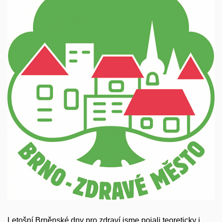
Letošní Brněnské dny pro zdraví jsme pojali teoreticky i