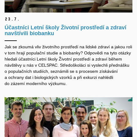
23.
7.
Účastníci Letní školy Životní prostředí a zdraví
navštívili biobanku
Jak se zkoumá vliv životního prostředí na lidské zdraví a jakou roli
v tom hrají populační studie a biobanky? Odpovědi na tyto otázky
hledali účastníci Letní školy Životní prostředí a zdraví během
návštěvy u nás v CELSPAC. Středoškoláci si vyslechli přednášku
o populačních studiích, seznámili se s procesem získávání
a ochrany dat i biologických vzorků a při exkurzi nahlédli
do zázemí moderního výzkumu.