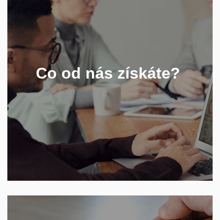
- Individuální i shrnující výsledky o tom, jaké
faktory ovlivňují vaše pracovní nasazení
Co od nás získáte?
- Elektronickou poukázku do knihkupectví
Dobrovský v hodnotě
300 Kč