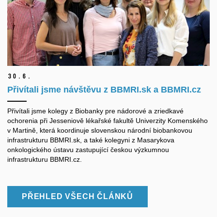
30.
6.
Přivítali jsme návštěvu z BBMRI.sk a BBMRI.cz
Přivítali jsme kolegy z Biobanky pre nádorové a zriedkavé
ochorenia při Jesseniově lékařské fakultě Univerzity Komenského
v Martině, která koordinuje slovenskou národní biobankovou
infrastrukturu BBMRI.sk, a také kolegyni z Masarykova
onkologického ústavu zastupující českou výzkumnou
infrastrukturu BBMRI.cz.
PŘEHLED VŠECH ČLÁNKŮ