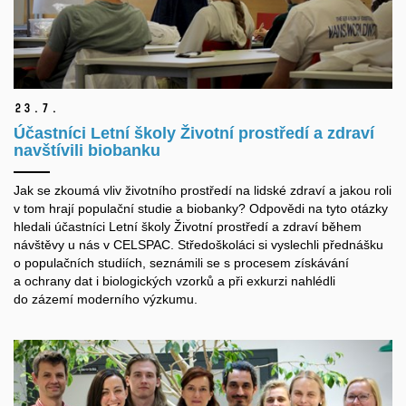
23.
7.
Účastníci Letní školy Životní prostředí a zdraví
navštívili biobanku
Jak se zkoumá vliv životního prostředí na lidské zdraví a jakou roli
v tom hrají populační studie a biobanky? Odpovědi na tyto otázky
hledali účastníci Letní školy Životní prostředí a zdraví během
návštěvy u nás v CELSPAC. Středoškoláci si vyslechli přednášku
o populačních studiích, seznámili se s procesem získávání
a ochrany dat i biologických vzorků a při exkurzi nahlédli
do zázemí moderního výzkumu.