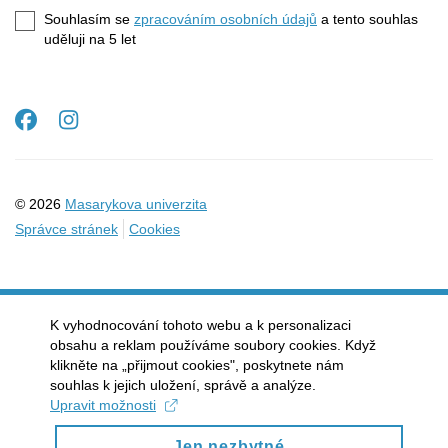
e-
Souhlasím se
zpracováním osobních údajů
a tento souhlas
mail
uděluji na 5
let
Facebook
Instagram
© 2026
Masarykova univerzita
Správce stránek
Cookies
K vyhodnocování tohoto webu a k personalizaci
obsahu a reklam používáme soubory cookies. Když
klikněte na „přijmout cookies", poskytnete nám
souhlas k jejich uložení, správě a analýze.
Upravit možnosti
Jen nezbytné