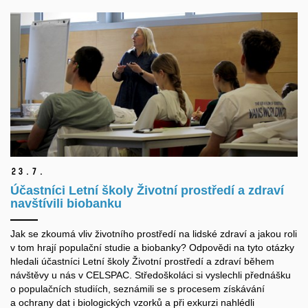
23.
7.
Účastníci Letní školy Životní prostředí a zdraví
navštívili biobanku
Jak se zkoumá vliv životního prostředí na lidské zdraví a jakou roli
v tom hrají populační studie a biobanky? Odpovědi na tyto otázky
hledali účastníci Letní školy Životní prostředí a zdraví během
návštěvy u nás v CELSPAC. Středoškoláci si vyslechli přednášku
o populačních studiích, seznámili se s procesem získávání
a ochrany dat i biologických vzorků a při exkurzi nahlédli