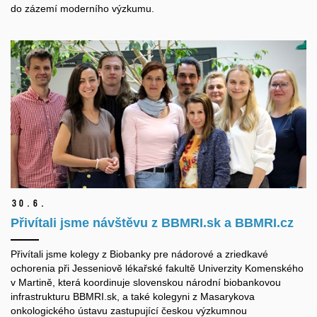
do zázemí moderního výzkumu.
30.
6.
Přivítali jsme návštěvu z BBMRI.sk a BBMRI.cz
Přivítali jsme kolegy z Biobanky pre nádorové a zriedkavé
ochorenia při Jesseniově lékařské fakultě Univerzity Komenského
v Martině, která koordinuje slovenskou národní biobankovou
infrastrukturu BBMRI.sk, a také kolegyni z Masarykova
onkologického ústavu zastupující českou výzkumnou