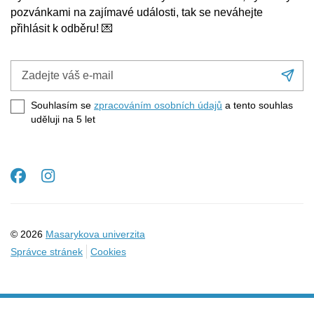
pozvánkami na zajímavé události, tak se neváhejte
přihlásit k odběru! 💌
Zadejte
Při
váš
se
e-
Souhlasím se
zpracováním osobních údajů
a tento souhlas
mail
uděluji na 5
let
Facebook
Instagram
© 2026
Masarykova univerzita
Správce stránek
Cookies