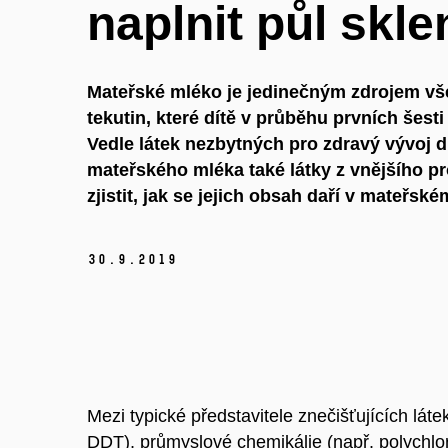
naplnit půl skle
Mateřské mléko je jedinečným zdrojem vš
tekutin, které dítě v průběhu prvních šest
Vedle látek nezbytných pro zdravý vývoj d
mateřského mléka také látky z vnějšího p
zjistit, jak se jejich obsah daří v mateřsk
30.
9.
2019
Mezi typické představitele znečišťujících lát
DDT), průmyslové chemikálie (např. polychlo