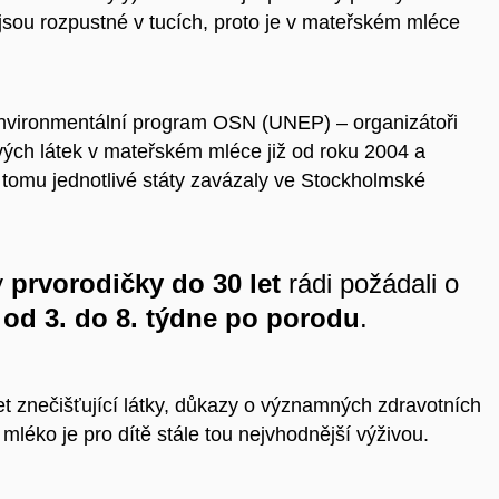
a jsou rozpustné v tucích, proto je v mateřském mléce
nvironmentální program OSN (UNEP) – organizátoři
ivých látek v mateřském mléce již od roku 2004 a
 k tomu jednotlivé státy zavázaly ve Stockholmské
y
prvorodičky do 30 let
rádi požádali o
od 3. do 8. týdne po porodu
.
 znečišťující látky, důkazy o významných zdravotních
léko je pro dítě stále tou nejvhodnější výživou.