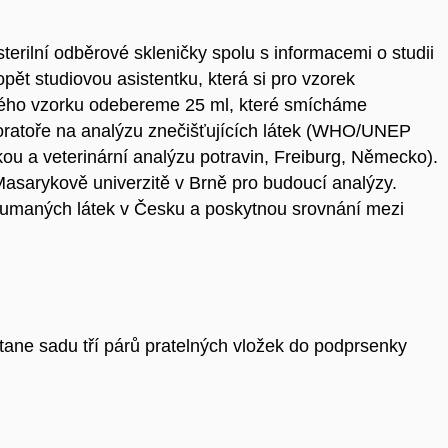
erilní odběrové skleničky spolu s informacemi o studii
pět studiovou asistentku, která si pro vzorek
ného vzorku odebereme 25 ml, které smícháme
ratoře na analýzu znečišťujících látek (WHO/UNEP
kou a veterinární analýzu potravin, Freiburg, Německo).
Masarykově univerzitě v Brně pro budoucí analýzy.
oumaných látek v Česku a poskytnou srovnání mezi
ne sadu tří párů pratelných vložek do podprsenky