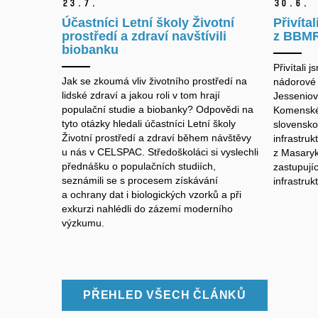
23.
7.
30.
6.
Účastníci Letní školy Životní
Přivíta
prostředí a zdraví navštívili
z BBMR
biobanku
Přivítali 
Jak se zkoumá vliv životního prostředí na
nádorové 
lidské zdraví a jakou roli v tom hrají
Jesseniově
populační studie a biobanky? Odpovědi na
Komenskéh
tyto otázky hledali účastníci Letní školy
slovensko
Životní prostředí a zdraví během návštěvy
infrastruk
u nás v CELSPAC. Středoškoláci si vyslechli
z Masaryk
přednášku o populačních studiích,
zastupují
seznámili se s procesem získávání
infrastru
a ochrany dat i biologických vzorků a při
exkurzi nahlédli do zázemí moderního
výzkumu.
PŘEHLED VŠECH ČLÁNKŮ