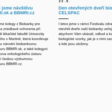
23.
6.
li jsme návštěvu
Den otevřených dveří bi
I.sk a BBMRI.cz
CELSPAC
jsme kolegy z Biobanky pre
I letos jsme v rámci Festivalu zdr
a zriedkavé ochorenia při
otevřeli dveře naší biobanky veřej
 lékařské fakultě Univerzity
abychom Vám ukázali, odkud a ka
o v Martině, která koordinuje
biologické vzorky, jak je s nimi z
u národní biobankovou
a kde jsou uloženy.
turu BBMRI.sk, a také kolegyni
ova onkologického ústavu
cí českou výzkumnou
kturu BBMRI.cz.