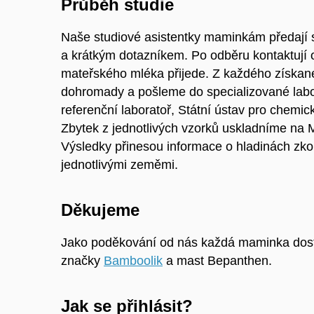
Průběh studie
Naše studiové asistentky maminkám předají st
a krátkým dotazníkem. Po odběru kontaktují o
mateřského mléka přijede. Z každého získa
dohromady a pošleme do specializované labo
referenční laboratoř, Státní ústav pro chemic
Zbytek z jednotlivých vzorků uskladníme na 
Výsledky přinesou informace o hladinách zk
jednotlivými zeměmi.
Děkujeme
Jako poděkování od nás každá maminka dosta
značky
Bamboolik
a mast Bepanthen.
Jak se přihlásit?