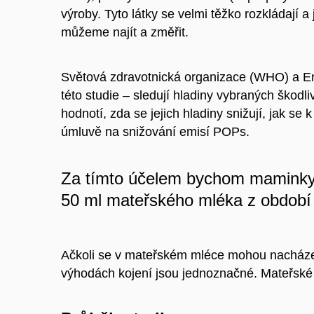
výroby. Tyto látky se velmi těžko rozkládají 
můžeme najít a změřit.
Světová zdravotnická organizace (WHO) a E
této studie – sledují hladiny vybraných škodl
hodnotí, zda se jejich hladiny snižují, jak se
úmluvě na snižování emisí POPs.
Za tímto účelem bychom mamink
50 ml mateřského mléka z období
Ačkoli se v mateřském mléce mohou nacházet
výhodách kojení jsou jednoznačné. Mateřské m