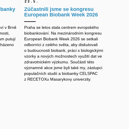
23.
5.
obanky
Zúčastnili jsme se kongresu
European Biobank Week 2026
aví v Brně
Praha se letos stala centrem evropského
nosti,
biobankování. Na mezinárodním kongresu
m putují
European Biobank Week 2026 se setkali
acházeno
odborníci z celého světa, aby diskutovali
o budoucnosti biobank, práci s biologickými
vzorky a nových možnostech využití dat ve
zdravotnickém výzkumu. Součástí této
významné akce jsme byli také my, zástupci
populačních studií a biobanky CELSPAC
z RECETOXu Masarykovy univerzity.