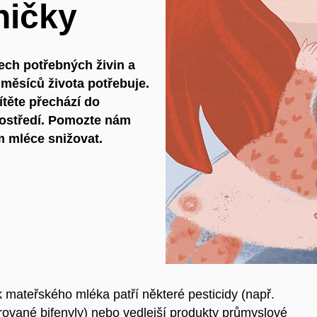
ničky
ech potřebných živin a
i měsíců života potřebuje.
ítěte přechází do
rostředí. Pomozte nám
ém mléce snižovat.
ek mateřského mléka patří některé pesticidy (např.
rované bifenyly) nebo vedlejší produkty průmyslové