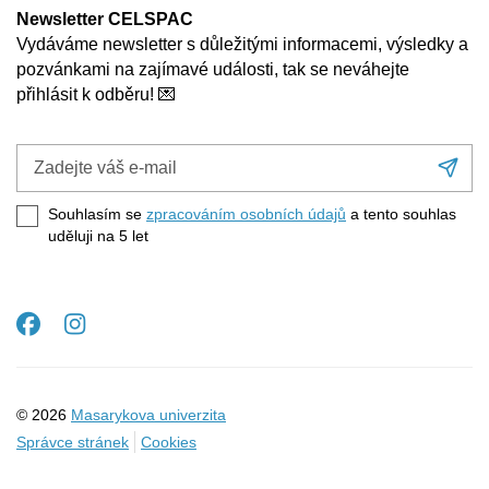
Newsletter CELSPAC
Vydáváme newsletter s důležitými informacemi, výsledky a
pozvánkami na zajímavé události, tak se neváhejte
přihlásit k odběru! 💌
Zadejte
Při
váš
se
e-
Souhlasím se
zpracováním osobních údajů
a tento souhlas
mail
uděluji na 5
let
Facebook
Instagram
© 2026
Masarykova univerzita
Správce stránek
Cookies