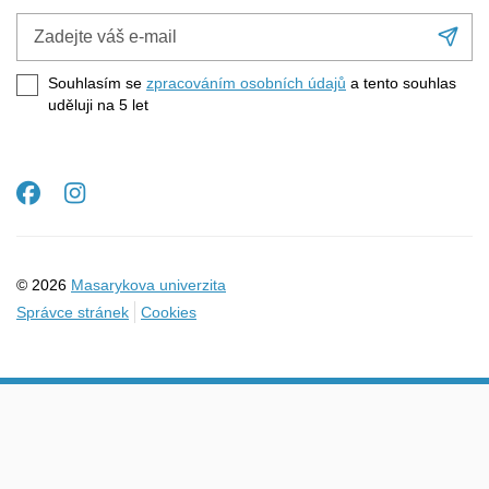
Zadejte
Při
váš
se
e-
Souhlasím se
zpracováním osobních údajů
a tento souhlas
mail
uděluji na 5
let
Facebook
Instagram
© 2026
Masarykova univerzita
Správce stránek
Cookies