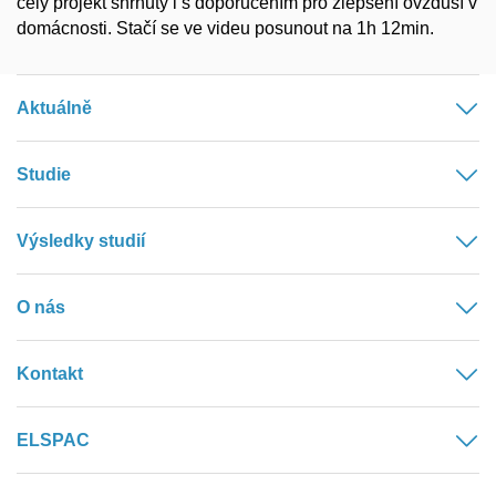
celý projekt shrnutý i s doporučením pro zlepšení ovzduší v
domácnosti. Stačí se ve videu posunout na 1h 12min.
Aktuálně
Studie
Výsledky studií
O nás
Kontakt
ELSPAC