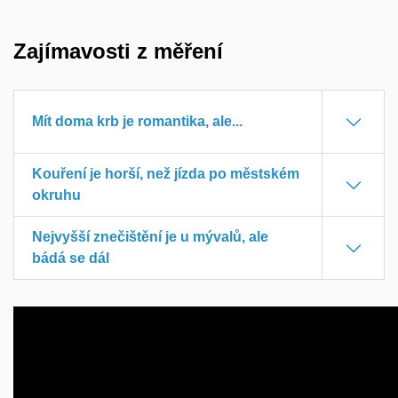
Zajímavosti z měření
Mít doma krb je romantika, ale...
Kouření je horší, než jízda po městském
okruhu
Nejvyšší znečištění je u mývalů, ale
bádá se dál