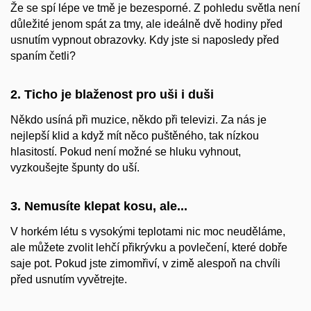
Že se spí lépe ve tmě je bezesporné. Z pohledu světla není
důležité jenom spát za tmy, ale ideálně dvě hodiny před
usnutím vypnout obrazovky. Kdy jste si naposledy před
spaním četli?
2. Ticho je blaženost pro uši i duši
Někdo usíná při muzice, někdo při televizi. Za nás je
nejlepší klid a když mít něco puštěného, tak nízkou
hlasitostí. Pokud není možné se hluku vyhnout,
vyzkoušejte špunty do uší.
3. Nemusíte klepat kosu, ale...
V horkém létu s vysokými teplotami nic moc neuděláme,
ale můžete zvolit lehčí přikrývku a povlečení, které dobře
saje pot. Pokud jste zimomřiví, v zimě alespoň na chvíli
před usnutím vyvětrejte.