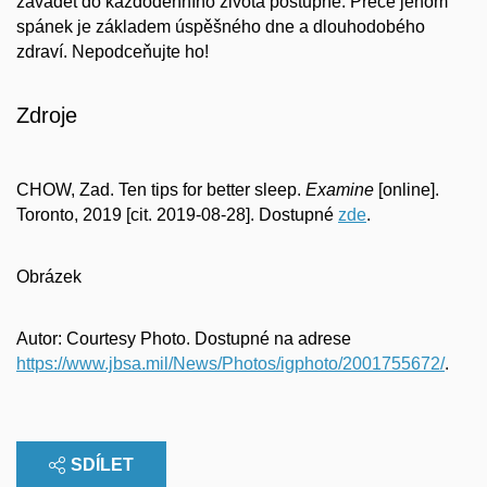
zavádět do každodenního života postupně. Přece jenom
spánek je základem úspěšného dne a dlouhodobého
zdraví. Nepodceňujte ho!
Zdroje
CHOW, Zad. Ten tips for better sleep.
Examine
[online].
Toronto, 2019 [cit. 2019-08-28]. Dostupné
zde
.
Obrázek
Autor: Courtesy Photo. Dostupné na adrese
https://www.jbsa.mil/News/Photos/igphoto/2001755672/
.
SDÍLET