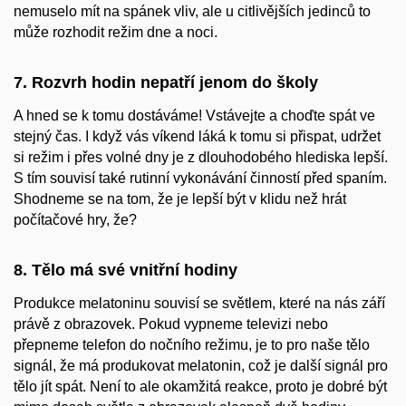
nemuselo mít na spánek vliv, ale u citlivějších jedinců to
může rozhodit režim dne a noci.
7. Rozvrh hodin nepatří jenom do školy
A hned se k tomu dostáváme! Vstávejte a choďte spát ve
stejný čas. I když vás víkend láká k tomu si přispat, udržet
si režim i přes volné dny je z dlouhodobého hlediska lepší.
S tím souvisí také rutinní vykonávání činností před spaním.
Shodneme se na tom, že je lepší být v klidu než hrát
počítačové hry, že?
8. Tělo má své vnitřní hodiny
Produkce melatoninu souvisí se světlem, které na nás září
právě z obrazovek. Pokud vypneme televizi nebo
přepneme telefon do nočního režimu, je to pro naše tělo
signál, že má produkovat melatonin, což je další signál pro
tělo jít spát. Není to ale okamžitá reakce, proto je dobré být