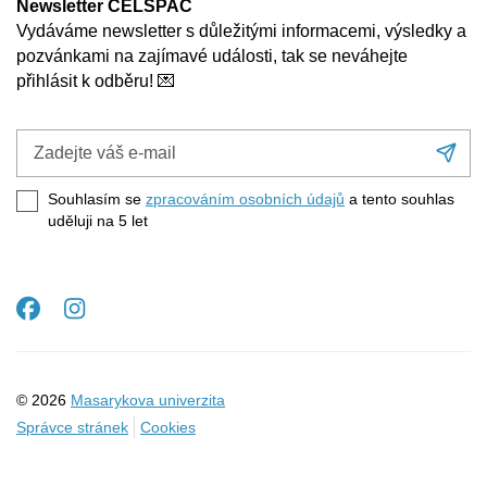
Newsletter CELSPAC
Vydáváme newsletter s důležitými informacemi, výsledky a
pozvánkami na zajímavé události, tak se neváhejte
přihlásit k odběru! 💌
Zadejte
Při
váš
se
e-
Souhlasím se
zpracováním osobních údajů
a tento souhlas
mail
uděluji na 5
let
Facebook
Instagram
© 2026
Masarykova univerzita
Správce stránek
Cookies