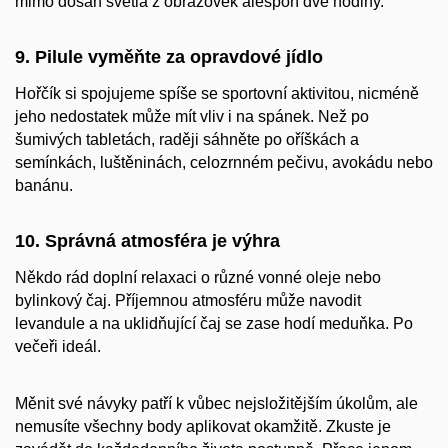
mimo dosah světla z obrazovek alespoň dvě hodiny.
9. Pilule vyměňte za opravdové jídlo
Hořčík si spojujeme spíše se sportovní aktivitou, nicméně
jeho nedostatek může mít vliv i na spánek. Než po
šumivých tabletách, raději sáhněte po oříškách a
semínkách, luštěninách, celozrnném pečivu, avokádu nebo
banánu.
10. Správná atmosféra je výhra
Někdo rád doplní relaxaci o různé vonné oleje nebo
bylinkový čaj. Příjemnou atmosféru může navodit
levandule a na uklidňující čaj se zase hodí meduňka. Po
večeři ideál.
Měnit své návyky patří k vůbec nejsložitějším úkolům, ale
nemusíte všechny body aplikovat okamžitě. Zkuste je