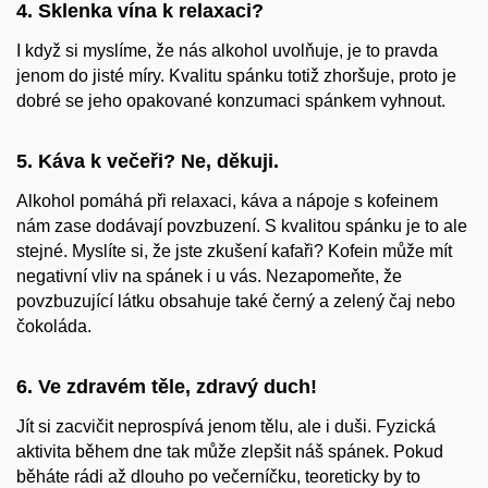
4. Sklenka vína k relaxaci?
I když si myslíme, že nás alkohol uvolňuje, je to pravda
jenom do jisté míry. Kvalitu spánku totiž zhoršuje, proto je
dobré se jeho opakované konzumaci spánkem vyhnout.
5. Káva k večeři? Ne, děkuji.
Alkohol pomáhá při relaxaci, káva a nápoje s kofeinem
nám zase dodávají povzbuzení. S kvalitou spánku je to ale
stejné. Myslíte si, že jste zkušení kafaři? Kofein může mít
negativní vliv na spánek i u vás. Nezapomeňte, že
povzbuzující látku obsahuje také černý a zelený čaj nebo
čokoláda.
6. Ve zdravém těle, zdravý duch!
Jít si zacvičit neprospívá jenom tělu, ale i duši. Fyzická
aktivita během dne tak může zlepšit náš spánek. Pokud
běháte rádi až dlouho po večerníčku, teoreticky by to