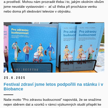
a prostředí. Mohou nám prozradit třeba i to, jakým okolním vlivům
jsme neustále vystavováni – ať už třeba při procházce venku
nebo doma při sledování televize v obýváku.
25.
6.
2025
Festival zdraví jsme letos podpořili na stánku i v
Biobance
Naše motto "Pro zdravou budoucnost" napovídá, že se snažíme
nejen sběrem dat a vzorků v rámci výzkumných studií přispět ke