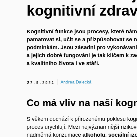
kognitivní zdrav
Kognitivní funkce jsou procesy, které ná
pamatovat si, učit se a přizpůsobovat se 
podmínkám. Jsou zásadní pro vykonávaní
a jejich dobré fungování je tak klíčem k 
a kvalitního života i ve stáří.
Andrea Dalecká
27.
9.
2024
Co má vliv na naší kog
S věkem dochází k přirozenému poklesu kogn
proces urychlují. Mezi nejvýznamnější riziko
nadměrná konzumace
alkoholu
,
sociální iz