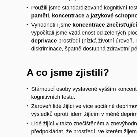
Použili jsme standardizované kognitivní te
paměti
,
koncentrace
a
jazykové schopno
Vyhodnotili jsme
koncentrace znečisťující
vypočítali jsme vzdálenost od zelených plo
deprivace
prostředí (nízká životní úroveň,
diskriminace, špatně dostupná zdravotní péče
A co jsme zjistili?
Stárnoucí osoby vystavené vyšším koncent
kognitivních testu.
Zároveň lidé žijící ve více sociálně deprim
výsledků oproti lidem žijícím v méně depri
Lidé žijící v takto znečištěném a znevýhod
předpokládat, že prostředí, ve kterém žijem