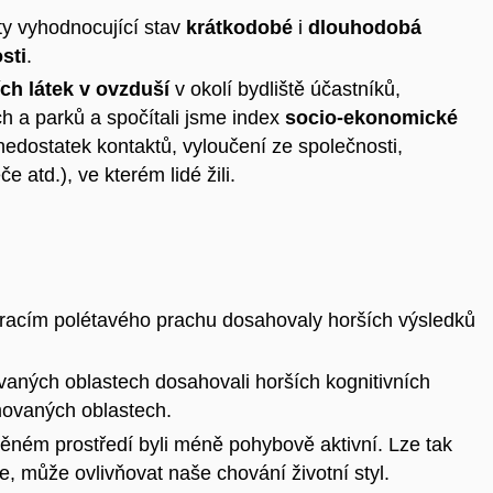
sty vyhodnocující stav
krátkodobé
i
dlouhodobá
sti
.
ch látek v ovzduší
v okolí bydliště účastníků,
ch a parků a spočítali jsme index
socio-ekonomické
 nedostatek kontaktů, vyloučení ze společnosti,
 atd.), ve kterém lidé žili.
racím polétavého prachu dosahovaly horších výsledků
ovaných oblastech dosahovali horších kognitivních
movaných oblastech.
něném prostředí byli méně pohybově aktivní. Lze tak
e, může ovlivňovat naše chování životní styl.