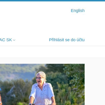
English
AC SK
Přihlásit se do účtu