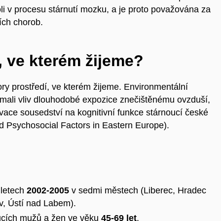
i v procesu stárnutí mozku, a je proto považována za
ích chorob.
, ve kterém žijeme?
ory prostředí, ve kterém žijeme. Environmentální
mali vliv dlouhodobé expozice znečištěnému ovzduší,
vace sousedství na kognitivní funkce stárnoucí české
d Psychosocial Factors in Eastern Europe).
 letech
2002-2005
v sedmi městech (Liberec, Hradec
ov, Ústí nad Labem).
cích mužů a žen ve věku
45-69 let
.