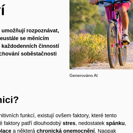
í
m umožňují rozpoznávat,
neustále se měnícím
 každodenních činností
zachování soběstačnosti
Generováno AI
nici?
itivních funkcí,
existují ovšem faktory, které tento
vé faktory patří dlouhodobý
stres
, nedostatek
spánku
,
olace
a některá
chronická onemocnění
. Naopak