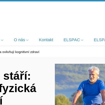
O nás
Kontakt
ELSPAC
ELSP
ta ovlivňují kognitivní zdraví
 stáří:
fyzická
í