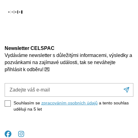
Newsletter CELSPAC
Vydáváme newsletter s důležitými informacemi, výsledky a
pozvánkami na zajímavé události, tak se neváhejte
přihlásit k odběru! 💌
Zadejte
Při
váš
se
e-
Souhlasím se
zpracováním osobních údajů
a tento souhlas
mail
uděluji na 5
let
Facebook
Instagram