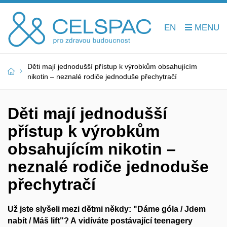
EN
Děti mají jednodušší přístup k výrobkům obsahujícím
nikotin – neznalé rodiče jednoduše přechytračí
Děti mají jednodušší
přístup k výrobkům
obsahujícím nikotin –
neznalé rodiče jednoduše
přechytračí
Už jste slyšeli mezi dětmi někdy: "Dáme góla / Jdem
nabít / Máš lift"? A vidíváte postávající teenagery