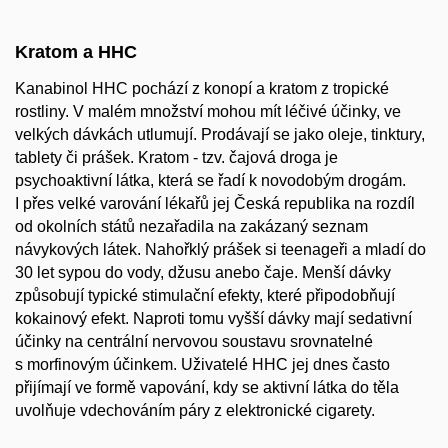
Kratom a HHC
Kanabinol HHC pochází z konopí a kratom z tropické
rostliny. V malém množství mohou mít léčivé účinky, ve
velkých dávkách utlumují. Prodávají se jako oleje, tinktury,
tablety či prášek. Kratom - tzv. čajová droga je
psychoaktivní látka, která se řadí k novodobým drogám.
I přes velké varování lékařů jej Česká republika na rozdíl
od okolních států nezařadila na zakázaný seznam
návykových látek. Nahořklý prášek si teenageři a mladí do
30 let sypou do vody, džusu anebo čaje. Menší dávky
způsobují typické stimulační efekty, které připodobňují
kokainový efekt. Naproti tomu vyšší dávky mají sedativní
účinky na centrální nervovou soustavu srovnatelné
s morfinovým účinkem. Uživatelé HHC jej dnes často
přijímají ve formě vapování, kdy se aktivní látka do těla
uvolňuje vdechováním páry z elektronické cigarety.