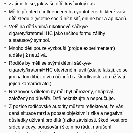
Zajímejte se, jak vaše dítě tráví volný čas.
Mějte přehled o influencerech a youtuberech, které vaše
dítě sleduje (včetně sociálních sítí, online her a aplikací).
Většina dětí vnímá nikotinové sáčky/e-
cigarety/kratom/HHC jako určitou formu záliby
a statusový symbol.
Mnoho dětí pouze vyzkouší (projde experimentem)
a dále již neužívá.
Rodiče by měli se svými dětmi sáčky/e-
cigarety/kratom/HHC otevřeně mluvit (zda je lákají, co se
jim na tom líbí, co ví o účincích a škodlivosti, zda užívají
jejich kamarádi atd.)
Rozhovor s dítětem by měl být přirozený, chápavý,
založený na důvěře. Dítě nekritizujte a nepoučujte.
Z pozice rodičovské autority můžete reflektovat, že vás
daná situace mrzí a popsat objektivní rizika a negativní
důsledky užívání pro dítě (riziko závislosti, škodlivost pro
srdce a cévy, porušování školního řádu, narušení