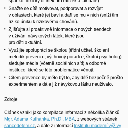
spánku, toxický účinek pro mozek a tak dále).
Snažte se dítě motivovat, podporovat a rozvíjet
v oblastech, které jej baví a daří se mu v nich (sníží tím
riziko úniku k rizikovému chování).
Zjišťujte si proaktivně informace o nových trendech
v užívání návykových látek, které jsou
pro děti aktuální.
Využijte spolupráci se školou (třídní učitel, školení
metodik prevence, výchovný poradce, školní psycholog),
sledujte média (včetně sociálních sítí) a odborné
instituce, které se této problematice věnují.
Cílem prevence by mělo být to, aby dítě bezpečně prošlo
experimentem a dále již návykovou látku neužívalo.
Zdroje:
Článek vznikl jako kompilace informací z několika článků
Mgr. Adama Kulhánka, Ph.D., MBA
, z webových stránek
sancedetem.cz
, a dále z informací
Institutu moderní výživy