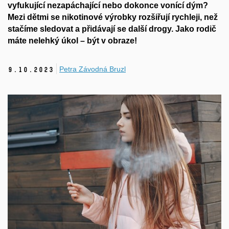
vyfukující nezapáchající nebo dokonce vonící dým?
Mezi dětmi se nikotinové výrobky rozšiřují rychleji, než
stačíme sledovat a přidávají se další drogy. Jako rodič
máte nelehký úkol – být v obraze!
Petra Závodná Bruzl
9.
10.
2023