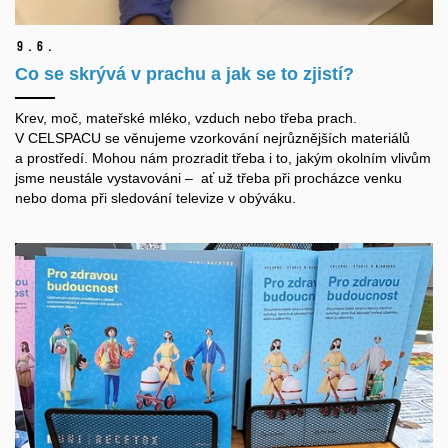
9.
6.
Co se skrývá v prachu a jak se to zjistí?
Krev, moč, mateřské mléko, vzduch nebo třeba prach.
V CELSPACU se věnujeme vzorkování nejrůznějších materiálů
a prostředí. Mohou nám prozradit třeba i to, jakým okolním vlivům
jsme neustále vystavováni – ať už třeba při procházce venku
nebo doma při sledování televize v obýváku.