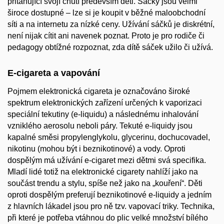
přitahující svojí chutí především děti. Sáčky jsou velmi
široce dostupné – lze si je koupit v běžné maloobchodní
síti a na internetu za nízké ceny. Užívání sáčků je diskrétní,
není nijak cítit ani navenek poznat. Proto je pro rodiče či
pedagogy obtížné rozpoznat, zda dítě sáček užilo či užívá.
E-cigareta a vapování
Pojmem elektronická cigareta je označováno široké
spektrum elektronických zařízení určených k vaporizaci
speciální tekutiny (e-liquidu) a následnému inhalování
vzniklého aerosolu neboli páry. Tekuté e-liquidy jsou
kapalné směsi propylenglykolu, glycerinu, dochucovadel,
nikotinu (mohou být i beznikotinové) a vody. Oproti
dospělým má užívání e-cigaret mezi dětmi svá specifika.
Mladí lidé totiž na elektronické cigarety nahlíží jako na
součást trendu a stylu, spíše než jako na „kouření“. Děti
oproti dospělým preferují beznikotinové e-liquidy a jedním
z hlavních lákadel jsou pro ně tzv. vapovací triky. Technika,
při které je potřeba vtáhnou do plic velké množství bílého