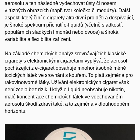
aerosolu a ten následně vydechovat ústy či nosem
v různých obrazcích (např. tvar kolečka či medúzy). Další
aspekt, který činí e-cigarety atraktivní pro děti a dospívající,
je široké spektrum příchutí e-liquidů (včetně sladkostí,
populárních sladkých limonád nebo ovoce) a široká
variabilita a flexibilita zařízení.
Na základě chemických analýz srovnávajících klasické
cigarety s elektronickými cigaretami vyplývá, že aerosol
pocházející z e-cigaret obsahuje mnohonásobně méně
toxických látek ve srovnání s kouřem. To platí zejména pro
rakovinotvorné látky. Užívání elektronických cigaret však
není zcela bez rizik. I když e-liquid neobsahuje nikotin,
malé koncentrace chemických látek ve vdechovaném
aerosolu škodí zdraví také, a to zejména v dlouhodobém
horizontu.