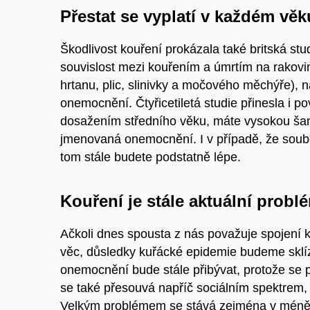
Přestat se vyplatí v každém věk
Škodlivost kouření prokázala také britská stud
souvislost mezi kouřením a úmrtím na rakovinu
hrtanu, plic, slinivky a močového měchýře), 
onemocnění. Čtyřicetiletá studie přinesla i p
dosažením středního věku, máte vysokou šan
jmenovaná onemocnění. I v případě, že souboj
tom stále budete podstatně lépe.
Kouření je stále aktuální probl
Ačkoli dnes spousta z nás považuje spojení k
věc, důsledky kuřácké epidemie budeme sklízet
onemocnění bude stále přibývat, protože se p
se také přesouvá napříč sociálním spektrem, 
Velkým problémem se stává zejména v méně 