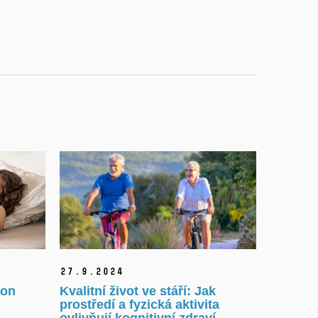
27.
9.
2024
ion
Kvalitní život ve stáří: Jak
prostředí a fyzická aktivita