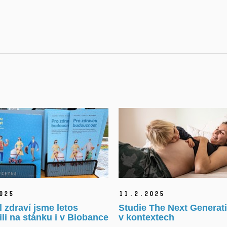
025
11.
2.
2025
l zdraví jsme letos
Studie The Next Generat
li na stánku i v Biobance
v kontextech