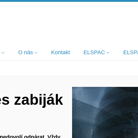
O nás
Kontakt
ELSPAC
ELSP
es zabiják
 nedovolí odpárat. Vždy