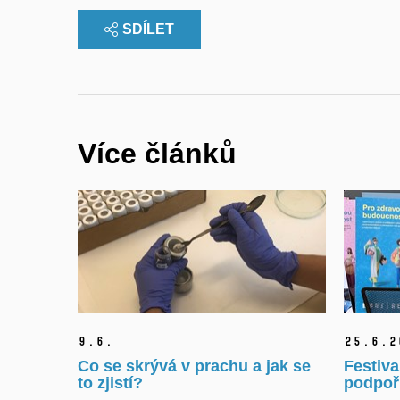
SDÍLET
Více článků
9.
6.
25.
6.
2
Co se skrývá v prachu a jak se
Festiva
to zjistí?
podpoři