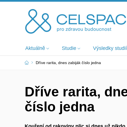
Aktuálně
Studie
Výsledky studií
Dříve rarita, dnes zabiják číslo jedna
Dříve rarita, dn
číslo jedna
Kouření od rakoviny plic si dnes už nikdo