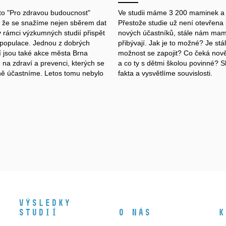
o "Pro zdravou budoucnost"
Ve studii máme 3 200 maminek a 
 že se snažíme nejen sběrem dat
Přestože studie už není otevřena 
v rámci výzkumných studií přispět
nových účastníků, stále nám mam
 populace. Jednou z dobrých
přibývají. Jak je to možné? Je stá
tí jsou také akce města Brna
možnost se zapojit? Co čeká nově
na zdraví a prevenci, kterých se
a co ty s dětmi školou povinné? 
vně účastníme. Letos tomu nebylo
fakta a vysvětlíme souvislosti.
Výsledky
studií
O nás
K