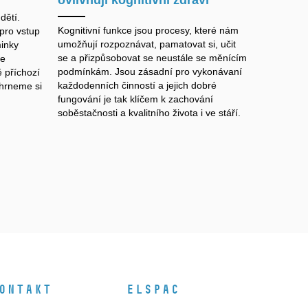
ovlivňují kognitivní zdraví
dětí.
Kognitivní funkce jsou procesy, které nám
pro vstup
umožňují rozpoznávat, pamatovat si, učit
inky
se a přizpůsobovat se neustále se měnícím
le
podmínkám. Jsou zásadní pro vykonávaní
 příchozí
každodenních činností a jejich dobré
Shrneme si
fungování je tak
klíčem k zachování
soběstačnosti a kvalitního života i ve stáří.
ontakt
ELSPAC