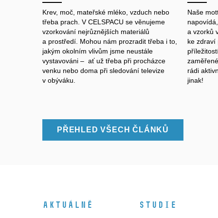
Krev, moč, mateřské mléko, vzduch nebo
Naše mott
třeba prach. V CELSPACU se věnujeme
napovídá,
vzorkování nejrůznějších materiálů
a vzorků 
a prostředí. Mohou nám prozradit třeba i to,
ke zdraví
jakým okolním vlivům jsme neustále
příležitos
vystavováni – ať už třeba při procházce
zaměřené 
venku nebo doma při sledování televize
rádi akti
v obýváku.
jinak!
PŘEHLED VŠECH ČLÁNKŮ
Aktuálně
Studie