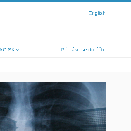
English
AC SK
Přihlásit se do účtu