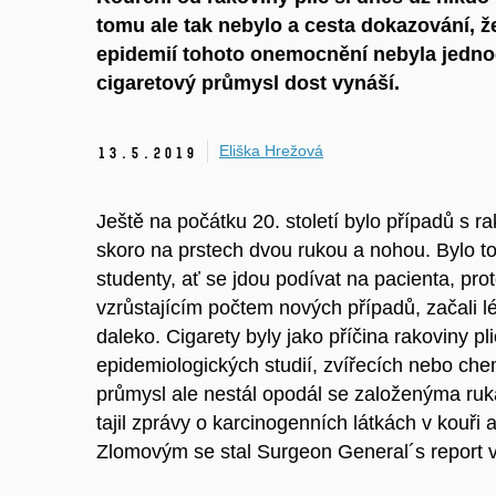
tomu ale tak nebylo a cesta dokazování, že
epidemií tohoto onemocnění nebyla jedno
cigaretový průmysl dost vynáší.
Eliška Hrežová
13.
5.
2019
Ještě na počátku 20. století bylo případů s ra
skoro na prstech dvou rukou a nohou. Bylo to 
studenty, ať se jdou podívat na pacienta, p
vzrůstajícím počtem nových případů, začali lék
daleko. Cigarety byly jako příčina rakoviny p
epidemiologických studií, zvířecích nebo ch
průmysl ale nestál opodál se založenýma ruk
tajil zprávy o karcinogenních látkách v kouři 
Zlomovým se stal Surgeon General´s report v 