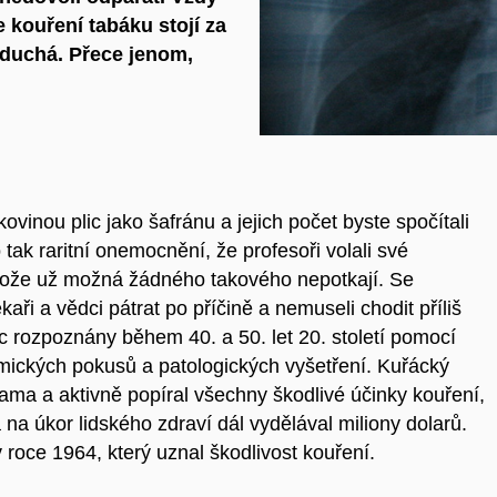
 kouření tabáku stojí za
duchá. Přece jenom,
kovinou plic jako šafránu a jejich počet byste spočítali
tak raritní onemocnění, že profesoři volali své
rotože už možná žádného takového nepotkají. Se
aři a vědci pátrat po příčině a nemuseli chodit příliš
lic rozpoznány během 40. a 50. let 20. století pomocí
emických pokusů a patologických vyšetření. Kuřácký
ama a aktivně popíral všechny škodlivé účinky kouření,
a na úkor lidského zdraví dál vydělával miliony dolarů.
roce 1964, který uznal škodlivost kouření.