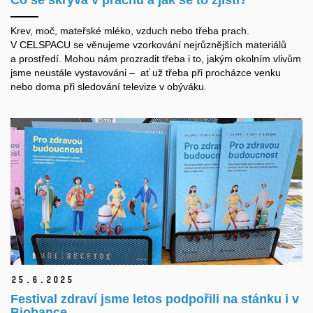
Co se skrývá v prachu a jak se to zjistí?
Krev, moč, mateřské mléko, vzduch nebo třeba prach.
V CELSPACU se věnujeme vzorkování nejrůznějších materiálů
a prostředí. Mohou nám prozradit třeba i to, jakým okolním vlivům
jsme neustále vystavováni – ať už třeba při procházce venku
nebo doma při sledování televize v obýváku.
25.
6.
2025
Festival zdraví jsme letos podpořili na stánku i v
Biobance