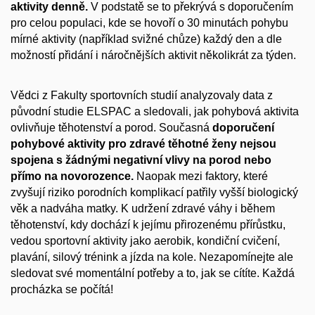
aktivity denně.
V podstatě se to překrývá s doporučením
pro celou populaci, kde se hovoří o 30 minutách pohybu
mírné aktivity (například svižné chůze) každý den a dle
možností přidání i náročnějších aktivit několikrát za týden.
Vědci z Fakulty sportovních studií analyzovaly data z
původní studie ELSPAC a sledovali, jak pohybová aktivita
ovlivňuje těhotenství a porod. Současná
doporučení
pohybové aktivity pro zdravé těhotné ženy nejsou
spojena s žádnými negativní vlivy na porod nebo
přímo na novorozence.
Naopak mezi faktory, které
zvyšují riziko porodních komplikací patřily vyšší biologický
věk a nadváha matky. K udržení zdravé váhy i během
těhotenství, kdy dochází k jejímu přirozenému přírůstku,
vedou sportovní aktivity jako aerobik, kondiční cvičení,
plavání, silový trénink a jízda na kole. Nezapomínejte ale
sledovat své momentální potřeby a to, jak se cítíte. Každá
procházka se počítá!