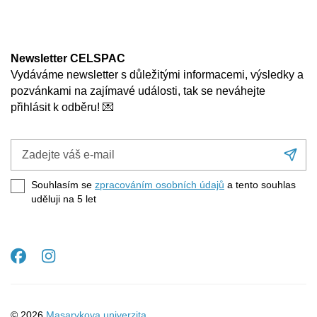
Newsletter CELSPAC
Vydáváme newsletter s důležitými informacemi, výsledky a
pozvánkami na zajímavé události, tak se neváhejte
přihlásit k odběru! 💌
Zadejte
Při
váš
se
e-
Souhlasím se
zpracováním osobních údajů
a tento souhlas
mail
uděluji na 5
let
Facebook
Instagram
© 2026
Masarykova univerzita