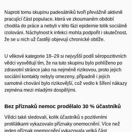
Naproti tomu skupinu padesátníků tvoří převážně aktivně
pracující část populace, která ve zkoumaném období
chodila do práce a nebyli v této fázi epidemie tolik sociálně
izolováni. Náchylnost k infekci mohla podpořit i skutečnost,
že se u nich už častěji objevují chronické obtíže.
U věkové kategorie 18–29 si nejvyšší podíl séropozitivních
vědci vysvětlují tím, že na tuto skupinu bylo pohlíženo po
zdravotní stránce jako na nejméně rizikovou, proto jejich
sociální kontakty nebyly omezeny, případně i jejich
samotné chování bylo rizikovější, což vedlo k šíření nákazy
zejména mezi mladými dospělými.
Bez příznaků nemoc prodělalo 30 % účastníků
Vědci také sledovali, kolik účastníků s pozitivními
protilátkami vykazovalo příznaky onemocnění. Více než
jeden příznak onemocnění vykazovala velká část