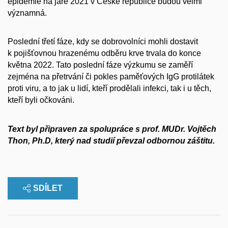
epidemie na jaře 2021 v České republice budou velmi
významná.
Poslední třetí fáze, kdy se dobrovolníci mohli dostavit
k pojišťovnou hrazenému odběru krve trvala do konce
května 2022. Tato poslední fáze výzkumu se zaměří
zejména na přetrvání či pokles paměťových IgG protilátek
proti viru, a to jak u lidí, kteří prodělali infekci, tak i u těch,
kteří byli očkováni.
Text byl připraven za spolupráce s prof. MUDr. Vojtěch
Thon, Ph.D, který nad studií převzal odbornou záštitu.
SDÍLET