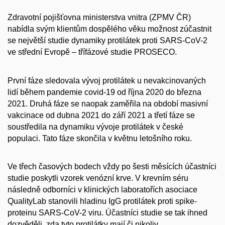
Zdravotní pojišťovna ministerstva vnitra (ZPMV ČR)
nabídla svým klientům dospělého věku možnost zúčastnit
se největší studie dynamiky protilátek proti SARS-CoV-2
ve střední Evropě – třífázové studie PROSECO.
První fáze sledovala vývoj protilátek u nevakcinovaných
lidí během pandemie covid-19 od října 2020 do března
2021. Druhá fáze se naopak zaměřila na období masivní
vakcinace od dubna 2021 do září 2021 a třetí fáze se
soustředila na dynamiku vývoje protilátek v české
populaci. Tato fáze skončila v květnu letošního roku.
Ve třech časových bodech vždy po šesti měsících účastníci
studie poskytli vzorek venózní krve. V krevním séru
následně odborníci v klinických laboratořích asociace
QualityLab stanovili hladinu IgG protilátek proti spike-
proteinu SARS-CoV-2 viru. Účastníci studie se tak ihned
dozvěděli, zda tyto protilátky mají či nikoliv.