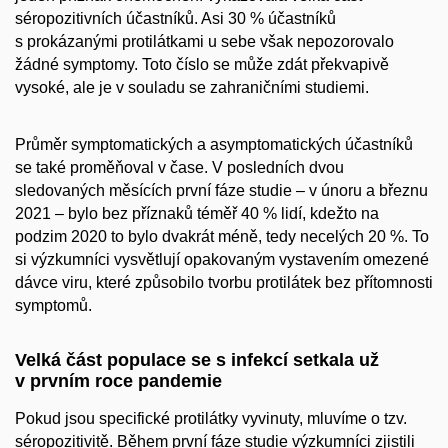
séropozitivních účastníků. Asi 30 % účastníků
s prokázanými protilátkami u sebe však nepozorovalo
žádné symptomy. Toto číslo se může zdát překvapivě
vysoké, ale je v souladu se zahraničními studiemi.
Průměr symptomatických a asymptomatických účastníků
se také proměňoval v čase. V posledních dvou
sledovaných měsících první fáze studie – v únoru a březnu
2021 – bylo bez příznaků téměř 40 % lidí, kdežto na
podzim 2020 to bylo dvakrát méně, tedy necelých 20 %. To
si výzkumníci vysvětlují opakovaným vystavením omezené
dávce viru, které způsobilo tvorbu protilátek bez přítomnosti
symptomů.
Velká část populace se s infekcí setkala už
v prvním roce pandemie
Pokud jsou specifické protilátky vyvinuty, mluvíme o tzv.
séropozitivitě. Během první fáze studie výzkumníci zjistili