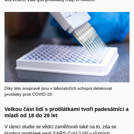
Díky této soupravě jsou v laboratořích schopni detekovat
protilátky proti COVID-19.
Velkou část lidí s protilátkami tvoří padesátníci a
mladí od 18 do 29 let
V rámci studie se vědci zaměřovali také na to, zda se
hladina protilátek proti SARS-CoV-2 liší v různých