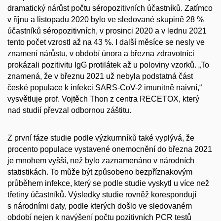
dramatický nárůst počtu séropozitivních účastníků. Zatímco
v říjnu a listopadu 2020 bylo ve sledované skupině 28 %
účastníků séropozitivních, v prosinci 2020 a v lednu 2021
tento počet vzrostl až na 43 %. I další měsíce se nesly ve
znamení nárůstu, v období února a března zdravotníci
prokázali pozitivitu IgG protilátek až u poloviny vzorků. „To
znamená, že v březnu 2021 už nebyla podstatná část
české populace k infekci SARS-CoV-2 imunitně naivní,“
vysvětluje prof. Vojtěch Thon z centra RECETOX, který
nad studií převzal odbornou záštitu.
Z první fáze studie podle výzkumníků také vyplývá, že
procento populace vystavené onemocnění do března 2021
je mnohem vyšší, než bylo zaznamenáno v národních
statistikách. To může být způsobeno bezpříznakovým
průběhem infekce, který se podle studie vyskytl u více než
třetiny účastníků. Výsledky studie rovněž korespondují
s národními daty, podle kterých došlo ve sledovaném
období nejen k navýšení počtu pozitivních PCR testů