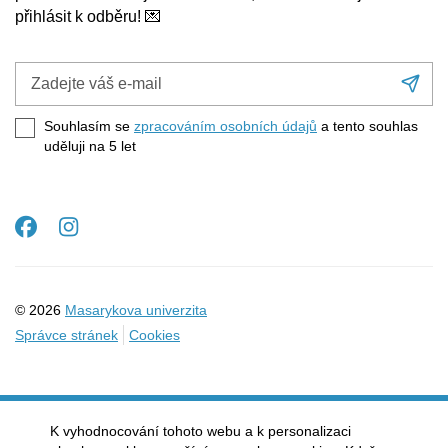
přihlásit k odběru! 💌
Zadejte
Při
váš
se
e-
Souhlasím se
zpracováním osobních údajů
a tento souhlas
mail
uděluji na 5
let
Facebook
Instagram
© 2026
Masarykova univerzita
Správce stránek
Cookies
K vyhodnocování tohoto webu a k personalizaci