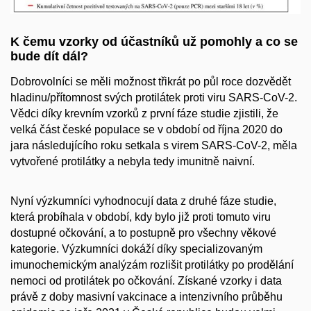
K čemu vzorky od účastníků už pomohly a co se
bude dít dál?
Dobrovolníci se měli možnost třikrát po půl roce dozvědět
hladinu/přítomnost svých protilátek proti viru SARS-CoV-2.
Vědci díky krevním vzorků z první fáze studie zjistili, že
velká část české populace se v období od října 2020 do
jara následujícího roku setkala s virem SARS-CoV-2, měla
vytvořené protilátky a nebyla tedy imunitně naivní.
Nyní výzkumníci vyhodnocují data z druhé fáze studie,
která probíhala v období, kdy bylo již proti tomuto viru
dostupné očkování, a to postupně pro všechny věkové
kategorie. Výzkumníci dokáží díky specializovaným
imunochemickým analýzám rozlišit protilátky po prodělání
nemoci od protilátek po očkování. Získané vzorky i data
právě z doby masivní vakcinace a intenzivního průběhu