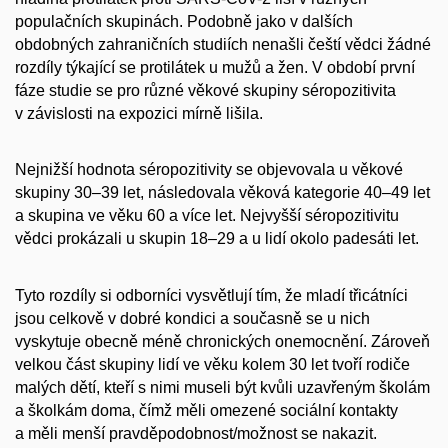
populačních skupinách. Podobně jako v dalších
obdobných zahraničních studiích nenašli čeští vědci žádné
rozdíly týkající se protilátek u mužů a žen. V období první
fáze studie se pro různé věkové skupiny séropozitivita
v závislosti na expozici mírně lišila.
Nejnižší hodnota séropozitivity se objevovala u věkové
skupiny 30–39 let, následovala věková kategorie 40–49 let
a skupina ve věku 60 a více let. Nejvyšší séropozitivitu
vědci prokázali u skupin 18–29 a u lidí okolo padesáti let.
Tyto rozdíly si odborníci vysvětlují tím, že mladí třicátníci
jsou celkově v dobré kondici a současně se u nich
vyskytuje obecně méně chronických onemocnění. Zároveň
velkou část skupiny lidí ve věku kolem 30 let tvoří rodiče
malých dětí, kteří s nimi museli být kvůli uzavřeným školám
a školkám doma, čímž měli omezené sociální kontakty
a měli menší pravděpodobnost/možnost se nakazit.