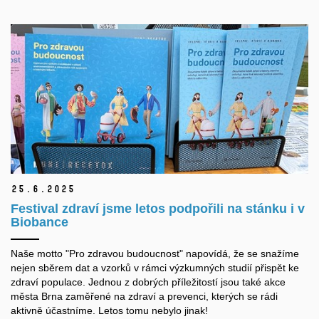
25.
6.
2025
Festival zdraví jsme letos podpořili na stánku i v
Biobance
Naše motto "Pro zdravou budoucnost" napovídá, že se snažíme
nejen sběrem dat a vzorků v rámci výzkumných studií přispět ke
zdraví populace. Jednou z dobrých příležitostí jsou také akce
města Brna zaměřené na zdraví a prevenci, kterých se rádi
aktivně účastníme. Letos tomu nebylo jinak!