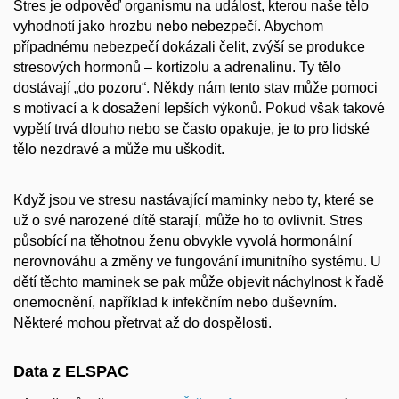
Stres je odpověď organismu na událost, kterou naše tělo
vyhodnotí jako hrozbu nebo nebezpečí. Abychom
případnému nebezpečí dokázali čelit, zvýší se produkce
stresových hormonů – kortizolu a adrenalinu. Ty tělo
dostávají „do pozoru“. Někdy nám tento stav může pomoci
s motivací a k dosažení lepších výkonů. Pokud však takové
vypětí trvá dlouho nebo se často opakuje, je to pro lidské
tělo nezdravé a může mu uškodit.
Když jsou ve stresu nastávající maminky nebo ty, které se
už o své narozené dítě starají, může ho to ovlivnit. Stres
působící na těhotnou ženu obvykle vyvolá hormonální
nerovnováhu a změny ve fungování imunitního systému. U
dětí těchto maminek se pak může objevit náchylnost k řadě
onemocnění, například k infekčním nebo duševním.
Některé mohou přetrvat až do dospělosti.
Data z ELSPAC