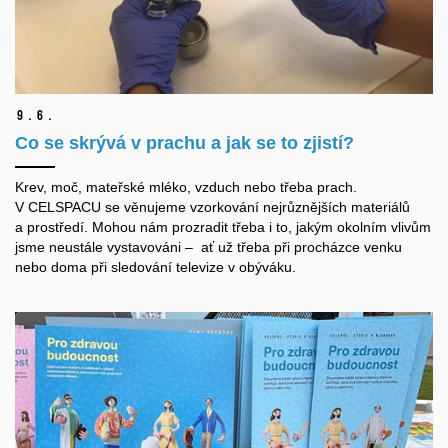
9.
6.
Co se skrývá v prachu a jak se to zjistí?
Krev, moč, mateřské mléko, vzduch nebo třeba prach.
V CELSPACU se věnujeme vzorkování nejrůznějších materiálů
a prostředí. Mohou nám prozradit třeba i to, jakým okolním vlivům
jsme neustále vystavováni – ať už třeba při procházce venku
nebo doma při sledování televize v obýváku.