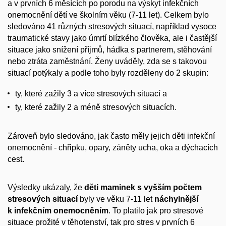
a v prvních 6 měsících po porodu na výskyt infekčních
onemocnění dětí ve školním věku (7-11 let). Celkem bylo
sledováno 41 různých stresových situací, například vysoce
traumatické stavy jako úmrtí blízkého člověka, ale i častější
situace jako snížení příjmů, hádka s partnerem, stěhování
nebo ztráta zaměstnání. Ženy uváděly, zda se s takovou
situací potýkaly a podle toho byly rozděleny do 2 skupin:
ty, které zažily 3 a více stresových situací a
ty, které zažily 2 a méně stresových situacích.
Zároveň bylo sledováno, jak často měly jejich děti infekční
onemocnění - chřipku, opary, záněty ucha, oka a dýchacích
cest.
Výsledky ukázaly, že
děti maminek s vyšším počtem
stresových situací
byly ve věku 7-11 let
náchylnější
k infekčním onemocněním
. To platilo jak pro stresové
situace prožité v těhotenství, tak pro stres v prvních 6