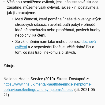
Většinou nemůžeme ovlivnit, jestli nás stresová situace
zasáhne, můžeme však ovlivnit, jak se k ní postavíme a
jak ji zpracujeme.
Mezi činnosti, které pomáhají naše tělo ve vypjatých
stresových situacích uvolnit, patří pobyt v přírodě,
ideálně procházka nebo proběhnutí, poslech hudby
nebo chvilka čtení.
Se zklidněním nám také mohou pomoci
dechová
cvičení
a v neposlední řadě je určitě dobré říct o
tom, co nás trápí, někomu z blízkých.
Zdroje:
National Health Service (2019). Stress. Dostupné z:
https://www.nhs.uk/mental-health/feelings-symptoms-
behaviours/feelings-and-symptoms/stress/
(cit. 2021-05-
21).