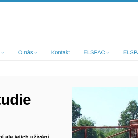
O nás
Kontakt
ELSPAC
ELSP
tudie
 ale jejich užívání