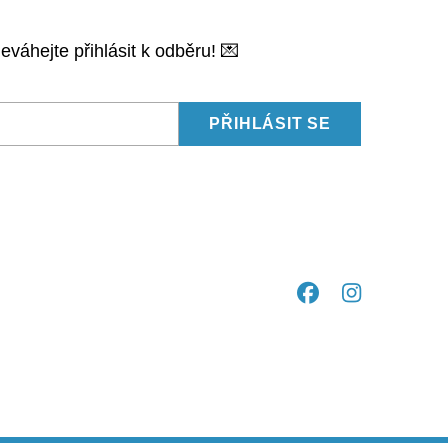
váhejte přihlásit k odběru! 💌
PŘIHLÁSIT SE
Facebook
Insta