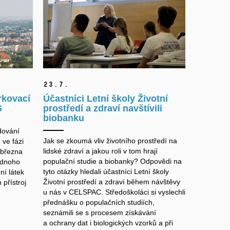
23.
7.
rkovací
Účastníci Letní školy Životní
S
prostředí a zdraví navštívili
biobanku
dování
Jak se zkoumá vliv životního prostředí na
 ve fázi
lidské zdraví a jakou roli v tom hrají
 března
populační studie a biobanky? Odpovědi na
ednoho
tyto otázky hledali účastníci Letní školy
ní látek
Životní prostředí a zdraví během návštěvy
 přístroj
u nás v CELSPAC. Středoškoláci si vyslechli
přednášku o populačních studiích,
seznámili se s procesem získávání
a ochrany dat i biologických vzorků a při