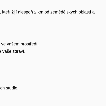
, kteří žijí alespoň 2 km od zemědělských oblastí a
i ve vašem prostředí,
a vaše zdraví,
ch studie.