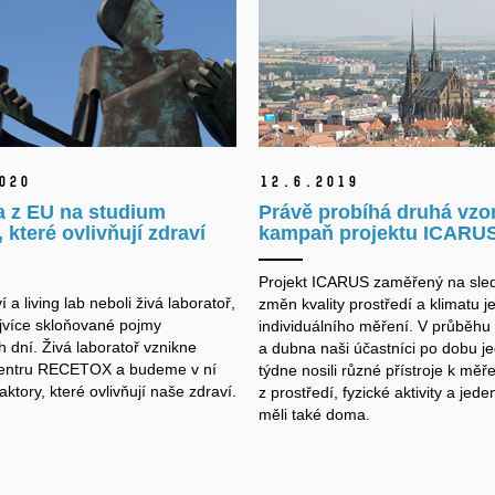
020
12.
6.
2019
a z EU na studium
Právě probíhá druhá vzo
, které ovlivňují zdraví
kampaň projektu ICARU
Projekt ICARUS zaměřený na sle
í a living lab neboli živá laboratoř,
změn kvality prostředí a klimatu je
ejvíce skloňované pojmy
individuálního měření. V průběhu
 dní. Živá laboratoř vznikne
a dubna naši účastníci po dobu j
Centru RECETOX a budeme v ní
týdne nosili různé přístroje k měře
ktory, které ovlivňují naše zdraví.
z prostředí, fyzické aktivity a jeden
měli také doma.