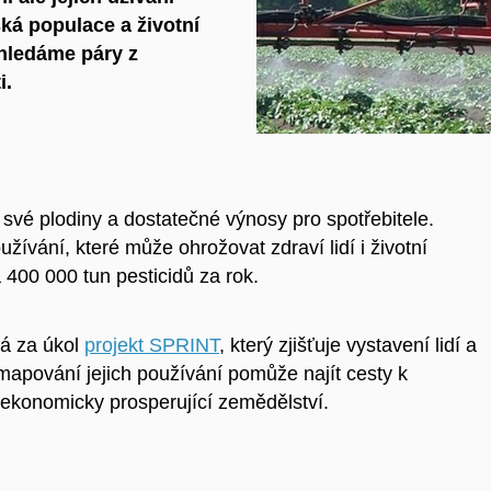
ká populace a životní
 hledáme páry z
i.
i své plodiny a dostatečné výnosy pro spotřebitele.
ívání, které může ohrožovat zdraví lidí i životní
 400 000 tun pesticidů za rok.
má za úkol
projekt SPRINT
, který zjišťuje vystavení lidí a
mapování jejich používání
pomůže najít
cesty k
 ekonomicky prosperující zemědělství.