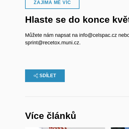
ZAJÍMÁ MĚ VÍC
Hlaste se do konce kvě
Můžete nám napsat na info@celspac.cz nebo
sprint@recetox.muni.cz.
SDÍLET
Více článků