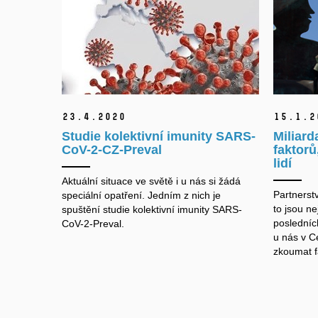
23.
4.
2020
15.
1.
2
Studie kolektivní imunity SARS-
Miliard
CoV-2-CZ-Preval
faktorů
lidí
Aktuální situace ve světě i u nás si žádá
Partnerstv
speciální opatření. Jedním z nich je
to jsou n
spuštění studie kolektivní imunity SARS-
posledních
CoV-2-Preval.
u nás v 
zkoumat fa