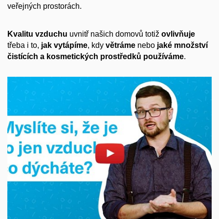
veřejných prostorách.
Kvalitu vzduchu
uvnitř našich domovů totiž
ovlivňuje
třeba i to,
jak
vytápíme
, kdy
větráme
nebo
jaké množství
čistících a kosmetických prostředků používáme
.
Povolit cookies a přehrát
Otevřít na youtube.com