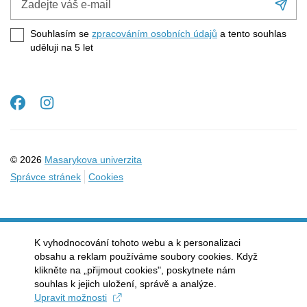
Při
váš
se
e-
Souhlasím se
zpracováním osobních údajů
a tento souhlas
mail
uděluji na 5
let
Facebook
Instagram
© 2026
Masarykova univerzita
Správce stránek
Cookies
K vyhodnocování tohoto webu a k personalizaci
obsahu a reklam používáme soubory cookies. Když
klikněte na „přijmout cookies", poskytnete nám
souhlas k jejich uložení, správě a analýze.
Upravit možnosti