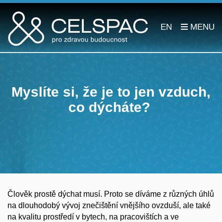
EN
Myslíte si, že je to jen vzduch,
co dýcháte?
Člověk prostě dýchat musí. Proto se díváme z různých úhlů
na dlouhodobý vývoj znečištění vnějšího ovzduší, ale také
na kvalitu prostředí v bytech, na pracovištích a ve