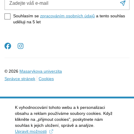
Při
váš
se
e-
Souhlasím se
zpracováním osobních údajů
a tento souhlas
mail
uděluji na 5
let
Facebook
Instagram
© 2026
Masarykova univerzita
Správce stránek
Cookies
K vyhodnocování tohoto webu a k personalizaci
obsahu a reklam používáme soubory cookies. Když
klikněte na „přijmout cookies", poskytnete nám
souhlas k jejich uložení, správě a analýze.
Upravit možnosti