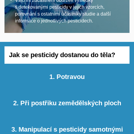
Všichni zúčastnění obdrželi výsledky
s detekovanými pesticidy v jejich vzorcích,
porovnání s ostatními účastníky studie a další
informace o jednotlivých pesticidech.
Jak se pesticidy dostanou do těla?
1. Potravou
2. Při postřiku zemědělských ploch
3. Manipulací s pesticidy samotnými