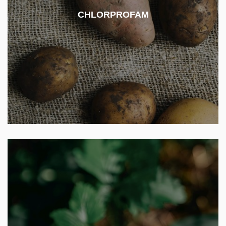
brambor. Poprvé byl uveden na trh v 60. letech 20.
CHLORPROFAM
století. Pesticid byl v ČR používán v přípravku
Neo-Stop a jeho použití není povoleno od roku
2020.
Řadí se mezi hojně používané organofosfátové