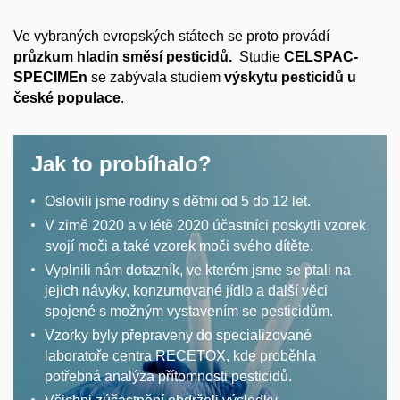
Ve vybraných evropských státech se proto provádí
průzkum hladin směsí pesticidů.
Studie
CELSPAC-
SPECIMEn
se zabývala studiem
výskytu pesticidů u
české populace
.
Jak to probíhalo?
Oslovili jsme rodiny s dětmi od 5 do 12 let.
V zimě 2020 a v létě 2020 účastníci poskytli vzorek
svojí moči a také vzorek moči svého dítěte.
Vyplnili nám dotazník, ve kterém jsme se ptali na
jejich návyky, konzumované jídlo a další věci
spojené s možným vystavením se pesticidům.
Vzorky byly přepraveny do specializované
laboratoře centra RECETOX, kde proběhla
potřebná analýza přítomnosti pesticidů.