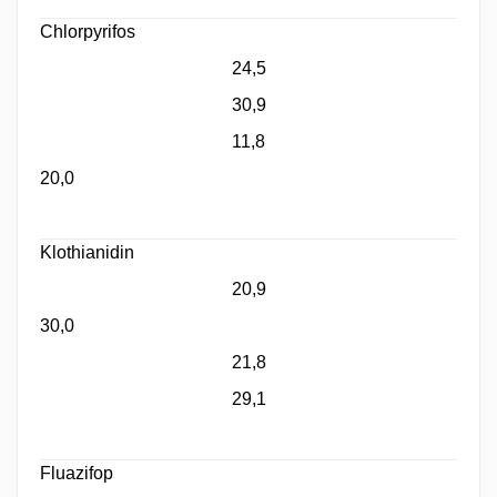
Chlorpyrifos
24,5
30,9
11,8
20,0
Klothianidin
20,9
30,0
21,8
29,1
Fluazifop