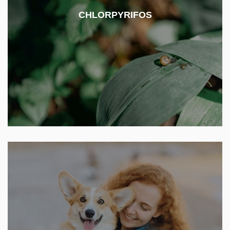
insekticidy. V ČR jsme se mohli s tímto pesticidem
setkat např. v přípravku Nurelle, Dursban Delta
CHLORPYRIFOS
nebo Pyrifos a od roku 2020 nebylo dále povoleno
jeho použití. Spotřeba na zemědělské půdě v ČR
ještě v roce 2020 byla ~ 73 400 kg.