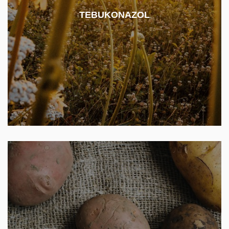
ochraně řepky a obilovin. V ČR se můžeme s tímto
pesticidem setkat např. v přípravku Agrozol, Gizmo
TEBUKONAZOL
nebo Conrod. Ze všech stanovovaných pesticidů v
této studii, má tebukonazol nejvyšší spotřebu na
zemědělské půdě v ČR v roce 2020 ~ 159 800 kg.
Herbicid a regulátor růstu používaný např. u