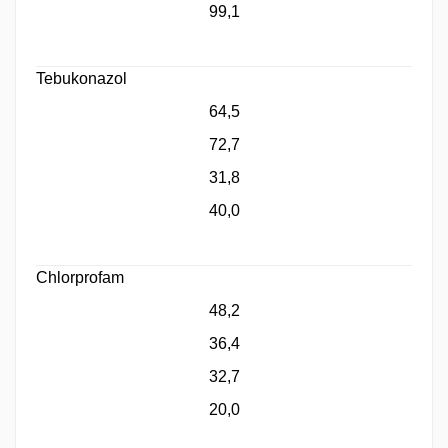
99,1
Tebukonazol
64,5
72,7
31,8
40,0
Chlorprofam
48,2
36,4
32,7
20,0