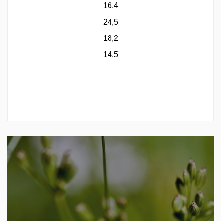
16,4
24,5
18,2
14,5
Neonikotinoidový insekticid používaný pro hubení
hmyzu v zemědělství i v běžných domácnostech. Je
používán např. při ochraně řepky, slunečnic, máku,
třešní nebo švestek. Může být obsažen i v některých