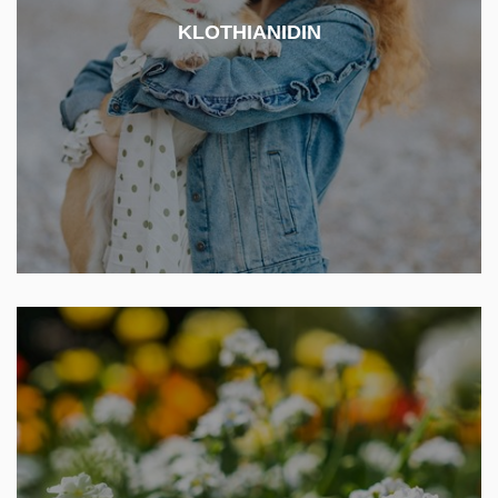
Řadí se mezi insekticidy používané v zemědělství,
ale je možné ho aplikovat také jako přípravek proti
KLOTHIANIDIN
blechám u koček a psů. Pesticid se v ČR
nepoužívá od roku 2020.
Herbicid používaný k hubení trav. V ČR se