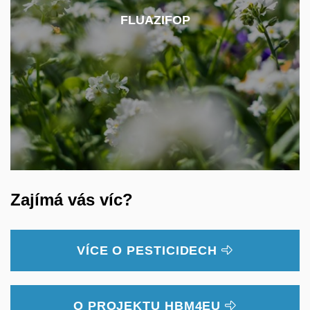
můžeme s tímto pesticidem setkat např. v
FLUAZIFOP
přípravku Frequent, Privium Forte nebo Fusilade
Max. Jeho spotřeba na zemědělské půdě v ČR v
roce 2020 byla ~ 1 200 kg.
Zajímá vás víc?
VÍCE O PESTICIDECH
O PROJEKTU HBM4EU