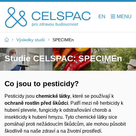
EN
Výsledky studií
SPECIMEn
Studie CELSPAC: SPECIMEn
Co jsou to pesticidy?
Pesticidy jsou
chemické látky
, které se používají k
ochraně rostlin před škůdci
. Patří mezi ně herbicidy k
hubení plevele, fungicidy k odstraňování chorob a
insekticidy k hubení hmyzu. Tyto chemické látky sice
pomáhají proti nežádoucím škůdcům, ale mohou působit
škodlivě na naše zdraví a na životní prostředí.