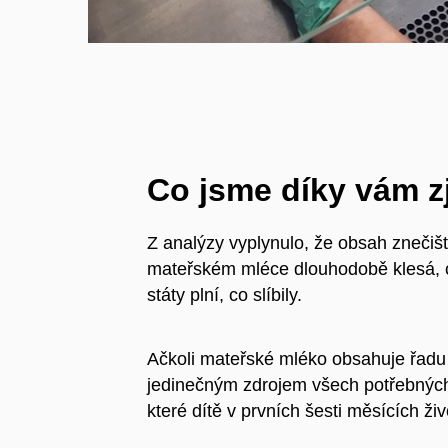
Co jsme díky vám zji
Z analýzy vyplynulo, že obsah znečišť
mateřském mléce dlouhodobě klesá, 
státy plní, co slíbily.
Ačkoli mateřské mléko obsahuje řadu l
jedinečným zdrojem všech potřebných 
které dítě v prvních šesti měsících ži