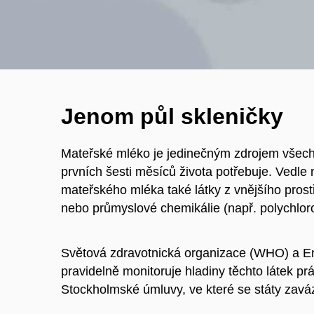
Jenom půl skleničky
Mateřské mléko je jedinečným zdrojem všech p
prvních šesti měsíců života potřebuje. Vedle 
mateřského mléka také látky z vnějšího prostř
nebo průmyslové chemikálie (např. polychloro
Světová zdravotnická organizace (WHO) a 
pravidelně monitoruje hladiny těchto látek p
Stockholmské úmluvy, ve které se státy zaváza