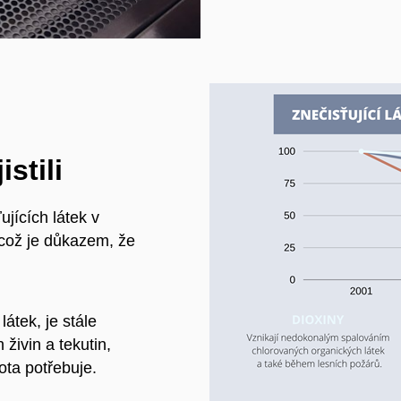
stili
ujících látek v
což je důkazem, že
átek, je stále
živin a tekutin,
vota potřebuje.