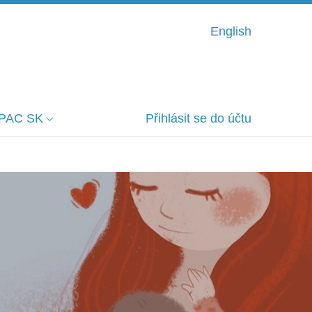
English
PAC SK
Přihlásit se do účtu