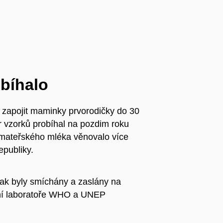
obíhalo
 zapojit maminky prvorodičky do 30
r vzorků probíhal na pozdim roku
 mateřského mléka věnovalo více
epubliky.
pak byly smíchány a zaslány na
lní laboratoře WHO a UNEP