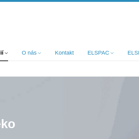
ií
O nás
Kontakt
ELSPAC
ELS
éko