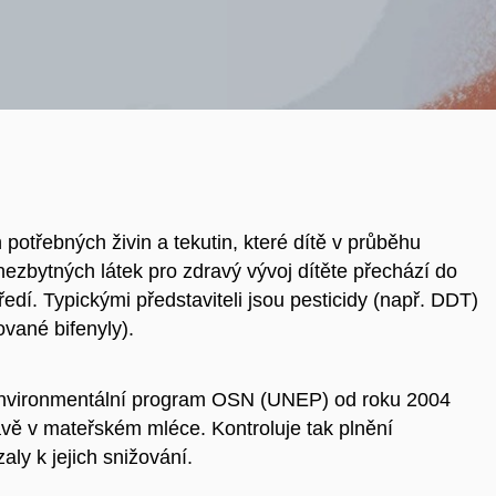
otřebných živin a tekutin, které dítě v průběhu
nezbytných látek pro zdravý vývoj dítěte přechází do
edí. Typickými představiteli jsou pesticidy (např. DDT)
vané bifenyly).
Environmentální program OSN (UNEP) od roku 2004
rávě v mateřském mléce. Kontroluje tak plnění
ly k jejich snižování.