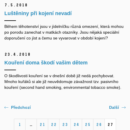
7.
5.
2018
Luštěniny při kojení nevadí
Během těhotenství jsou v jídelníčku různá omezení, která mohou
po porodu zanechat v matkách otazníky. Jsou nějaká speciální
doporučení co jíst a čemu se vyvarovat v období kojení?
23.
4.
2018
Kouření doma škodí vašim dětem
O škodlivosti kouření se v dnešní době již nedá pochybovat.
Mnoho kuřáků si ale již neuvědomuje závažnost tzv. pasivního
kouření (second hand smoking, environmental tobacco smoke).
Předchozí
Další
1
…
21
22
23
24
25
26
27