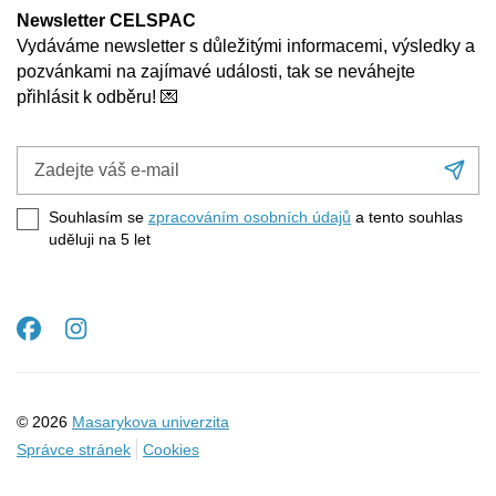
Newsletter CELSPAC
Vydáváme newsletter s důležitými informacemi, výsledky a
pozvánkami na zajímavé události, tak se neváhejte
přihlásit k odběru! 💌
Zadejte
Při
váš
se
e-
Souhlasím se
zpracováním osobních údajů
a tento souhlas
mail
uděluji na 5
let
Facebook
Instagram
© 2026
Masarykova univerzita
Správce stránek
Cookies