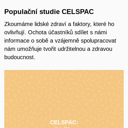
Populační studie CELSPAC
Zkoumáme lidské zdraví a faktory, které ho
ovlivňují. Ochota účastníků sdílet s námi
informace o sobě a vzájemně spolupracovat
nám umožňuje tvořit udržitelnou a zdravou
budoucnost.
CELSPAC:
Studie pro rodiče původních účastníků studie ELSPAC a
jejich partnery/partnerky