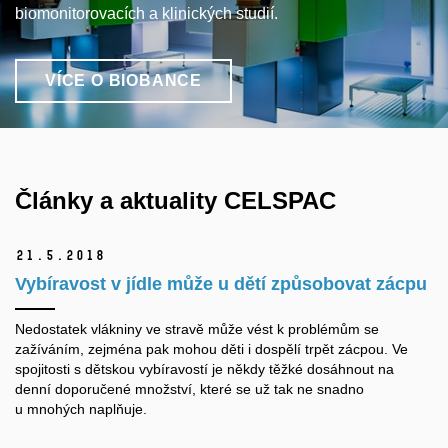
biomonitorovacích a klinických studií.
VÍCE O BIOBANCE
Články a aktuality CELSPAC
21.
5.
2018
Vybíravost v jídle může u dětí způsobovat zácpu
Nedostatek vlákniny ve stravě může vést k problémům se
zažíváním, zejména pak mohou děti i dospělí trpět zácpou. Ve
spojitosti s dětskou vybíravostí je někdy těžké dosáhnout na
denní doporučené množství, které se už tak ne snadno
u mnohých naplňuje.