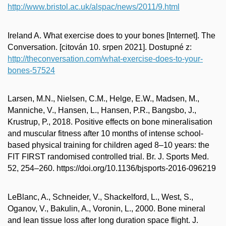
http://www.bristol.ac.uk/alspac/news/2011/9.html
Ireland A. What exercise does to your bones [Internet]. The
Conversation. [citován 10. srpen 2021]. Dostupné z:
http://theconversation.com/what-exercise-does-to-your-
bones-57524
Larsen, M.N., Nielsen, C.M., Helge, E.W., Madsen, M.,
Manniche, V., Hansen, L., Hansen, P.R., Bangsbo, J.,
Krustrup, P., 2018. Positive effects on bone mineralisation
and muscular fitness after 10 months of intense school-
based physical training for children aged 8–10 years: the
FIT FIRST randomised controlled trial. Br. J. Sports Med.
52, 254–260. https://doi.org/10.1136/bjsports-2016-096219
LeBlanc, A., Schneider, V., Shackelford, L., West, S.,
Oganov, V., Bakulin, A., Voronin, L., 2000. Bone mineral
and lean tissue loss after long duration space flight. J.