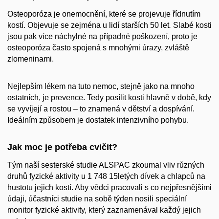
Osteoporóza je onemocnění, které se projevuje řídnutím
kostí. Objevuje se zejména u lidí starších 50 let
.
Slabé kosti
jsou pak více náchylné na případné poškození, proto je
osteoporóza často spojená s mnohými úrazy, zvláště
zlomeninami.
Nejlepším lékem na tuto nemoc, stejně jako na mnoho
ostatních, je prevence. Tedy posílit kosti hlavně v době, kdy
se vyvíjejí a rostou – to znamená v dětství a dospívání.
Ideálním způsobem je dostatek intenzivního pohybu.
Jak moc je potřeba cvičit?
Tým naší sesterské studie ALSPAC zkoumal vliv různých
druhů fyzické aktivity u 1 748 15letých dívek a chlapců na
hustotu jejich kostí. Aby vědci pracovali s co nejpřesnějšími
údaji, účastníci studie na sobě týden nosili speciální
monitor fyzické aktivity, který zaznamenával každý jejich