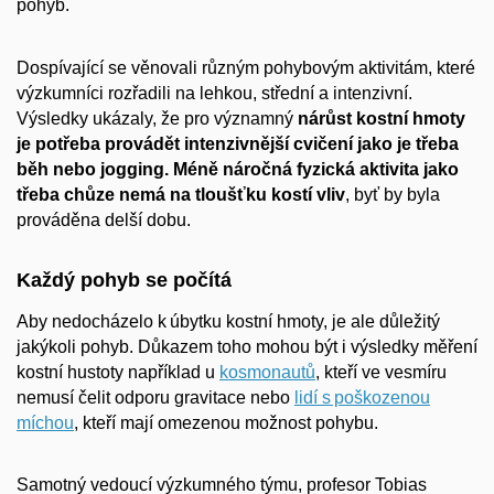
pohyb.
Dospívající se věnovali různým pohybovým aktivitám, které
výzkumníci rozřadili na lehkou, střední a intenzivní.
Výsledky ukázaly, že
pro významný
nárůst kostní hmoty
je potřeba provádět intenzivnější cvičení
jako je třeba
běh nebo jogging. Méně náročná fyzická aktivita jako
třeba chůze nemá na tloušťku kostí vliv
, byť by byla
prováděna delší dobu.
Každý pohyb se počítá
Aby nedocházelo k úbytku kostní hmoty, je ale důležitý
jakýkoli pohyb. Důkazem toho mohou být i výsledky měření
kostní hustoty například u
kosmonautů
, kteří ve vesmíru
nemusí čelit odporu gravitace
nebo
lidí s poškozenou
míchou
, kteří mají omezenou možnost pohybu.
Samotný vedoucí výzkumného týmu, profesor Tobias