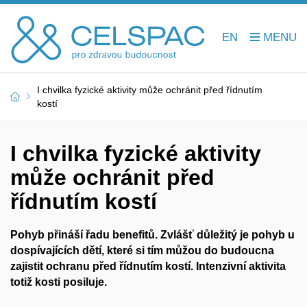
EN
I chvilka fyzické aktivity může ochránit před řídnutím
kostí
I chvilka fyzické aktivity
může ochránit před
řídnutím kostí
Pohyb přináší řadu benefitů. Zvlášť důležitý je pohyb u
dospívajících dětí, které si tím můžou do budoucna
zajistit ochranu před řídnutím kostí. Intenzivní aktivita
totiž kosti posiluje.