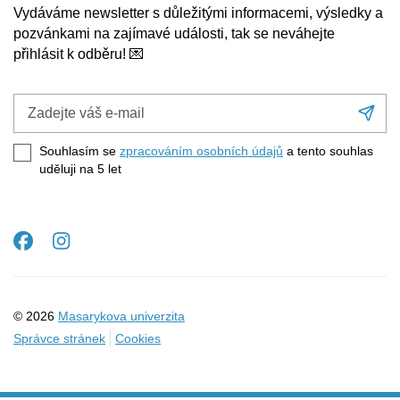
Vydáváme newsletter s důležitými informacemi, výsledky a
pozvánkami na zajímavé události, tak se neváhejte
přihlásit k odběru! 💌
Zadejte
Při
váš
se
e-
Souhlasím se
zpracováním osobních údajů
a tento souhlas
mail
uděluji na 5
let
Facebook
Instagram
© 2026
Masarykova univerzita
Správce stránek
Cookies