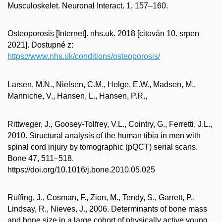
Musculoskelet. Neuronal Interact. 1, 157–160.
Osteoporosis [Internet]. nhs.uk. 2018 [citován 10. srpen
2021]. Dostupné z:
https://www.nhs.uk/conditions/osteoporosis/
Larsen, M.N., Nielsen, C.M., Helge, E.W., Madsen, M.,
Manniche, V., Hansen, L., Hansen, P.R.,
Rittweger, J., Goosey-Tolfrey, V.L., Cointry, G., Ferretti, J.L.,
2010. Structural analysis of the human tibia in men with
spinal cord injury by tomographic (pQCT) serial scans.
Bone 47, 511–518.
https://doi.org/10.1016/j.bone.2010.05.025
Ruffing, J., Cosman, F., Zion, M., Tendy, S., Garrett, P.,
Lindsay, R., Nieves, J., 2006. Determinants of bone mass
and bone size in a large cohort of physically active young