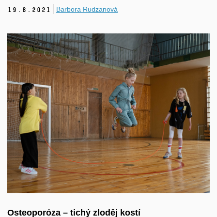
Barbora Rudzanová
19.
8.
2021
Osteoporóza – tichý zloděj kostí