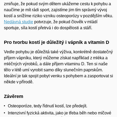
zmiňuje, že pokud svým dětem ukážeme cestu k pohybu a
naučíme je mít rádi sport, zajistíme jim tím správný vývoj
kostí a snížíme riziko vzniku osteoporózy v pozdějším věku.
Nedávná studie
potvrzuje, že pokud člověk v mládí
sportuje, síla kostí přetrvá i do dospělosti a stáří.
Pro tvorbu kostí je důležitý i vápník a vitamin D
Vedle pohybu je důležitá také výživa, konkrétně dostatečný
příjem vápníku, který můžeme získat například z mléka a
mléčných výrobků, a dále příjem vitaminu D. Ten si naše
tělo v létě umí vyrobit samo díky slunečním paprskům.
Ideální je tak spojit pobyt venku s pohybem a zasportovat si
někde v přírodě.
Závěrem
Osteoporóze, tedy řídnutí kostí, lze předejít.
Intenzivní fyzická aktivita, jako je třeba běh nebo míčové