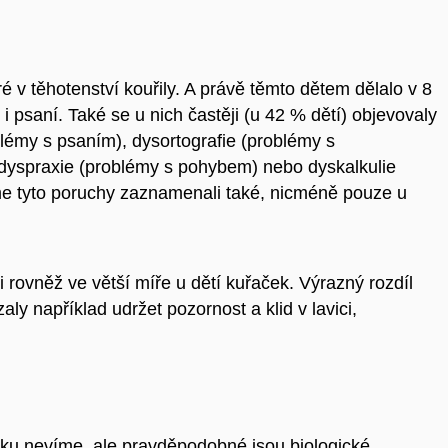
 v těhotenství kouřily. A
právě těmto dětem dělalo v 8
e i psaní. Také se u nich častěji (u 42 % dětí) objevovaly
blémy s psaním), dysortografie (problémy s
 dyspraxie (problémy s pohybem) nebo dyskalkulie
me tyto poruchy zaznamenali také, nicméně pouze u
rovněž ve větší míře u dětí kuřaček. Výrazný rozdíl
aly například udržet pozornost a klid v lavici,
ozku nevíme, ale pravděpodobné jsou biologické