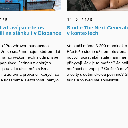
025
11.
2.
2025
l zdraví jsme letos
Studie The Next Generat
li na stánku i v Biobance
v kontextech
o "Pro zdravou budoucnost"
Ve studii máme 3 200 maminek a 
 že se snažíme nejen sběrem dat
Přestože studie už není otevřena 
v rámci výzkumných studií přispět
nových účastníků, stále nám mam
 populace. Jednou z dobrých
přibývají. Jak je to možné? Je stá
tí jsou také akce města Brna
možnost se zapojit? Co čeká nově
na zdraví a prevenci, kterých se
a co ty s dětmi školou povinné? 
vně účastníme. Letos tomu nebylo
fakta a vysvětlíme souvislosti.