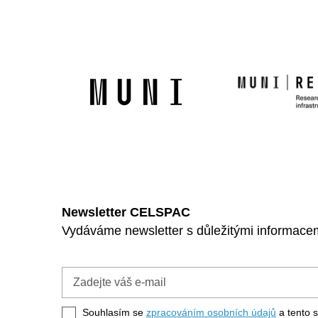
Newsletter CELSPAC
Vydáváme newsletter s důležitými informacemi
Zadejte
váš
e-
Souhlasím se
zpracováním osobních údajů
a tento s