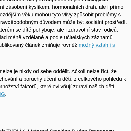
í zásobení kyslíkem, hormonálních drah, ale i přímo
pozdějším věku mohou tyto vlivy způsobit problémy s
ravděpodobným důvodem může být sociální prostředí,
terém se dítě pohybuje, ale i zdravotní stav rodičů.
klad méně vzdělané a podle učitelských záznamů
blikovaný článek zmiňuje rovněž
možný vztah i s
 nelze je nikdy od sebe oddělit. Ačkoli nelze říct, že
chování a poruchy učení u dětí, z celkového pohledu k
ožství faktorů, které ovlivňují zdraví našich dětí
NG
.