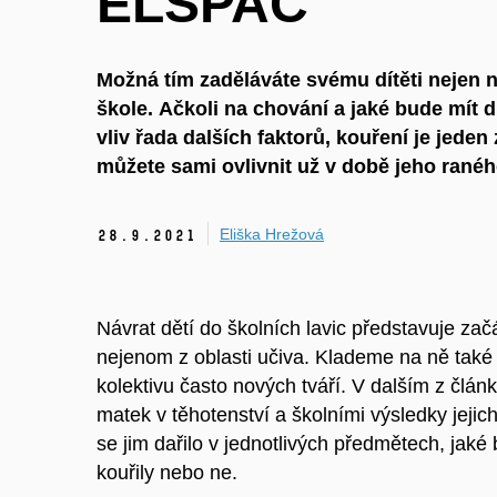
ELSPAC
Možná tím zaděláváte svému dítěti nejen 
škole.
Ačkoli
na
chování a jaké bude mít d
vliv
řada dalších faktorů, kouření je jeden 
můžete
sami
ovlivnit už v době jeho ranéh
Eliška Hrežová
28.
9.
2021
Návrat dětí do školních lavic představuje zač
nejenom z oblasti učiva. Klademe na ně také 
kolektivu často nových tváří. V dalším z čl
matek v těhotenství a školními výsledky jejich 
se jim dařilo v jednotlivých předmětech, jaké b
kouřily nebo ne.