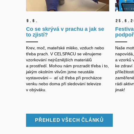
9.
6.
25.
6.
2
Co se skrývá v prachu a jak se
Festiva
to zjistí?
podpoři
Krev, moč, mateřské mléko, vzduch nebo
Naše mott
třeba prach. V CELSPACU se věnujeme
napovídá,
vzorkování nejrůznějších materiálů
a vzorků 
a prostředí. Mohou nám prozradit třeba i to,
ke zdraví
jakým okolním vlivům jsme neustále
příležitos
vystavováni – ať už třeba při procházce
zaměřené 
venku nebo doma při sledování televize
rádi akti
v obýváku.
jinak!
PŘEHLED VŠECH ČLÁNKŮ