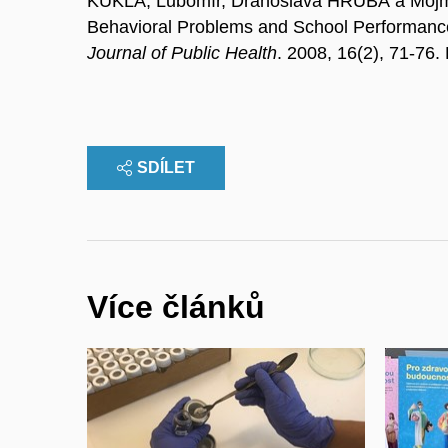
KUKLA, Lubomír, Drahoslava HRUBÁ a Mojmí
Behavioral Problems and School Performance
Journal of Public Health
. 2008, 16(2), 71-76
SDÍLET
Více článků