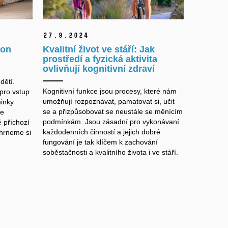
27.
9.
2024
ion
Kvalitní život ve stáří: Jak
prostředí a fyzická aktivita
ovlivňují kognitivní zdraví
dětí.
Kognitivní funkce jsou procesy, které nám
pro vstup
umožňují rozpoznávat, pamatovat si, učit
inky
se a přizpůsobovat se neustále se měnícím
le
podmínkám. Jsou zásadní pro vykonávaní
 příchozí
každodenních činností a jejich dobré
Shrneme si
fungování je tak
klíčem k zachování
soběstačnosti a kvalitního života i ve stáří.