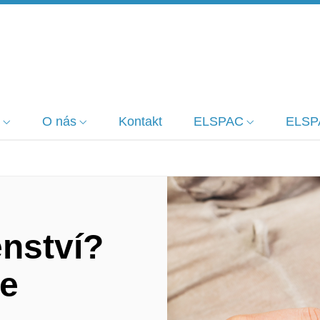
O nás
Kontakt
ELSPAC
ELSP
enství?
ie