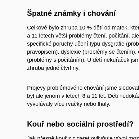
Špatné známky i chování
Celkově bylo zhruba 10 % dětí od matek, které
a 11 letech větší problémy č
tení, počítání, al
specifické poruchy učení typu dysgrafie (pro
pravopisem), dyslexie (problémy se čtením),
(problémy s počítáním). U dětí nekuřaček js
zhruba jedné čtvrtiny.
Projevy problémového chování jsme sledovali 
byl ale jenom v letech 8 a 11 let. Děti nedokáz
vyvolávaly více rvačky nebo lhaly.
Kouř nebo sociální prostředí?
Jak přesně kouř z cigaret ovlivňuje vývoj m