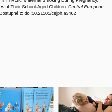
r TYRLÍK. Maternal Smoking During Pregnancy,
s of Their School-Aged Children.
Central European
. Dostupné z: doi:10.21101/cejph.a3462