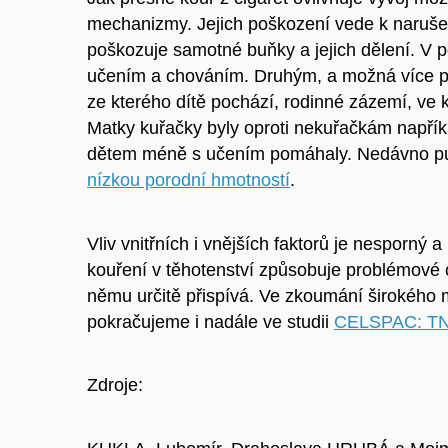
mechanizmy. Jejich poškození vede k narušen
poškozuje samotné buňky a jejich dělení. V 
učením a chováním. Druhým, a možná více p
ze kterého dítě pochází, rodinné zázemí, ve k
Matky kuřačky byly oproti nekuřačkám napří
dětem méně s učením pomáhaly. Nedávno pu
nízkou porodní hmotností
.
Vliv vnitřních i vnějších faktorů je nesporný a
kouření v těhotenství způsobuje problémové 
němu určitě přispívá. Ve zkoumání širokého mn
pokračujeme i nadále ve studii
CELSPAC: T
Zdroje: