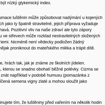
být nízký glykemický index.
onzumace luštěnin může způsobovat nadýmání u kojených
h jako ty špatně stravitelné, jejich příprava vyžaduje
avá. Pozitivní vliv na naše zdraví ale tyto zápory
 ve střevech může rozklad nestravitelných složených
teriemi. Nicméně není vědecky podložen žádný
ějak proniknout do mateřského mléka a trápit dítě.
e, hrách tak, jak je známe ze školních jídelen.
kterou se snadno obohatí běžné polévky. Cizrna se
te znát například v podobě humusu (pomazánka z
íčená semena vigny zlaté a mohou sloužit jako
nujete tím, že luštěniny před vařením na několik hodin