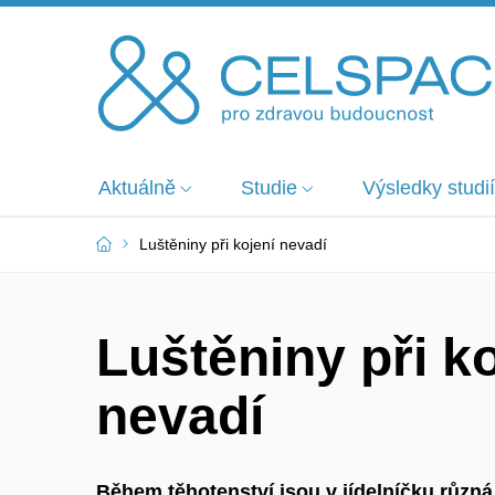
Aktuálně
Studie
Výsledky studií
Luštěniny při kojení nevadí
Luštěniny při ko
nevadí
Během těhotenství jsou v jídelníčku různ