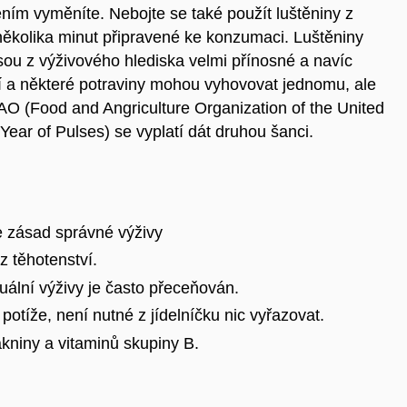
ním vyměníte. Nebojte se také použít luštěniny z
ěkolika minut připravené ke konzumaci. Luštěniny
 jsou z výživového hlediska velmi přínosné a navíc
ní a některé potraviny mohou vyhovovat jednomu, ale
O (Food and Angriculture Organization of the United
Year of Pulses) se vyplatí dát druhou šanci.
e zásad správné výživy
 těhotenství.
tuální výživy je často přeceňován.
potíže, není nutné z jídelníčku nic vyřazovat.
ákniny a vitaminů skupiny B.