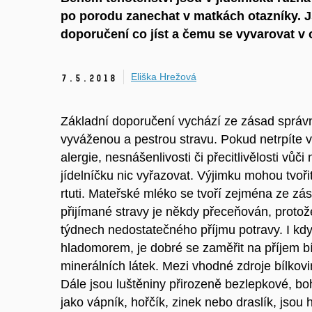
po porodu zanechat v matkách otazníky. J
doporučení co jíst a čemu se vyvarovat v 
Eliška Hrežová
7.
5.
2018
Základní doporučení vychází ze zásad správn
vyváženou a pestrou stravu. Pokud netrpíte v
alergie, nesnášenlivosti či přecitlivělosti vů
jídelníčku nic vyřazovat. Výjimku mohou tvoř
rtuti. Mateřské mléko se tvoří zejména ze zás
přijímané stravy je někdy přeceňován, protož
týdnech nedostatečného příjmu potravy. I k
hladomorem, je dobré se zaměřit na příjem bí
minerálních látek. Mezi vhodné zdroje bílkovi
Dále jsou luštěniny přirozeně bezlepkové, boh
jako vápník, hořčík, zinek nebo draslík, jsou