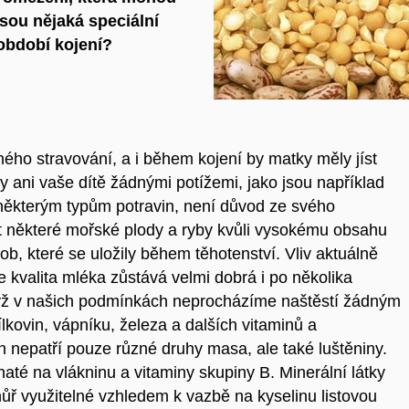
sou nějaká speciální
období kojení?
ého stravování, a i během kojení by matky měly jíst
y ani vaše dítě žádnými potížemi, jako jsou například
či některým typům potravin, není důvod ze svého
it některé mořské plody a ryby kvůli vysokému obsahu
ob, které se uložily během těhotenství. Vliv aktuálně
e kvalita mléka zůstává velmi dobrá i po několika
dyž v našich podmínkách neprocházíme naštěstí žádným
lkovin, vápníku, železa a dalších vitaminů a
n nepatří pouze různé druhy masa, ale také luštěniny.
até na vlákninu a vitaminy skupiny B. Minerální látky
 hůř využitelné vzhledem k vazbě na kyselinu listovou