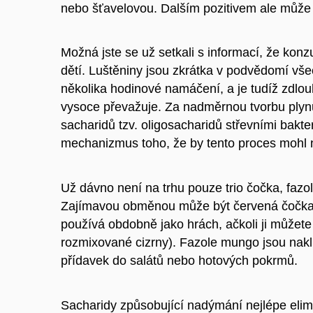
nebo šťavelovou. Dalším pozitivem ale může 
Možná jste se už setkali s informací, že k
dětí. Luštěniny jsou zkrátka v podvědomí všec
několika hodinové namáčení, a je tudíž zdlouh
vysoce převažuje. Za nadměrnou tvorbu plynu
sacharidů tzv. oligosacharidů střevními bak
mechanizmus toho, že by tento proces mohl n
Už dávno není na trhu pouze trio čočka, fazol
Zajímavou obměnou může být červená čočka, 
používá obdobně jako hrách, ačkoli ji může
rozmixované cizrny). Fazole mungo jsou nakl
přídavek do salátů nebo hotových pokrmů.
Sacharidy způsobující nadýmání nejlépe elimi