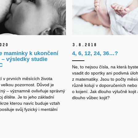
020
3.
8.
2018
e maminky k ukončení
4, 6, 12, 24, 36…?
 – výsledky studie
C
Ne, to nejsou čísla, na která byste
vsadit do sportky ani podivná úlo
í v prvních měsících života
z matematiky. Jsou to počty měsíc
velkou pozornost. Důvod je
různě kolují v doporučeních nebo
ný – významně ovlivňuje správný
o kojení. Jak dlouho výlučně kojit 
oj dítěte. Je to jeho základní
dlouho vůbec kojit?
skrze kterou navíc buduje vztah
 posiluje svůj fyzický i mentální