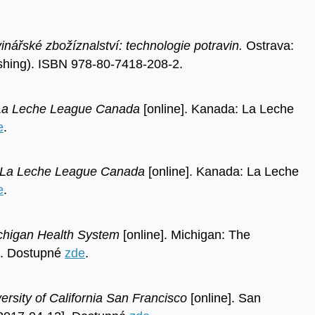
inářské zbožíznalství: technologie potravin.
Ostrava:
shing). ISBN 978-80-7418-208-2.
La Leche League Canada
[online]. Kanada: La Leche
e
.
La Leche League Canada
[online]. Kanada: La Leche
e
.
ichigan Health System
[online]. Michigan: The
]. Dostupné
zde
.
ersity of California San Francisco
[online]. San