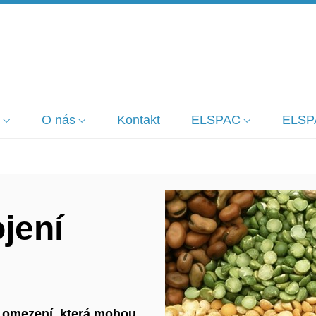
O nás
Kontakt
ELSPAC
ELSP
jení
á omezení, která mohou