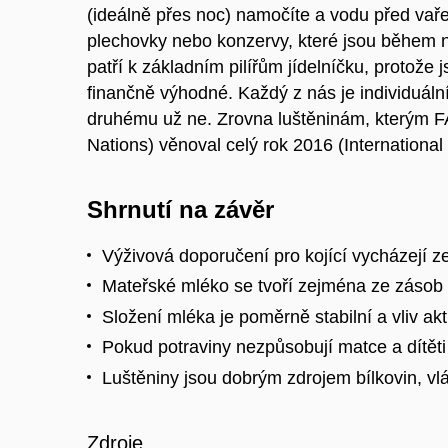
(ideálně přes noc) namočíte a vodu před vaře
plechovky nebo konzervy, které jsou během n
patří k základním pilířům jídelníčku, protože
finančně výhodné. Každý z nás je individuál
druhému už ne. Zrovna luštěninám, kterým FA
Nations) věnoval celý rok 2016 (International 
Shrnutí na závěr
Výživová doporučení pro kojící vycházejí z
Mateřské mléko se tvoří zejména ze zásob z
Složení mléka je poměrně stabilní a vliv ak
Pokud potraviny nezpůsobují matce a dítěti 
Luštěniny jsou dobrým zdrojem bílkovin, vl
Zdroje