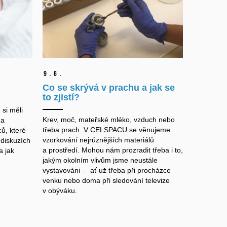
9.
6.
Co se skrývá v prachu a jak se
to zjistí?
 si měli
Krev, moč, mateřské mléko, vzduch nebo
ha
třeba prach. V CELSPACU se věnujeme
ů, které
vzorkování nejrůznějších materiálů
 diskuzích
a prostředí. Mohou nám prozradit třeba i to,
a jak
jakým okolním vlivům jsme neustále
vystavováni – ať už třeba při procházce
venku nebo doma při sledování televize
v obýváku.