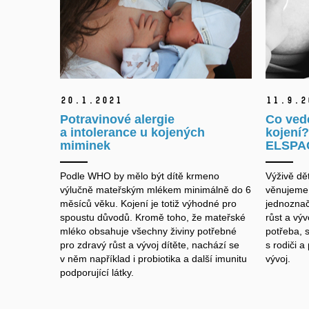
20.
1.
2021
11.
9.
2
Potravinové alergie
Co ved
a intolerance u kojených
kojení?
miminek
ELSPA
Podle WHO by mělo být dítě krmeno
Výživě dět
výlučně mateřským mlékem minimálně do 6
věnujeme 
měsíců věku. Kojení je totiž výhodné pro
jednoznač
spoustu důvodů. Kromě toho, že mateřské
růst a výv
mléko obsahuje všechny živiny potřebné
potřeba, 
pro zdravý růst a vývoj dítěte, nachází se
s rodiči a
v něm například i probiotika a další imunitu
vývoj.
podporující látky.