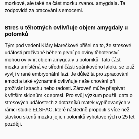
mozkové, ale
také na část mozku zvanou amygdala. Ta
zodpovídá za pracování s emocemi.
Stres u těhotných ovlivňuje objem amygdaly u
potomků
Tým pod vedení Kláry Marečkové přišel na to, že stresové
události prožívané během první poloviny těhotenství
mohou ovlivnit objem amygdaly u potomků. Tato část
mozku umístěná ve střední části spánkového laloku se totiž
vyvíjí v rané embryonální fázi. Je důležitá pro zpracování
emocí a také významně ovlivňuje naše chování při
prožívání strachu nebo radosti. Zároveň může přispívat
k větším sklonům k depresi. Pro svůj výzkum použili data o
stresových událostech z dotazníků matek vyplňovaných v
rámci studie ELSPAC, které následně propojili s více než
stovkou skenů mozku jejich potomků vyhotovených o 25 let
později.