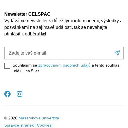
Newsletter CELSPAC
Vydáváme newsletter s důležitými informacemi, výsledky a
pozvánkami na zajímavé události, tak se neváhejte
přihlásit k odběru! 💌
Zadejte
Při
váš
se
e-
Souhlasím se
zpracováním osobních údajů
a tento souhlas
mail
uděluji na 5
let
Facebook
Instagram
© 2026
Masarykova univerzita
Správce stránek
Cookies