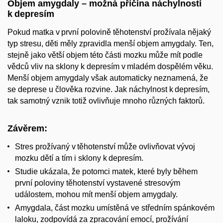
Objem amygdaly – možná příčina náchylnosti
k depresím
Pokud matka v první polovině těhotenství prožívala nějaký
typ stresu, děti měly zpravidla menší objem amygdaly. Ten,
stejně jako větší objem této části mozku může mít podle
vědců vliv na sklony k depresím v mladém dospělém věku.
Menší objem amygdaly však automaticky neznamená, že
se deprese u člověka rozvine. Jak náchylnost k depresím,
tak samotný vznik totiž ovlivňuje mnoho různých faktorů.
Závěrem:
Stres prožívaný v těhotenství může ovlivňovat vývoj
mozku dětí a tím i sklony k depresím.
Studie ukázala, že potomci matek, které byly během
první poloviny těhotenství vystavené stresovým
událostem, mohou mít menší objem amygdaly.
Amygdala, část mozku umístěná ve středním spánkovém
laloku, zodpovídá za zpracování emocí, prožívání