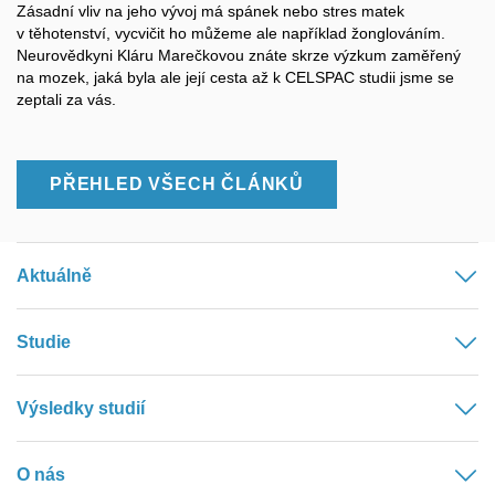
Zásadní vliv na jeho vývoj má spánek nebo stres matek
v těhotenství, vycvičit ho můžeme ale například žonglováním.
Neurovědkyni Kláru Marečkovou znáte skrze výzkum zaměřený
na mozek, jaká byla ale její cesta až k CELSPAC studii jsme se
zeptali za vás.
PŘEHLED VŠECH ČLÁNKŮ
Aktuálně
Studie
Výsledky studií
O nás