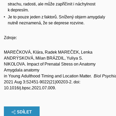
strachu, radosti, ale může zapříčinit i náchylnost
k depresím.
Je to pouze jeden z faktorů. Snížený objem amygdaly
nutně neznamená, že se deprese rozvine.
Zdroje:
MAREČKOVÁ, Klára, Radek MAREČEK, Lenka
ANDRÝSKOVÁ, Milan BRÁZDIL, Yuliya S.
NIKOLOVA. Impact of Prenatal Stress on Anatomy
Amygdala anatomy
in Young Adulthood Timing and Location Matter.
Biol Psychi
2021 Aug 3:S2451-9022(21)00203-2. doi:
10.1016/j.bpsc.2021.07.009.
SDÍLET