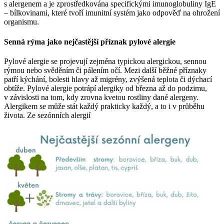
s alergenem a je zprostředkována specifickými imunoglobuliny IgE
– bílkovinami, které tvoří imunitní systém jako odpověď na ohrožení
organismu.
Senná rýma jako nejčastější příznak pylové alergie
Pylové alergie se projevují zejména typickou alergickou, sennou
rýmou nebo svěděním či pálením očí. Mezi další běžné příznaky
patří kýchání, bolesti hlavy až migrény, zvýšená teplota či dýchací
obtíže. Pylové alergie potrápí alergiky od března až do podzimu,
v závislosti na tom, kdy zrovna kvetou rostliny dané alergeny.
Alergikem se může stát každý prakticky každý, a to i v průběhu
života. Ze sezónních alergií