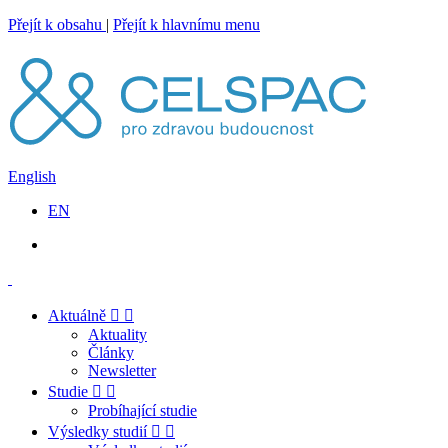
Přejít k obsahu
|
Přejít k hlavnímu menu
English
EN
Aktuálně
Aktuality
Články
Newsletter
Studie
Probíhající studie
Výsledky studií