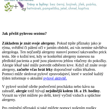
Jak přežít pylovou sezónu?
Základem je znát svoje alergeny
. Pokud trpíte příznaky jako je
rýma, svědění či pálení očí v jarním období, asi vás nemine návštěva
alergologa. Ten nejčastěji alergeny stanoví pomocí takzvaného prick
testu. Jde o kožní test, kdy se konkrétní alergeny nanesou na
předloktí pacienta a poté jsou plastovou jehlou vtlačeny do pokožky.
Alergie lékař také může potvrdit odběrem krve. Když už znáte svoje
alergeny,
začněte včas brát léky
doporučené vaším lékařem.
Pomoci může sledovat pylové zpravodajství, které v sezóně každý
týden informuje o aktuální
pylové aktivitě.
V pylové sezóně oželte podvečerní procházku nebo kávu na
zahradě,
alergie
totiž bývají
nejsilnější kolem 18. a 19. hodiny
.
Vyrazit na výlet můžete po dešti, který vyčistí vzduch a spláchne
alergeny.
Pro zmírnění příznaků si také můžete pomoci nošením roušky