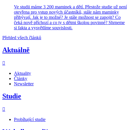
Ve studii máme 3 200 maminek a dětí. Přestože studie už není
otevřena pro vstup nových účastníků, stále nám maminky
přibývají. Jak je to možné? Je stále možnost se zapojit? Co
čeká nově příchozí a co ty s dětmi školou povinné? Shrneme
si fakta a vysvětlíme souvislosti.
Přehled všech článků
Aktuálně
Aktuality
Články
Newsletter
Studie
Probíhající studie