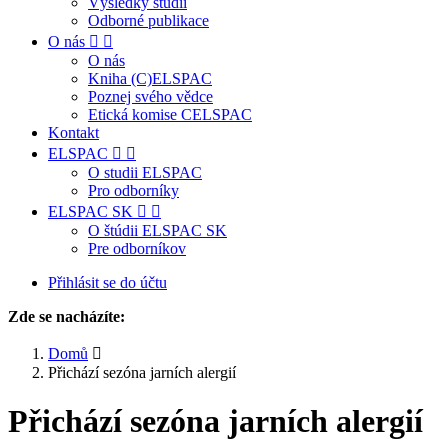
Výsledky studií
Odborné publikace
O nás
O nás
Kniha (C)ELSPAC
Poznej svého vědce
Etická komise CELSPAC
Kontakt
ELSPAC
O studii ELSPAC
Pro odborníky
ELSPAC SK
O štúdii ELSPAC SK
Pre odborníkov
Přihlásit se do účtu
Zde se nacházíte:
Domů
Přichází sezóna jarních alergií
Přichází sezóna jarních alergií