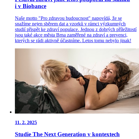
i v Biobance
Naše motto "Pro zdravou budoucnost" napovídá, že se
snažíme nejen sběrem dat a vzorků v rámci výzkumných
studií přispět ke zdraví populace. Jednou z dobrých příležitostí
jsou také akce města Brna zaměřené na zdraví a prevenci,
kterých se rádi aktivně účastníme. Letos tomu nebylo jinak!
11.
2.
2025
Studie The Next Generation v kontextech