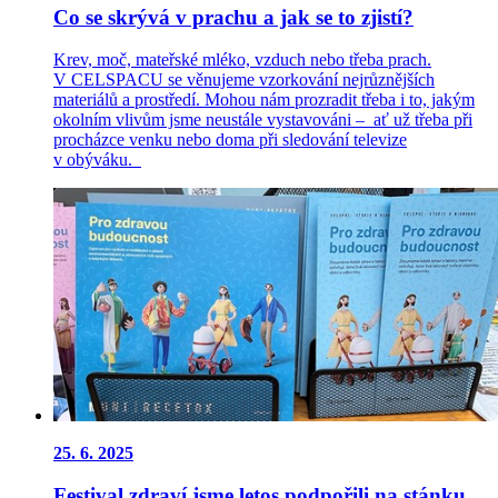
Co se skrývá v prachu a jak se to zjistí?
Krev, moč, mateřské mléko, vzduch nebo třeba prach.
V CELSPACU se věnujeme vzorkování nejrůznějších
materiálů a prostředí. Mohou nám prozradit třeba i to, jakým
okolním vlivům jsme neustále vystavováni – ať už třeba při
procházce venku nebo doma při sledování televize
v obýváku.
25.
6.
2025
Festival zdraví jsme letos podpořili na stánku