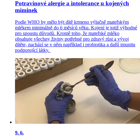
Potravinové alergie a intolerance u kojených
miminek
Podle WHO by mělo být dítě krmeno výlučně mateřským
mlékem minimálně do 6 měsíců věku. Kojení je totiž výhodné
pro spoustu důvodů. Kromě toho, že mateřské mléko
obsahuje všechny živiny potřebné pro zdravý růst a vývoj
dítěte, nachází se v něm například i probiotika a další imunitu
podporující látky.
9.
6.