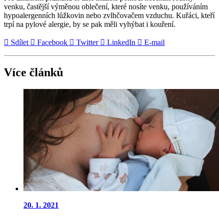
venku, častější výměnou oblečení, které nosíte venku, používáním
hypoalergenních lůžkovin nebo zvlhčovačem vzduchu. Kuřáci, kteří
trpí na pylové alergie, by se pak měli vyhýbat i kouření.
Sdílet
Facebook
Twitter
LinkedIn
E-mail
Více článků
20.
1.
2021